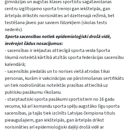
ģimnāzijas un augstas klases sportistu sagatavošanas
centru izglītojamo sporta treniņi gan iekštelpās, gan
ārtelpās drīkstēs norisināties arī dzeltenajā režīmā, bet
testēšana jāveic par saviem līdzekļiem (skolas tests
nederēs).
Sporta sacensības notiek epidemioloģiski drošā vidē,
ievērojot šādus nosacījumus:
- sacensības ir iekļautas attiecīgā sporta veida Sporta
likumā noteiktā kārtībā atzītās sporta federācijas sacensību
kalendārā;
- sacensībās piedalās un to norises vietā atrodas tikai
personas, kurām ir vakcinācijas vai pārslimošanas sertifikāts
un tiek nodrošinātas noteiktās prasības attiecībā uz
publisku pasākumu rīkošanu.
- starptautiski sporta pasākumi sportistiem no 16 gadu
vecuma, kā arī komandu sporta spēļu augstāko līgu sporta
sacensības, ja tajās tiek izcīnīts Latvijas čempiona tituls
pieaugušajiem, gan iekštelpās, gan ārtelpās drīkst
norisināties arī epidemioloģiski daļēji drošā vidē ar