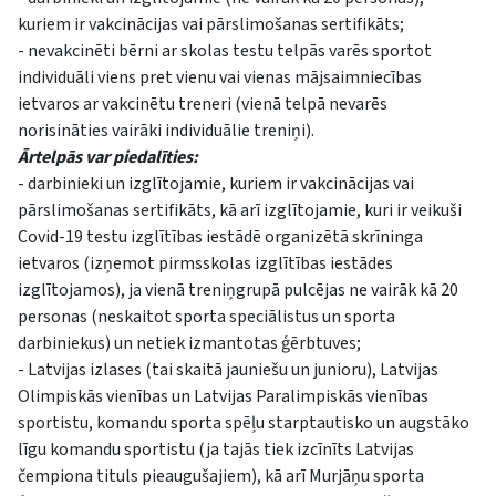
kuriem ir vakcinācijas vai pārslimošanas sertifikāts;
- nevakcinēti bērni ar skolas testu telpās varēs sportot
individuāli viens pret vienu vai vienas mājsaimniecības
ietvaros ar vakcinētu treneri (vienā telpā nevarēs
norisināties vairāki individuālie treniņi).
Ārtelpās var piedalīties:
- darbinieki un izglītojamie, kuriem ir vakcinācijas vai
pārslimošanas sertifikāts, kā arī izglītojamie, kuri ir veikuši
Covid-19 testu izglītības iestādē organizētā skrīninga
ietvaros (izņemot pirmsskolas izglītības iestādes
izglītojamos), ja vienā treniņgrupā pulcējas ne vairāk kā 20
personas (neskaitot sporta speciālistus un sporta
darbiniekus) un netiek izmantotas ģērbtuves;
- Latvijas izlases (tai skaitā jauniešu un junioru), Latvijas
Olimpiskās vienības un Latvijas Paralimpiskās vienības
sportistu, komandu sporta spēļu starptautisko un augstāko
līgu komandu sportistu (ja tajās tiek izcīnīts Latvijas
čempiona tituls pieaugušajiem), kā arī Murjāņu sporta