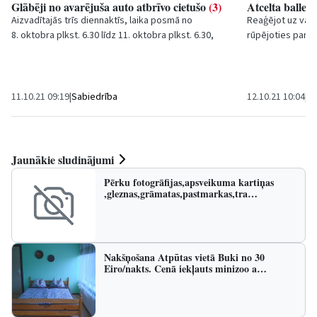
Glābēji no avarējuša auto atbrīvo cietušo
(3)
Atcelta balle 
Aizvadītajās trīs diennaktīs, laika posmā no
Reaģējot uz vals
8. oktobra plkst. 6.30 līdz 11. oktobra plkst. 6.30,
rūpējoties par i
Valsts ugunsdzēsības un...
Kultūras centrs i
11.10.21 09:19
|
Sabiedrība
12.10.21 10:04
|
Ku
Jaunākie sludinājumi
Pērku fotogrāfijas,apsveikuma kartiņas
,gleznas,grāmatas,pastmarkas,tra…
Nakšņošana Atpūtas vietā Buki no 30
Eiro/nakts. Cenā iekļauts minizoo a…