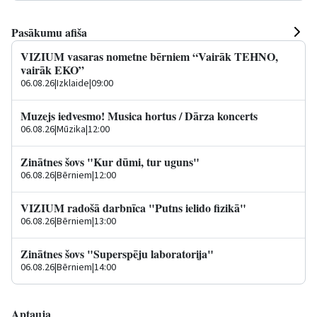
Pasākumu afiša
VIZIUM vasaras nometne bērniem “Vairāk TEHNO,
vairāk EKO”
06.08.26
|
Izklaide
|
09:00
Muzejs iedvesmo! Musica hortus / Dārza koncerts
06.08.26
|
Mūzika
|
12:00
Zinātnes šovs "Kur dūmi, tur uguns"
06.08.26
|
Bērniem
|
12:00
VIZIUM radošā darbnīca "Putns ielido fizikā"
06.08.26
|
Bērniem
|
13:00
Zinātnes šovs "Superspēju laboratorija"
06.08.26
|
Bērniem
|
14:00
Aptauja