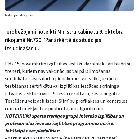
Foto: pixabay.com
Ierobežojumi noteikti Ministru kabineta 9. oktobra
rīkojumā Nr.720 ''Par ārkārtējās situācijas
izsludināšanu''.
Līdz 15. novembrim izglītības iestāžu darbinieki, arī biedrību
treneri, kuriem nav vakcinācijas vai pārslimošanas
sertifikāta, savus darba pienākumus var veikt, uzrādot
testēšanas sertifikātu vai izglītības iestādes skrīninga
ietvaros veiktu Covid-19 testa rezultātu, kas ir negatīvs.
Testēšanu veic atbilstoši Slimību profilakses un kontroles
centra tīmekļvietnē publicētajam algoritmam.
NOTEIKUMI sporta treniņos grupā interešu izglītības un
profesionālās ievirzes izglītības programmu norisē:
Iekštelpās var piedalīties:
- darbinieki un izglītojamie (ne vairāk kā 20 personas),