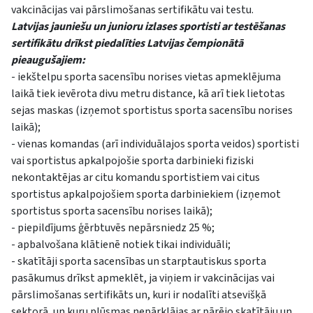
vakcinācijas vai pārslimošanas sertifikātu vai testu.
Latvijas jauniešu un junioru izlases sportisti ar testēšanas
sertifikātu drīkst piedalīties Latvijas čempionātā
pieaugušajiem:
- iekštelpu sporta sacensību norises vietas apmeklējuma
laikā tiek ievērota divu metru distance, kā arī tiek lietotas
sejas maskas (izņemot sportistus sporta sacensību norises
laikā);
- vienas komandas (arī individuālajos sporta veidos) sportisti
vai sportistus apkalpojošie sporta darbinieki fiziski
nekontaktējas ar citu komandu sportistiem vai citus
sportistus apkalpojošiem sporta darbiniekiem (izņemot
sportistus sporta sacensību norises laikā);
- piepildījums ģērbtuvēs nepārsniedz 25 %;
- apbalvošana klātienē notiek tikai individuāli;
- skatītāji sporta sacensības un starptautiskus sporta
pasākumus drīkst apmeklēt, ja viņiem ir vakcinācijas vai
pārslimošanas sertifikāts un, kuri ir nodalīti atsevišķā
sektorā, un kuru plūsmas nepārklājas ar pārējo skatītāju un