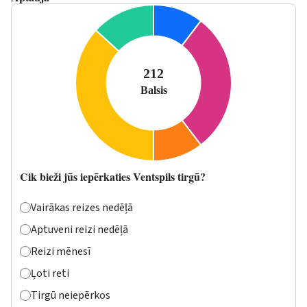
Cik bieži jūs iepērkaties Ventspils tirgū?
Vairākas reizes nedēļā
Aptuveni reizi nedēļā
Reizi mēnesī
Ļoti reti
Tirgū neiepērkos