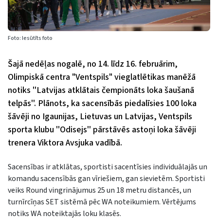
Foto: Iesūtīts foto
Šajā nedēļas nogalē, no 14. līdz 16. februārim,
Olimpiskā centra "Ventspils" vieglatlētikas manēžā
notiks ''Latvijas atklātais čempionāts loka šaušanā
telpās''. Plānots, ka sacensībās piedalīsies 100 loka
šāvēji no Igaunijas, Lietuvas un Latvijas, Ventspils
sporta klubu ''Odisejs'' pārstāvēs astoņi loka šāvēji
trenera Viktora Avsjuka vadībā.
Sacensības ir atklātas, sportisti sacentīsies individuālajās un
komandu sacensībās gan vīriešiem, gan sievietēm. Sportisti
veiks Round vingrinājumus 25 un 18 metru distancēs, un
turnīrcīņas SET sistēmā pēc WA noteikumiem. Vērtējums
notiks WA noteiktajās loku klasēs.