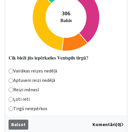
Cik bieži jūs iepērkaties Ventspils tirgū?
Vairākas reizes nedēļā
Aptuveni reizi nedēļā
Reizi mēnesī
Ļoti reti
Tirgū neiepērkos
Balsot
Komentāri(0)