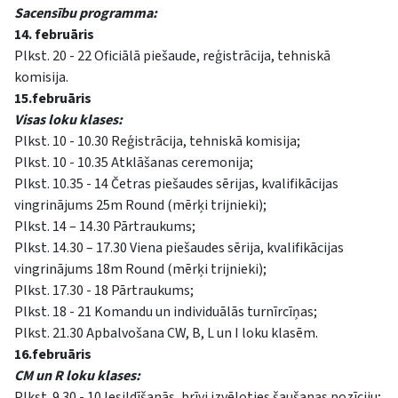
Sacensību programma:
14. februāris
Plkst. 20 - 22 Oficiālā piešaude, reģistrācija, tehniskā
komisija.
15.februāris
Visas loku klases:
Plkst. 10 - 10.30 Reģistrācija, tehniskā komisija;
Plkst. 10 - 10.35 Atklāšanas ceremonija;
Plkst. 10.35 - 14 Četras piešaudes sērijas, kvalifikācijas
vingrinājums 25m Round (mērķi trijnieki);
Plkst. 14 – 14.30 Pārtraukums;
Plkst. 14.30 – 17.30 Viena piešaudes sērija, kvalifikācijas
vingrinājums 18m Round (mērķi trijnieki);
Plkst. 17.30 - 18 Pārtraukums;
Plkst. 18 - 21 Komandu un individuālās turnīrcīņas;
Plkst. 21.30 Apbalvošana CW, B, L un I loku klasēm.
16.februāris
CM un R loku klases:
Plkst. 9.30 - 10 Iesildīšanās, brīvi izvēloties šaušanas pozīciju;