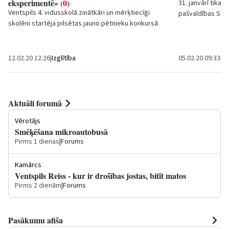
eksperimentē»
(0)
31. janvārī tika
Ventspils 4. vidusskolā zinātkāri un mērķtiecīgi
pašvaldības SIA
skolēni startēja pilsētas jauno pētnieku konkursā
Universals Electr
"Skolēni eksperimentē". Pasākums organizēts...
12.02.20 12:26
|
Izglītība
05.02.20 09:33
|
Sa
Aktuāli forumā
Vērotājs
Smēķēšana mikroautobusā
Pirms 1 dienas
|
Forums
Kamārcs
Ventspils Reiss - kur ir drošības jostas, bitīt matos
Pirms 2 dienām
|
Forums
Pasākumu afiša