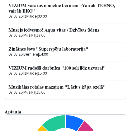
VIZIUM vasaras nometne bērniem “Vairāk TEHNO,
vairāk EKO”
07.08.26
|
Izklaide
|
09:00
Muzejs iedvesmo! Aqua vitae / Dzīvības ūdens
07.08.26
|
Mūzika
|
13:00
Zinātnes šovs "Superspēju laboratorija"
07.08.26
|
Bērniem
|
14:00
VIZIUM radošā darbnīca "100 soļi līdz uzvarai"
07.08.26
|
Izklaide
|
15:00
Muzikālas rotaļas mazajiem "Lācīt's kāpa ozolā"
07.08.26
|
Mūzika
|
15:00
Aptauja