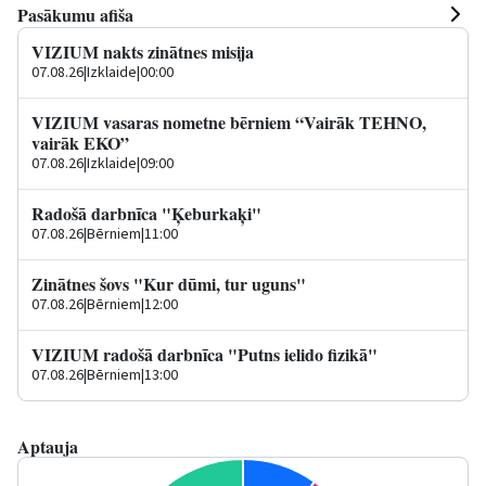
Pasākumu afiša
VIZIUM nakts zinātnes misija
07.08.26
|
Izklaide
|
00:00
VIZIUM vasaras nometne bērniem “Vairāk TEHNO,
vairāk EKO”
07.08.26
|
Izklaide
|
09:00
Radošā darbnīca "Ķeburkaķi"
07.08.26
|
Bērniem
|
11:00
Zinātnes šovs "Kur dūmi, tur uguns"
07.08.26
|
Bērniem
|
12:00
VIZIUM radošā darbnīca "Putns ielido fizikā"
07.08.26
|
Bērniem
|
13:00
Aptauja