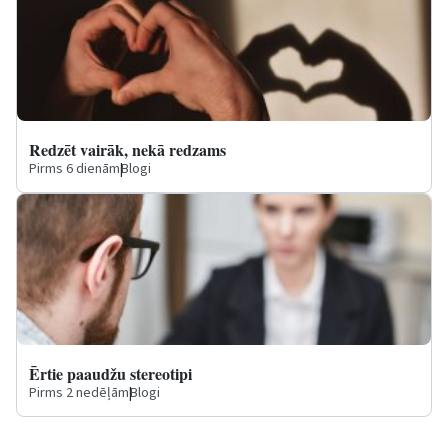
Redzēt vairāk, nekā redzams
Pirms 6 dienām
|
Blogi
Ērtie paaudžu stereotipi
Pirms 2 nedēļām
|
Blogi