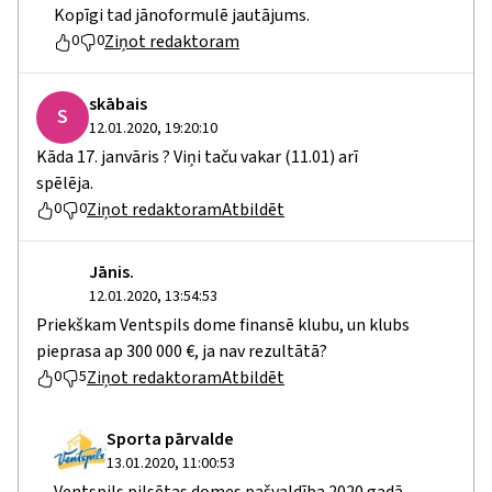
Kopīgi tad jānoformulē jautājums.
Ziņot redaktoram
0
0
skābais
S
12.01.2020, 19:20:10
Kāda 17. janvāris ? Viņi taču vakar (11.01) arī
spēlēja.
Ziņot redaktoram
Atbildēt
0
0
Jānis.
12.01.2020, 13:54:53
Priekškam Ventspils dome finansē klubu, un klubs
pieprasa ap 300 000 €, ja nav rezultātā?
Ziņot redaktoram
Atbildēt
0
5
Sporta pārvalde
13.01.2020, 11:00:53
Ventspils pilsētas domes pašvaldība 2020.gadā