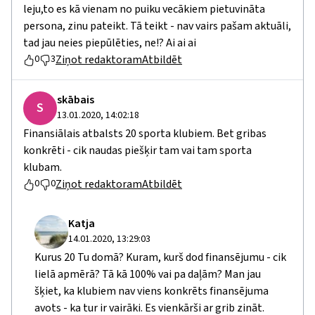
leju,to es kā vienam no puiku vecākiem pietuvināta
persona, zinu pateikt. Tā teikt - nav vairs pašam aktuāli,
tad jau neies piepūlēties, ne!? Ai ai ai
Ziņot redaktoram
Atbildēt
0
3
skābais
S
13.01.2020, 14:02:18
Finansiālais atbalsts 20 sporta klubiem. Bet gribas
konkrēti - cik naudas piešķir tam vai tam sporta
klubam.
Ziņot redaktoram
Atbildēt
0
0
Katja
14.01.2020, 13:29:03
Kurus 20 Tu domā? Kuram, kurš dod finansējumu - cik
lielā apmērā? Tā kā 100% vai pa daļām? Man jau
šķiet, ka klubiem nav viens konkrēts finansējuma
avots - ka tur ir vairāki. Es vienkārši ar grib zināt.