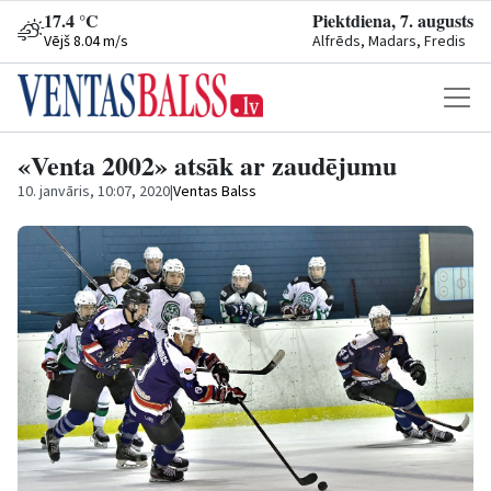
17.4 °C
Piektdiena, 7. augusts
Vējš 8.04 m/s
Alfrēds, Madars, Fredis
«Venta 2002» atsāk ar zaudējumu
10. janvāris, 10:07, 2020
|
Ventas Balss