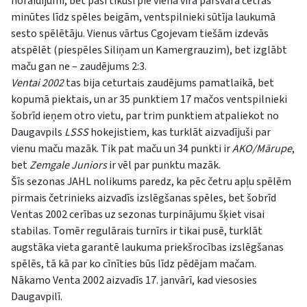
noraidījumi, bet paši tikuši pie viena vīra pārsvara četras
minūtes līdz spēles beigām, ventspilnieki sūtīja laukumā
sesto spēlētāju. Vienus vārtus Cgojevam tiešām izdevās
atspēlēt (piespēles Siliņam un Kamergrauzim), bet izglābt
maču gan ne – zaudējums 2:3.
Ventai 2002
tas bija ceturtais zaudējums pamatlaikā, bet
kopumā piektais, un ar 35 punktiem 17 mačos ventspilnieki
šobrīd ieņem otro vietu, par trim punktiem atpaliekot no
Daugavpils
LSSS
hokejistiem, kas turklāt aizvadījuši par
vienu maču mazāk. Tik pat maču un 34 punkti ir
AKO/Mārupe
,
bet
Zemgale Juniors
ir vēl par punktu mazāk.
Šīs sezonas JAHL nolikums paredz, ka pēc četru apļu spēlēm
pirmais četrinieks aizvadīs izslēgšanas spēles, bet šobrīd
Ventas 2002 cerības uz sezonas turpinājumu šķiet visai
stabilas. Tomēr regulārais turnīrs ir tikai pusē, turklāt
augstāka vieta garantē laukuma priekšrocības izslēgšanas
spēlēs, tā kā par ko cīnīties būs līdz pēdējam mačam.
Nākamo Venta 2002 aizvadīs 17. janvārī, kad viesosies
Daugavpilī.