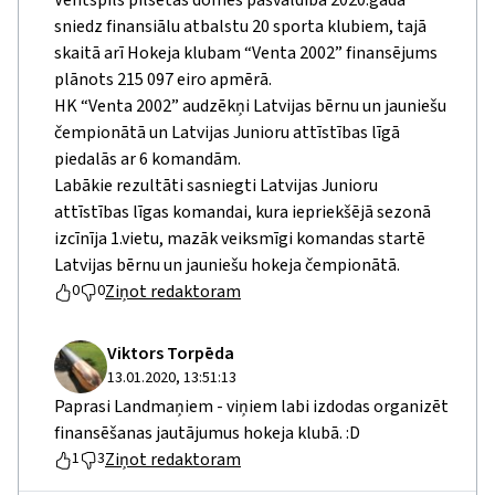
sniedz finansiālu atbalstu 20 sporta klubiem, tajā
skaitā arī Hokeja klubam “Venta 2002” finansējums
plānots 215 097 eiro apmērā.
HK “Venta 2002” audzēkņi Latvijas bērnu un jauniešu
čempionātā un Latvijas Junioru attīstības līgā
piedalās ar 6 komandām.
Labākie rezultāti sasniegti Latvijas Junioru
attīstības līgas komandai, kura iepriekšējā sezonā
izcīnīja 1.vietu, mazāk veiksmīgi komandas startē
Latvijas bērnu un jauniešu hokeja čempionātā.
Ziņot redaktoram
0
0
Viktors Torpēda
13.01.2020, 13:51:13
Paprasi Landmaņiem - viņiem labi izdodas organizēt
finansēšanas jautājumus hokeja klubā. :D
Ziņot redaktoram
1
3