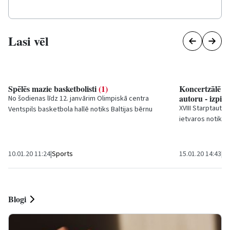
Lasi vēl
Spēlēs mazie basketbolisti
(1)
Koncertzālē «L
autoru - izpil
No šodienas līdz 12. janvārim Olimpiskā centra
XVIII Starptautis
Ventspils basketbola hallē notiks Baltijas bērnu
ietvaros notiks 
basketbola līgas posms U10 vecuma grupā...
autori - izpildītāj
10.01.20 11:24
|
Sports
15.01.20 14:43
|
Ku
Blogi