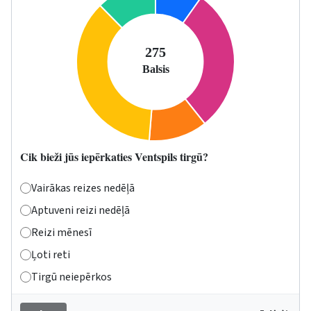
Cik bieži jūs iepērkaties Ventspils tirgū?
Vairākas reizes nedēļā
Aptuveni reizi nedēļā
Reizi mēnesī
Ļoti reti
Tirgū neiepērkos