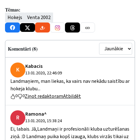
Tēmas:
Hokejs
Venta 2002
Komentāri (8)
Kabacis
K
13.01.2020, 22:46:09
Landmaņiem, man liekas, ka vairs nav nekādu saistību ar
hokeja klubu...
Ziņot redaktoram
Atbildēt
0
0
Ramona^
R
13.01.2020, 15:38:24
Ei, labais. Jā,Landmaņi ir profesionāli kluba uzturēšanas
ziņā. :D Landmaņ puika kopš izauga, klubs virzās tikai uz