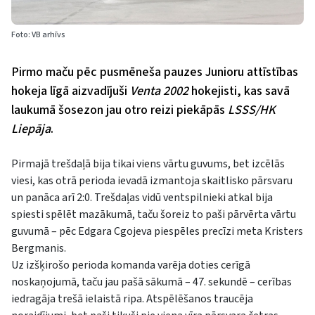
Foto: VB arhīvs
Pirmo maču pēc pusmēneša pauzes Junioru attīstības
hokeja līgā aizvadījuši
Venta 2002
hokejisti, kas savā
laukumā šosezon jau otro reizi piekāpās
LSSS/HK
Liepāja
.
Pirmajā trešdaļā bija tikai viens vārtu guvums, bet izcēlās
viesi, kas otrā perioda ievadā izmantoja skaitlisko pārsvaru
un panāca arī 2:0. Trešdaļas vidū ventspilnieki atkal bija
spiesti spēlēt mazākumā, taču šoreiz to paši pārvērta vārtu
guvumā – pēc Edgara Cgojeva piespēles precīzi meta Kristers
Bergmanis.
Uz izšķirošo perioda komanda varēja doties cerīgā
noskaņojumā, taču jau pašā sākumā – 47. sekundē – cerības
iedragāja trešā ielaistā ripa. Atspēlēšanos traucēja