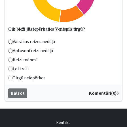
Cik bieži jūs iepērkaties Ventspils tirgū?
Vairākas reizes nedēļā
Aptuveni reizi nedēļā
Reizi mēnesī
Ļoti reti
Tirgū neiepērkos
Balsot
Komentāri(0)
Kontakti