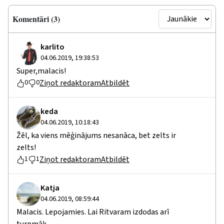
Komentāri (3)
karlito
04.06.2019, 19:38:53
Super,malacis!
Ziņot redaktoram
Atbildēt
0
0
keda
04.06.2019, 10:18:43
Žēl, ka viens mēģinājums nesanāca, bet zelts ir
zelts!
Ziņot redaktoram
Atbildēt
1
1
Katja
04.06.2019, 08:59:44
Malacis. Lepojamies. Lai Ritvaram izdodas arī
turpmāk.