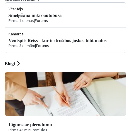
Vērotājs
Smēķēšana mikroautobusā
Pirms 1 dienas
|
Forums
Kamārcs
Ventspils Reiss - kur ir drošības jostas, bitīt matos
Pirms 3 dienām
|
Forums
Blogi
Līgums ar pieradumu
Pirms 45 minūtēm
|
Blogi