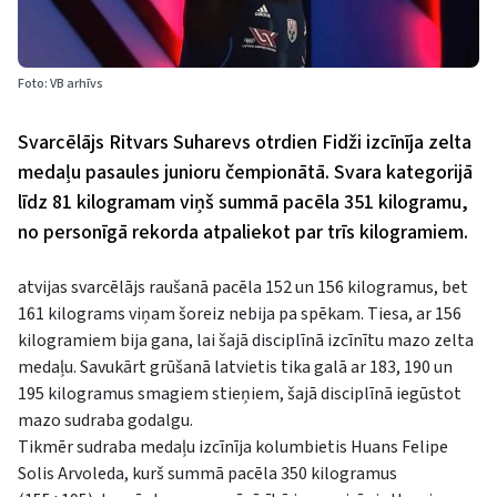
Foto: VB arhīvs
Svarcēlājs Ritvars Suharevs otrdien Fidži izcīnīja zelta
medaļu pasaules junioru čempionātā. Svara kategorijā
līdz 81 kilogramam viņš summā pacēla 351 kilogramu,
no personīgā rekorda atpaliekot par trīs kilogramiem.
atvijas svarcēlājs raušanā pacēla 152 un 156 kilogramus, bet
161 kilograms viņam šoreiz nebija pa spēkam. Tiesa, ar 156
kilogramiem bija gana, lai šajā disciplīnā izcīnītu mazo zelta
medaļu. Savukārt grūšanā latvietis tika galā ar 183, 190 un
195 kilogramus smagiem stieņiem, šajā disciplīnā iegūstot
mazo sudraba godalgu.
Tikmēr sudraba medaļu izcīnīja kolumbietis Huans Felipe
Solis Arvoleda, kurš summā pacēla 350 kilogramus