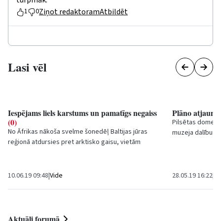
Ziņot redaktoram
Atbildēt
1
0
Lasi vēl
Iespējams liels karstums un pamatīgs negaiss
Plāno atjauno
(0)
Pilsētas domes s
No Āfrikas nākoša svelme šonedēļ Baltijas jūras
muzeja dalību mi
reģionā atdursies pret arktisko gaisu, vietām
atjaunotu un atvē
izraisot postošu pērkona negaisu, prognozē...
10.06.19 09:48
|
Vide
28.05.19 16:22
|
Sa
Aktuāli forumā