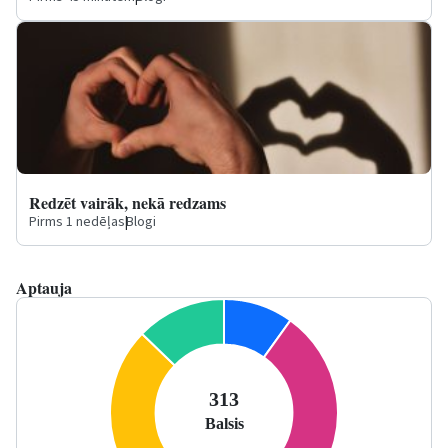
Redzēt vairāk, nekā redzams
Pirms 1 nedēļas
|
Blogi
Aptauja