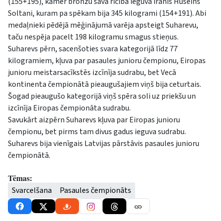
(155+195), kamēr bronzu savā rīcībā ieguva irānis Huseins
Soltani, kuram pa spēkam bija 345 kilogrami (154+191). Abi
medaļnieki pēdējā mēģinājumā varēja apsteigt Suharevu,
taču nespēja pacelt 198 kilogramu smagus stieņus.
Suharevs pērn, sacenšoties svara kategorijā līdz 77
kilogramiem, kļuva par pasaules junioru čempionu, Eiropas
junioru meistarsacīkstēs izcīnīja sudrabu, bet Vecā
kontinenta čempionātā pieaugušajiem viņš bija ceturtais.
Šogad pieaugušo kategorijā viņš spēra soli uz priekšu un
izcīnīja Eiropas čempionāta sudrabu.
Savukārt aizpērn Suharevs kļuva par Eiropas junioru
čempionu, bet pirms tam divus gadus ieguva sudrabu.
Suharevs bija vienīgais Latvijas pārstāvis pasaules junioru
čempionātā.
Tēmas:
Svarcelšana
Pasaules čempionāts