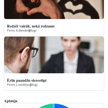
Redzēt vairāk, nekā redzams
Pirms 6 dienām
|
Blogi
Ērtie paaudžu stereotipi
Pirms 1 nedēļas
|
Blogi
Aptauja