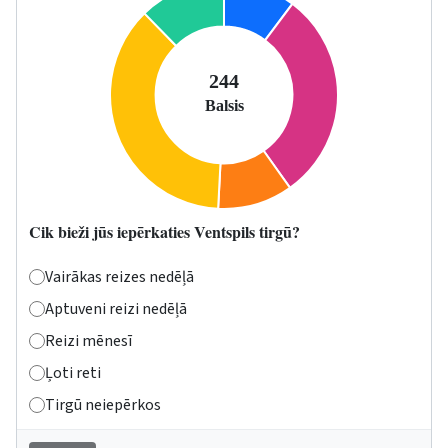
Cik bieži jūs iepērkaties Ventspils tirgū?
Vairākas reizes nedēļā
Aptuveni reizi nedēļā
Reizi mēnesī
Ļoti reti
Tirgū neiepērkos