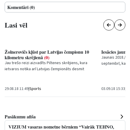
Komentāri (0)
Lasi vēl
Žolnerovičs kļūst par Latvijas čempionu 10
Iesācies jauna
kilometru skrējienā
(0)
Jaunais 2018./20
Jau trešo reizi aizvadīts Piltenes skrējiens, kura
septembrī, kad vi
ietvaros notika arī Latvijas čempionāts desmit
svinīgie pasākum
kilometru šosejas skrējienā, kurā par...
29.08.18 11:49
|
Sports
03.09.18 15:33
|
Iz
Pasākumu afiša
VIZIUM vasaras nometne bērniem “Vairāk TEHNO,