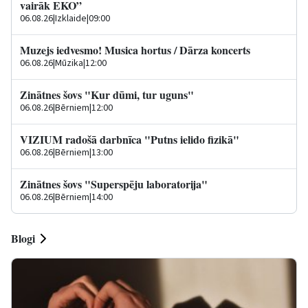
vairāk EKO”
06.08.26
|
Izklaide
|
09:00
Muzejs iedvesmo! Musica hortus / Dārza koncerts
06.08.26
|
Mūzika
|
12:00
Zinātnes šovs "Kur dūmi, tur uguns"
06.08.26
|
Bērniem
|
12:00
VIZIUM radošā darbnīca "Putns ielido fizikā"
06.08.26
|
Bērniem
|
13:00
Zinātnes šovs "Superspēju laboratorija"
06.08.26
|
Bērniem
|
14:00
Blogi