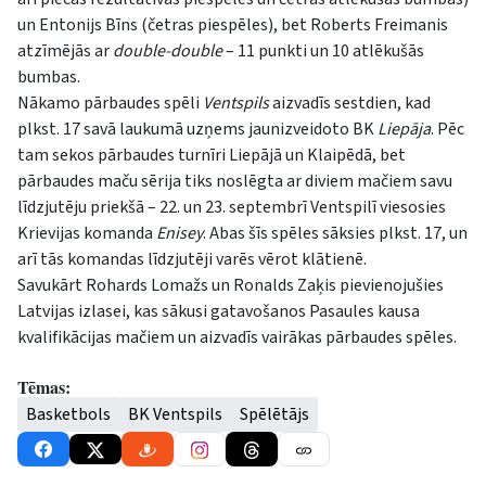
un Entonijs Bīns (četras piespēles), bet Roberts Freimanis
atzīmējās ar
double-double
– 11 punkti un 10 atlēkušās
bumbas.
Nākamo pārbaudes spēli
Ventspils
aizvadīs sestdien, kad
plkst. 17 savā laukumā uzņems jaunizveidoto BK
Liepāja
. Pēc
tam sekos pārbaudes turnīri Liepājā un Klaipēdā, bet
pārbaudes maču sērija tiks noslēgta ar diviem mačiem savu
līdzjutēju priekšā – 22. un 23. septembrī Ventspilī viesosies
Krievijas komanda
Enisey
. Abas šīs spēles sāksies plkst. 17, un
arī tās komandas līdzjutēji varēs vērot klātienē.
Savukārt Rohards Lomažs un Ronalds Zaķis pievienojušies
Latvijas izlasei, kas sākusi gatavošanos Pasaules kausa
kvalifikācijas mačiem un aizvadīs vairākas pārbaudes spēles.
Tēmas:
Basketbols
BK Ventspils
Spēlētājs