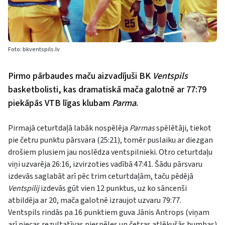
Foto: bkventspils.lv
Pirmo pārbaudes maču aizvadījuši BK
Ventspils
basketbolisti, kas dramatiskā mača galotnē ar 77:79
piekāpās VTB līgas klubam
Parma
.
Pirmajā ceturtdaļā labāk nospēlēja
Parmas
spēlētāji, tiekot
pie četru punktu pārsvara (25:21), tomēr puslaiku ar diezgan
drošiem plusiem jau noslēdza ventspilnieki. Otro ceturtdaļu
viņi uzvarēja 26:16, izvirzoties vadībā 47:41. Šādu pārsvaru
izdevās saglabāt arī pēc trim ceturtdaļām, taču pēdējā
Ventspilij
izdevās gūt vien 12 punktus, uz ko sāncenši
atbildēja ar 20, mača galotnē izraujot uzvaru 79:77.
Ventspils rindās pa 16 punktiem guva Jānis Antrops (viņam
arī piecas rezultatīvas piespēles un četras atlēkušās bumbas)