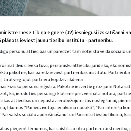
 ministre Inese Lībiņa-Egnere (JV) iesniegusi izskatīšanai S
 plānots ieviest jaunu tiesību institūtu - partnerību.
gadīgu personu attiecības un paredzēt tām noteikta veida sociālo u
ošināt divu cilvēku tuvu, personisku attiecību juridisku, ekonomis
ektu pakotne, kas paredz ieviest partnerības institūtu. Partnerība 
, tā atvieglojot partneru kopdzīvi ikdienā.
as Fizisko personu reģistrā. Pakotnē ietvertie grozījumi Notariā
t, ka, ierodoties personīgi klātienē pie zvērināta notāra, partne
oniskas attiecības un nepastāv ierobežojumi tās noslēgšanai, piem
umā, likumos "Par iedzīvotāju ienākuma nodokli", "Par interešu kon
"Par valsts sociālo apdrošināšanu" un Pacientu tiesību likumā, ka
bas pieņemt lēmumus, kas saistīti ar otra partnera ārstniecību, j