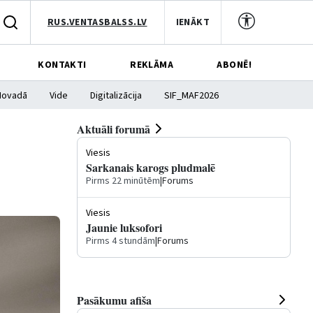
RUS.VENTASBALSS.LV
IENĀKT
KONTAKTI
REKLĀMA
ABONĒ!
Novadā
Vide
Digitalizācija
SIF_MAF2026
Aktuāli forumā
Viesis
Sarkanais karogs pludmalē
Pirms 22 minūtēm
|
Forums
Viesis
Jaunie luksofori
Pirms 4 stundām
|
Forums
Pasākumu afiša