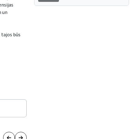
ensijas
m un
 tajos būs