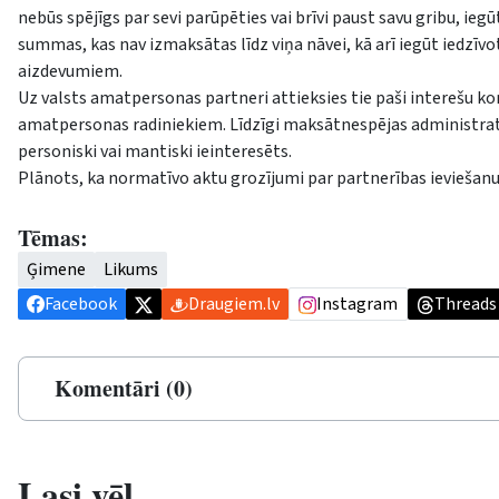
nebūs spējīgs par sevi parūpēties vai brīvi paust savu gribu, i
summas, kas nav izmaksātas līdz viņa nāvei, kā arī iegūt iedz
aizdevumiem.
Uz valsts amatpersonas partneri attieksies tie paši interešu ko
amatpersonas radiniekiem. Līdzīgi maksātnespējas administrato
personiski vai mantiski ieinteresēts.
Plānots, ka normatīvo aktu grozījumi par partnerības ieviešanu s
Tēmas:
Ģimene
Likums
Facebook
Draugiem.lv
Instagram
Threads
Komentāri (0)
Lasi vēl