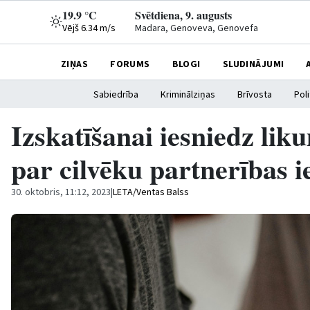
19.9 °C
Svētdiena, 9. augusts
Vējš 6.34 m/s
Madara, Genoveva, Genovefa
ZIŅAS
FORUMS
BLOGI
SLUDINĀJUMI
Sabiedrība
Kriminālziņas
Brīvosta
Poli
Izskatīšanai iesniedz li
par cilvēku partnerības i
30. oktobris, 11:12, 2023
|
LETA/Ventas Balss