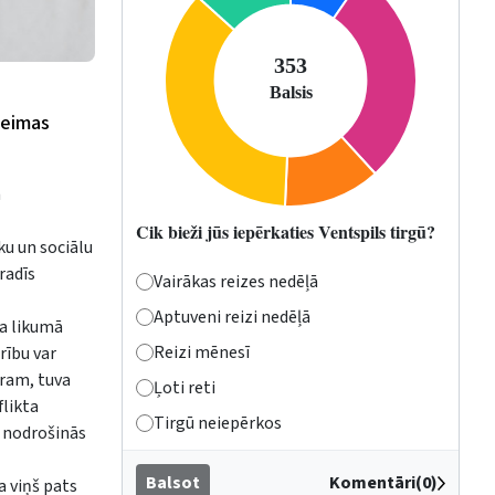
aeimas
n
Cik bieži jūs iepērkaties Ventspils tirgū?
ku un sociālu
radīs
Vairākas reizes nedēļā
Aptuveni reizi nedēļā
ta likumā
Reizi mēnesī
rību var
ēram, tuva
Ļoti reti
flikta
Tirgū neiepērkos
s nodrošinās
Balsot
Komentāri(0)
a viņš pats