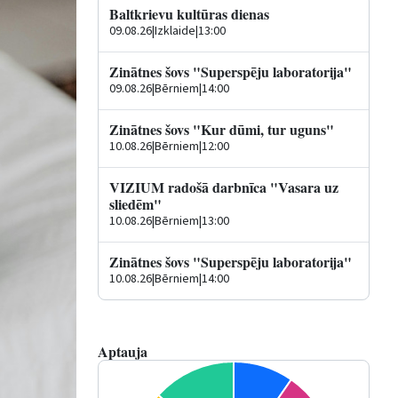
Baltkrievu kultūras dienas
09.08.26
|
Izklaide
|
13:00
Zinātnes šovs "Superspēju laboratorija"
09.08.26
|
Bērniem
|
14:00
Zinātnes šovs "Kur dūmi, tur uguns"
10.08.26
|
Bērniem
|
12:00
VIZIUM radošā darbnīca "Vasara uz
sliedēm"
10.08.26
|
Bērniem
|
13:00
Zinātnes šovs "Superspēju laboratorija"
10.08.26
|
Bērniem
|
14:00
Aptauja