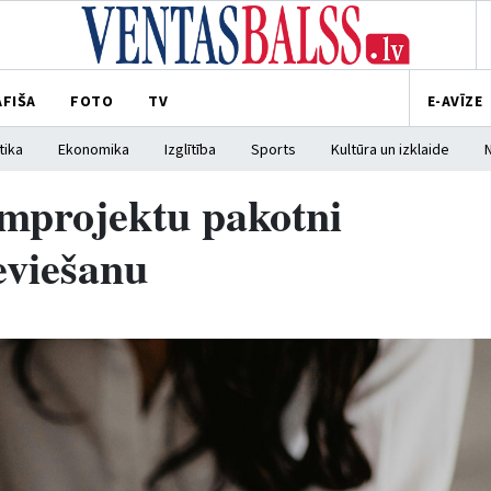
AFIŠA
FOTO
TV
E-AVĪZE
tika
Ekonomika
Izglītība
Sports
Kultūra un izklaide
kumprojektu pakotni
eviešanu