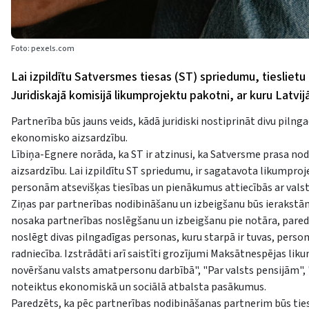
Foto: pexels.com
Lai izpildītu Satversmes tiesas (ST) spriedumu, tieslietu
Juridiskajā komisijā likumprojektu pakotni, ar kuru Latvijā
Partnerība būs jauns veids, kādā juridiski nostiprināt divu piln
ekonomisko aizsardzību.
Lībiņa-Egnere norāda, ka ST ir atzinusi, ka Satversme prasa nodr
aizsardzību. Lai izpildītu ST spriedumu, ir sagatavota likumproj
personām atsevišķas tiesības un pienākumus attiecībās ar valsti
Ziņas par partnerības nodibināšanu un izbeigšanu būs ierakstām
nosaka partnerības noslēgšanu un izbeigšanu pie notāra, paredzo
noslēgt divas pilngadīgas personas, kuru starpā ir tuvas, pers
radniecība. Izstrādāti arī saistīti grozījumi Maksātnespējas lik
novēršanu valsts amatpersonu darbībā", "Par valsts pensijām", 
noteiktus ekonomiskā un sociālā atbalsta pasākumus.
Paredzēts, ka pēc partnerības nodibināšanas partnerim būs tiesī