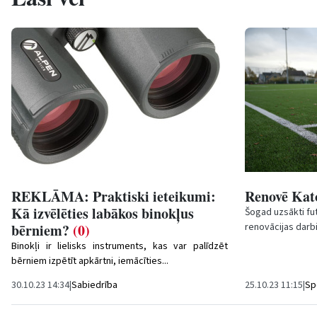
REKLĀMA: Praktiski ieteikumi:
Renovē Kato
Kā izvēlēties labākos binokļus
Šogad uzsākti fut
bērniem?
(0)
renovācijas darb
mākslīgā zāliena
Binokļi ir lielisks instruments, kas var palīdzēt
bērniem izpētīt apkārtni, iemācīties...
30.10.23 14:34
|
Sabiedrība
25.10.23 11:15
|
Sp