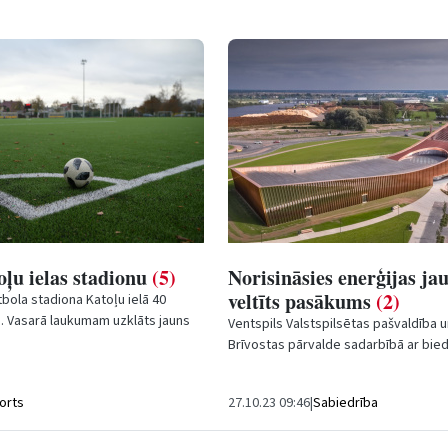
ļu ielas stadionu
(5)
Norisināsies enerģijas j
veltīts pasākums
(2)
bola stadiona Katoļu ielā 40
i. Vasarā laukumam uzklāts jauns
Ventspils Valstspilsētas pašvaldība u
 segums, līdz novembra...
Brīvostas pārvalde sadarbībā ar bied
Viedo Tehnoloģiju Klasteris” 10. nove
orts
27.10.23 09:46
|
Sabiedrība