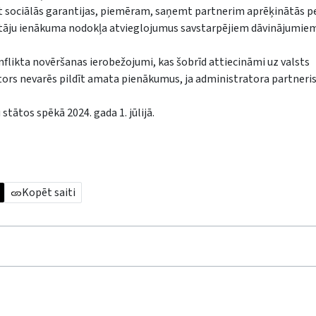
egūt sociālās garantijas, piemēram, saņemt partnerim aprēķinātās p
īvotāju ienākuma nodokļa atvieglojumus savstarpējiem dāvinājumie
nflikta novēršanas ierobežojumi, kas šobrīd attiecināmi uz valsts
rs nevarēs pildīt amata pienākumus, ja administratora partneris
tātos spēkā 2024. gada 1. jūlijā.
Kopēt saiti