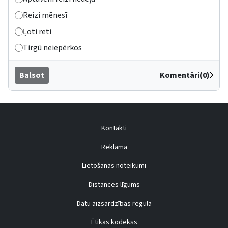
Reizi mēnesī
Ļoti reti
Tirgū neiepērkos
Balsot
Komentāri(0)
Kontakti
Reklāma
Lietošanas noteikumi
Distances līgums
Datu aizsardzības regula
Ētikas kodekss