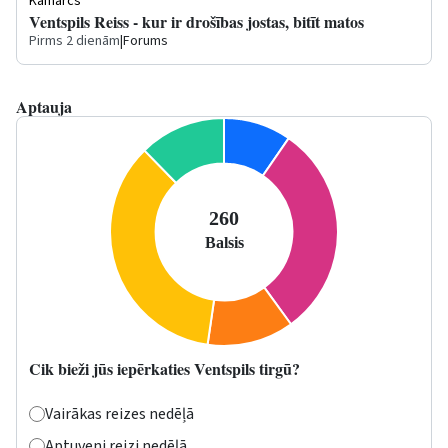
Kamārcs
Ventspils Reiss - kur ir drošības jostas, bitīt matos
Pirms 2 dienām
|
Forums
Aptauja
Cik bieži jūs iepērkaties Ventspils tirgū?
Vairākas reizes nedēļā
Aptuveni reizi nedēļā