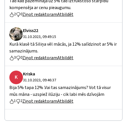
Tad kad pazemināja uz 5% tad iztrūkstošo starpību
kompensēja ar cenu pieaugumu.
Ziņot redaktoram
Atbildēt
2
0
Elviss22
31.10.2023, 09:49:15
Kurā klasē tā Siliņa vēl mācās, ja 12% salīdzinot ar 5% ir
samazinājums.
Ziņot redaktoram
Atbildēt
3
0
Kriska
K
31.10.2023, 09:46:37
Bija 5% tapa 12% .Vai tas samazinājums? Vot tā visur
mūs māna - uzspiež ilūziju - cik labi mēs dzīvojām
Ziņot redaktoram
Atbildēt
1
2