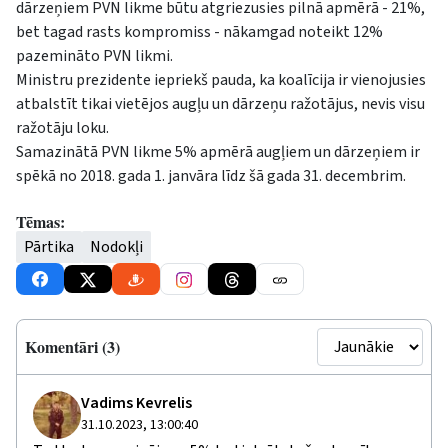
dārzeņiem PVN likme būtu atgriezusies pilnā apmērā - 21%,
bet tagad rasts kompromiss - nākamgad noteikt 12%
pazemināto PVN likmi.
Ministru prezidente iepriekš pauda, ka koalīcija ir vienojusies
atbalstīt tikai vietējos augļu un dārzeņu ražotājus, nevis visu
ražotāju loku.
Samazinātā PVN likme 5% apmērā augļiem un dārzeņiem ir
spēkā no 2018. gada 1. janvāra līdz šā gada 31. decembrim.
Tēmas:
Pārtika
Nodokļi
Komentāri (3)
Vadims Kevrelis
31.10.2023, 13:00:40