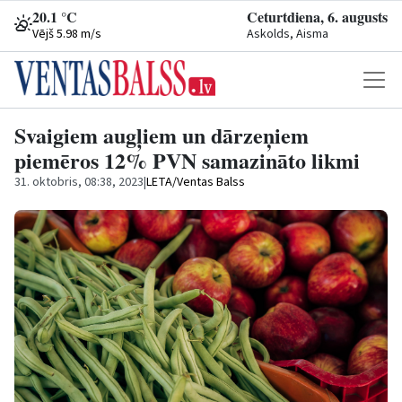
20.1 °C
Ceturtdiena, 6. augusts
Vējš 5.98 m/s
Askolds, Aisma
Svaigiem augļiem un dārzeņiem
piemēros 12% PVN samazināto likmi
31. oktobris, 08:38, 2023
|
LETA/Ventas Balss