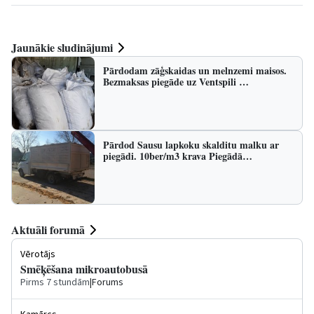
Jaunākie sludinājumi
Pārdodam zāģskaidas un melnzemi maisos.
Bezmaksas piegāde uz Ventspili …
Pārdod Sausu lapkoku skalditu malku ar
piegādi. 10ber/m3 krava Piegādā…
Aktuāli forumā
Vērotājs
Smēķēšana mikroautobusā
Pirms 7 stundām
|
Forums