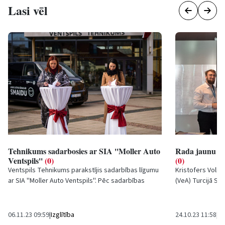
Lasi vēl
Tehnikums sadarbosies ar SIA ''Moller Auto
Rada jaunu la
Ventspils''
(0)
(0)
Ventspils Tehnikums parakstījis sadarbības līgumu
Kristofers Volko
ar SIA ''Moller Auto Ventspils''. Pēc sadarbības
(VeA) Turcijā St
līguma parakstīšanas abas puses tikās, lai...
konferencē par p
06.11.23 09:59
|
Izglītība
24.10.23 11:58
|
Iz