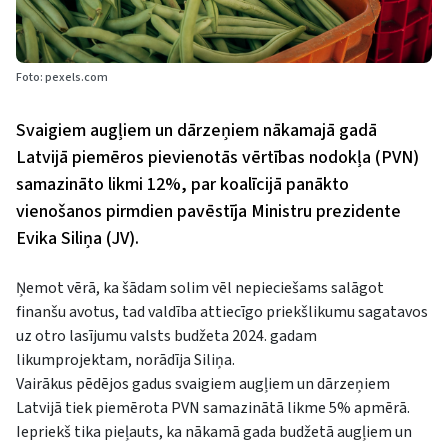
Foto: pexels.com
Svaigiem augļiem un dārzeņiem nākamajā gadā
Latvijā piemēros pievienotās vērtības nodokļa (PVN)
samazināto likmi 12%, par koalīcijā panākto
vienošanos pirmdien pavēstīja Ministru prezidente
Evika Siliņa (JV).
Ņemot vērā, ka šādam solim vēl nepieciešams salāgot
finanšu avotus, tad valdība attiecīgo priekšlikumu sagatavos
uz otro lasījumu valsts budžeta 2024. gadam
likumprojektam, norādīja Siliņa.
Vairākus pēdējos gadus svaigiem augļiem un dārzeņiem
Latvijā tiek piemērota PVN samazinātā likme 5% apmērā.
Iepriekš tika pieļauts, ka nākamā gada budžetā augļiem un