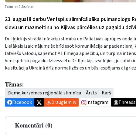
Foto: Iesūtīts foto
23. augustā darbu Ventspils slimnīcā sāka pulmanologs Ro
sievu un mazmeitiņu no Kijivas pārcēlies uz pagaidu dzīvi 
Dr. Iļņickijs strādā Infekciju slimību un Paliatīvās aprūpes nodaļ
Lielākais izaicinājums šobrīd esot komunikācija ar pacientiem, k
latviešu valodu, saņemot A1 līmeņa apliecību, un turpina intensī
Ventspili kā pagaidu dzīvesvietu Dr. Iļņickijs izvēlējies, jo salīd
ka situācija Ukrainā drīz normalizēsies un būs iespējams atgriez
Tēmas:
Ziemeļkurzemes reģionālā slimnīca
Ārsts
Karš
Facebook
Draugiem.lv
Instagram
Threads
Komentāri (0)