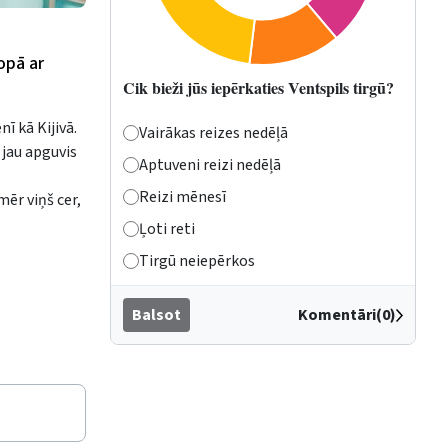
opā ar
Cik bieži jūs iepērkaties Ventspils tirgū?
ī kā Kijivā.
Vairākas reizes nedēļā
 jau apguvis
Aptuveni reizi nedēļā
Reizi mēnesī
mēr viņš cer,
Ļoti reti
Tirgū neiepērkos
Balsot
Komentāri(0)