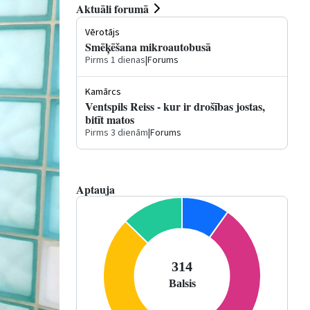
Aktuāli forumā
Vērotājs
Smēķēšana mikroautobusā
Pirms 1 dienas
|
Forums
Kamārcs
Ventspils Reiss - kur ir drošības jostas,
bitīt matos
Pirms 3 dienām
|
Forums
Aptauja