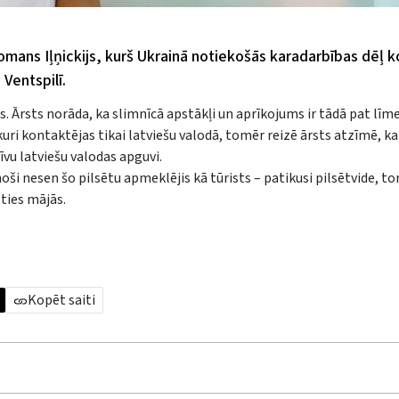
mans Iļņickijs, kurš Ukrainā notiekošās karadarbības dēļ k
Ventspilī.
ās. Ārsts norāda, ka slimnīcā apstākļi un aprīkojums ir tādā pat līmen
uri kontaktējas tikai latviešu valodā, tomēr reizē ārsts atzīmē, ka
vu latviešu valodas apguvi.
zinoši nesen šo pilsētu apmeklējis kā tūrists – patikusi pilsētvide, to
ties mājās.
Kopēt saiti