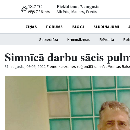
18.7 °C
Piektdiena, 7. augusts
Vējš 7.36 m/s
Alfrēds, Madars, Fredis
ZIŅAS
FORUMS
BLOGI
SLUDINĀJUMI
Sabiedrība
Kriminālziņas
Brīvosta
Poli
Simnīcā darbu sācis pulm
31. augusts, 09:06, 2022
|
Ziemeļkurzemes reģionālā slimnīca/Ventas Bals