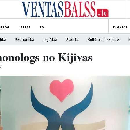
AFIŠA
FOTO
TV
E-AVĪZE
tika
Ekonomika
Izglītība
Sports
Kultūra un izklaide
onologs no Kijivas
s