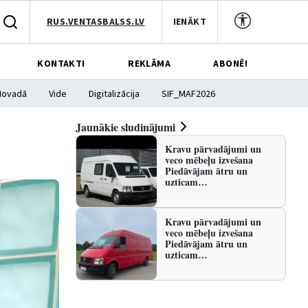
RUS.VENTASBALSS.LV
IENĀKT
KONTAKTI
REKLĀMA
ABONĒ!
Novadā
Vide
Digitalizācija
SIF_MAF2026
Jaunākie sludinājumi
Kravu pārvadājumi un
veco mēbeļu izvešana
Piedāvājam ātru un
uzticam…
Kravu pārvadājumi un
veco mēbeļu izvešana
Piedāvājam ātru un
uzticam…