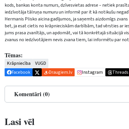
kods, bankas konta numurs, dzīvesvietas adrese – netiek prasīta.
iedzīvotāja tālruņa numuru un informē par it kā notikušu negad
Hermanis Plisko aicina gadījumos, ja saņemts aizdomīgs zvans 
bet, ja esat cietis no krāpnieciskām darbībām, tad vērsties ar ies
jums prasa zvanītājs, un apdomāt, vai tā konkrētajā situācijā v
zvanus no iedzīvotājiem nevis zvana tiem, lai informētu par no
Tēmas:
Krāpniecība
VUGD
Facebook
Draugiem.lv
Instagram
Threads
Komentāri (0)
Lasi vēl