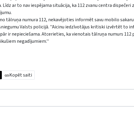
 Līdz ar to nav iespējama situācija, ka 112 zvanu centra dispečeri 
ījumu.
no tālruņa numura 112, nekavējoties informēt savu mobilo sakaru
niegumu Valsts policijā. ''Aicinu iedzīvotājus kritiski izvērtēt to i
ispār ir nepieciešama. Atcerieties, ka vienotais tālruņa numurs 112
tikušiem negadījumiem.''
Kopēt saiti