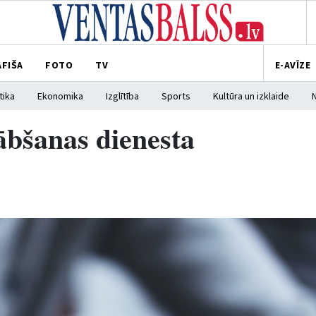
AFIŠA
FOTO
TV
E-AVĪZE
tika
Ekonomika
Izglītība
Sports
Kultūra un izklaide
ābšanas dienesta