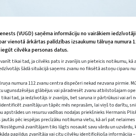
ienests (VUGD) saņēma informāciju no vairākiem iedzīvotāji
ar vienotā ārkārtas palīdzības izsaukumu tālruņa numura 
 iegūt cilvēka personas datus.
īt tikai tad, ja cilvēks pats ir zvanījis un pieteicis notikumu, kā ar
iedzīvotājs šādā situācijā saņems zvanu no fiksētā astoņu ciparu n
ālruņa numura 112 zvanu centra dispečeri nekad nezvana pirmie. M
etu ugunsdzēsējus glābējus vai pāradresēt zvanu atbilstošajam op
i tad, ja iedzīvotājs ir zvanījis, bet saruna ir pārtrūkusi vai arī
dentificēt zvanītāju un tāpēc mēs neprasām, lai viņš to darītu, 
u apstrādes un resursu vadības nodaļas priekšnieks Hermanis Plis
 jautās pēc iespējas precīzāku notikuma vietu, kā arī pat nelaimes
o. Noslēgumā zvanītājam tiks lūgts nosaukt savu vārdu un uzvārdu, k
āda papildus zvanītāja vai citu cilvēku identificējoša informācija 