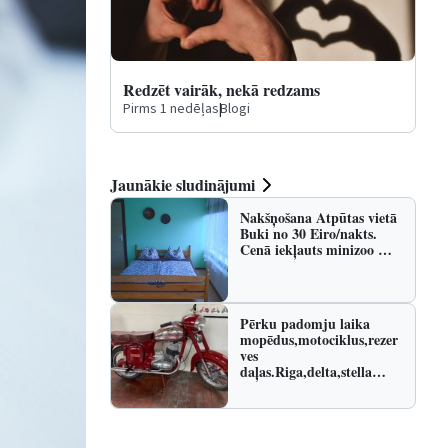
Redzēt vairāk, nekā redzams
Pirms 1 nedēļas
|
Blogi
Jaunākie sludinājumi
Nakšņošana Atpūtas vietā
Buki no 30 Eiro/nakts.
Cenā iekļauts minizoo …
Pērku padomju laika
mopēdus,motociklus,rezer
ves
daļas.Riga,delta,stella…