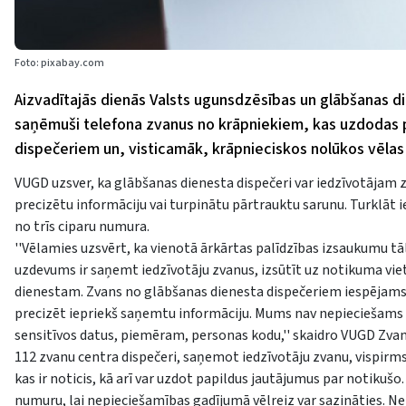
Foto: pixabay.com
Aizvadītajās dienās Valsts ugunsdzēsības un glābšanas d
saņēmuši telefona zvanus no krāpniekiem, kas uzdodas p
dispečeriem un, visticamāk, krāpnieciskos nolūkos vēlas
VUGD uzsver, ka glābšanas dienesta dispečeri var iedzīvotājam zvan
precizētu informāciju vai turpinātu pārtrauktu sarunu. Turklāt 
no trīs ciparu numura.
''Vēlamies uzsvērt, ka vienotā ārkārtas palīdzības izsaukumu t
uzdevums ir saņemt iedzīvotāju zvanus, izsūtīt uz notikuma vi
dienestam. Zvans no glābšanas dienesta dispečeriem iespējams tika
precizēt iepriekš saņemtu informāciju. Mums nav nepieciešams i
sensitīvos datus, piemēram, personas kodu,'' skaidro VUGD Zvan
112 zvanu centra dispečeri, saņemot iedzīvotāju zvanu, vispirms
kas ir noticis, kā arī var uzdot papildus jautājumus par notikuš
numuru, lai nepieciešamības gadījumā vēlreiz var sazināties. Nek