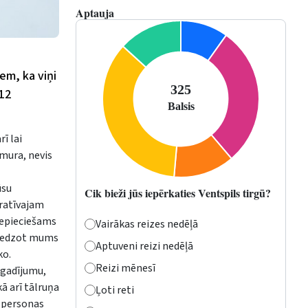
Aptauja
em, ka viņi
112
ī lai
umura, nevis
ūsu
Cik bieži jūs iepērkaties Ventspils tirgū?
eratīvajam
 nepieciešams
Vairākas reizes nedēļā
sniedzot mums
Aptuveni reizi nedēļā
ko.
Reizi mēnesī
 gadījumu,
ā arī tālruņa
Ļoti reti
– personas