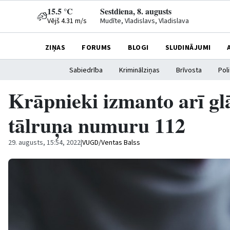
15.5 °C
Sestdiena, 8. augusts
Vējš 4.31 m/s
Mudīte, Vladislavs, Vladislava
ZIŅAS
FORUMS
BLOGI
SLUDINĀJUMI
Sabiedrība
Kriminālziņas
Brīvosta
Poli
Krāpnieki izmanto arī gl
tālruņa numuru 112
29. augusts, 15:54, 2022
|
VUGD/Ventas Balss