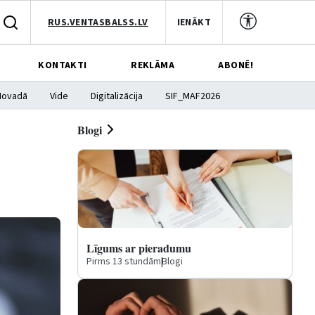
RUS.VENTASBALSS.LV
IENĀKT
KONTAKTI
REKLĀMA
ABONĒ!
Novadā
Vide
Digitalizācija
SIF_MAF2026
Blogi
Līgums ar pieradumu
Pirms 13 stundām
|
Blogi