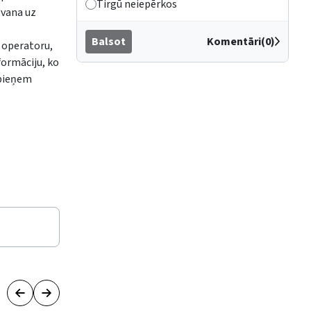
Tirgū neiepērkos
zvana uz
Balsot
Komentāri(0)
 operatoru,
nformāciju, ko
 pieņem