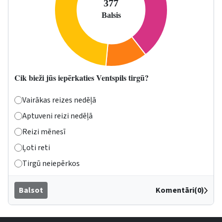
Cik bieži jūs iepērkaties Ventspils tirgū?
Vairākas reizes nedēļā
Aptuveni reizi nedēļā
Reizi mēnesī
Ļoti reti
Tirgū neiepērkos
Balsot
Komentāri(0)