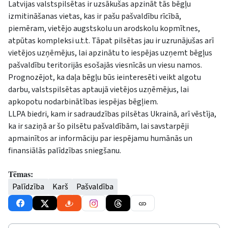
Latvijas valstspilsētas ir uzsākušas apzināt tās bēgļu
izmitināšanas vietas, kas ir pašu pašvaldību rīcībā,
piemēram, vietējo augstskolu un arodskolu kopmītnes,
atpūtas kompleksi u.t.t. Tāpat pilsētas jau ir uzrunājušas arī
vietējos uzņēmējus, lai apzinātu to iespējas uzņemt bēgļus
pašvaldību teritorijās esošajās viesnīcās un viesu namos.
Prognozējot, ka daļa bēgļu būs ieinteresēti veikt algotu
darbu, valstspilsētas aptaujā vietējos uzņēmējus, lai
apkopotu nodarbinātības iespējas bēgļiem.
LLPA biedri, kam ir sadraudzības pilsētas Ukrainā, arī vēstīja,
ka ir saziņā ar šo pilsētu pašvaldībām, lai savstarpēji
apmainītos ar informāciju par iespējamu humānās un
finansiālās palīdzības sniegšanu.
Tēmas:
Palīdzība
Karš
Pašvaldība