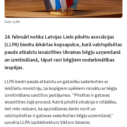
Foto: LLPA
24. februārī notika Latvijas Lielo pilsētu asociācijas
(LLPA) biedru ārkārtas kopsapulce, kurā valstspilsētas
pauda atbalstu iesaistīties Ukrainas bēgļu uzņemšanā
un izmitināšanā, tāpat rast bēgļiem nodarbinātības
iespējas.
LLPA biedri pauda atbalstu un gatavību sadarboties ar
Iekšlietu ministriju, lai kopīgiem spēkiem risinātu ar bēgļu
izmitināšanu saistītos jautājumus. ''Pilsētas ir gatavas
iesaistīties šajā procesā. Katrā pilsētā situācija ir citādāka,
bet mēs redzam, ka apzināšanas darbs norit un
valstspilsētas ir gatavas sadarboties bēgļu uzņemšanā,''
uzsvēra LLPA izpilddirektors Viktors Valainis.