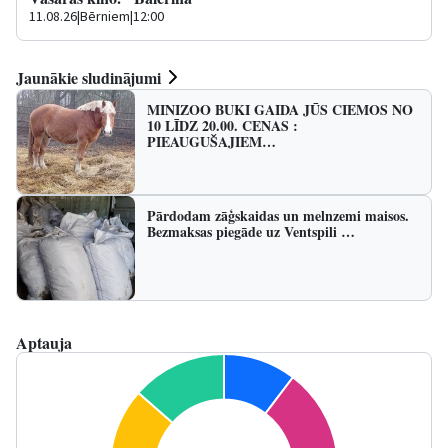
11.08.26
|
Bērniem
|
12:00
Jaunākie sludinājumi
MINIZOO BUKI GAIDA JŪS CIEMOS NO
10 LĪDZ 20.00. CENAS :
PIEAUGUŠAJIEM…
Pārdodam zāģskaidas un melnzemi maisos.
Bezmaksas piegāde uz Ventspili …
Aptauja