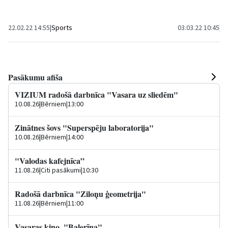
puišiem, kurā sekmīgi startēja gan sporta...
apmeklējumos lī
22.02.22 14:55
|
Sports
03.03.22 10:45
|
Sa
Pasākumu afiša
VIZIUM radošā darbnīca "Vasara uz sliedēm"
10.08.26
|
Bērniem
|
13:00
Zinātnes šovs "Superspēju laboratorija"
10.08.26
|
Bērniem
|
14:00
"Valodas kafejnīca”
11.08.26
|
Citi pasākumi
|
10:30
Radošā darbnīca "Ziloņu ģeometrija"
11.08.26
|
Bērniem
|
11:00
Vasaras kino. "Balerīna"