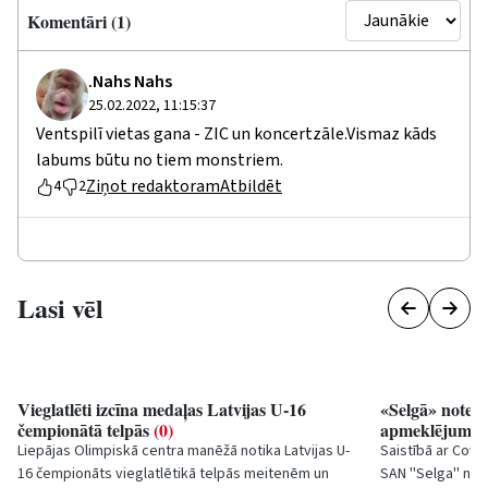
Komentāri (1)
.Nahs Nahs
25.02.2022, 11:15:37
Ventspilī vietas gana - ZIC un koncertzāle.Vismaz kāds
labums būtu no tiem monstriem.
Ziņot redaktoram
Atbildēt
4
2
Lasi vēl
Vieglatlēti izcīna medaļas Latvijas U-16
«Selgā» noteik
čempionātā telpās
(0)
apmeklējumo
Liepājas Olimpiskā centra manēžā notika Latvijas U-
Saistībā ar Covid
16 čempionāts vieglatlētikā telpās meitenēm un
SAN ''Selga'' not