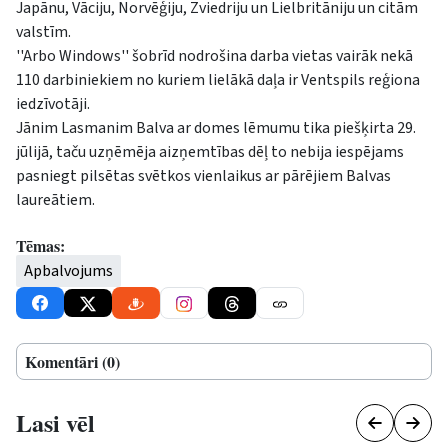
Japānu, Vāciju, Norvēģiju, Zviedriju un Lielbritāniju un citām
valstīm.
''Arbo Windows'' šobrīd nodrošina darba vietas vairāk nekā
110 darbiniekiem no kuriem lielākā daļa ir Ventspils reģiona
iedzīvotāji.
Jānim Lasmanim Balva ar domes lēmumu tika piešķirta 29.
jūlijā, taču uzņēmēja aizņemtības dēļ to nebija iespējams
pasniegt pilsētas svētkos vienlaikus ar pārējiem Balvas
laureātiem.
Tēmas:
Apbalvojums
Komentāri (0)
Lasi vēl