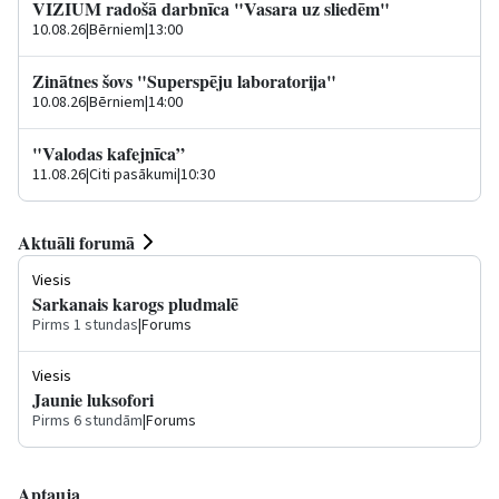
VIZIUM radošā darbnīca "Vasara uz sliedēm"
10.08.26
|
Bērniem
|
13:00
Zinātnes šovs "Superspēju laboratorija"
10.08.26
|
Bērniem
|
14:00
"Valodas kafejnīca”
11.08.26
|
Citi pasākumi
|
10:30
Aktuāli forumā
Viesis
Sarkanais karogs pludmalē
Pirms 1 stundas
|
Forums
Viesis
Jaunie luksofori
Pirms 6 stundām
|
Forums
Aptauja