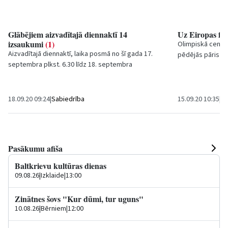
Glābējiem aizvadītajā diennaktī 14
Uz Eiropas fu
izsaukumi
(1)
Olimpiskā centra
Aizvadītajā diennaktī, laika posmā no šī gada 17.
pēdējās pāris de
septembra plkst. 6.30 līdz 18. septembra
parādījušies jaun
plkst. 6.30, Valsts ugunsdzēsības un...
18.09.20 09:24
|
Sabiedrība
15.09.20 10:35
|
Sp
Pasākumu afiša
Baltkrievu kultūras dienas
09.08.26
|
Izklaide
|
13:00
Zinātnes šovs "Kur dūmi, tur uguns"
10.08.26
|
Bērniem
|
12:00