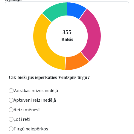
Cik bieži jūs iepērkaties Ventspils tirgū?
Vairākas reizes nedēļā
Aptuveni reizi nedēļā
Reizi mēnesī
Ļoti reti
Tirgū neiepērkos