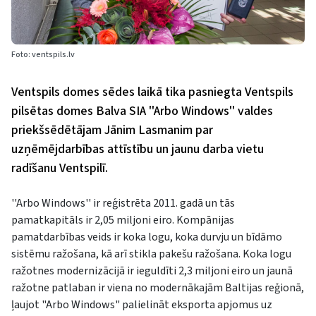
Foto: ventspils.lv
Ventspils domes sēdes laikā tika pasniegta Ventspils
pilsētas domes Balva SIA ''Arbo Windows'' valdes
priekšsēdētājam Jānim Lasmanim par
uzņēmējdarbības attīstību un jaunu darba vietu
radīšanu Ventspilī.
''Arbo Windows'' ir reģistrēta 2011. gadā un tās
pamatkapitāls ir 2,05 miljoni eiro. Kompānijas
pamatdarbības veids ir koka logu, koka durvju un bīdāmo
sistēmu ražošana, kā arī stikla pakešu ražošana. Koka logu
ražotnes modernizācijā ir ieguldīti 2,3 miljoni eiro un jaunā
ražotne patlaban ir viena no modernākajām Baltijas reģionā,
ļaujot "Arbo Windows" palielināt eksporta apjomus uz