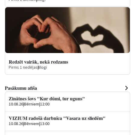
Redzēt vairāk, nekā redzams
Pirms 1 nedēļas
|
Blogi
Pasākumu afiša
Zinātnes šovs "Kur dūmi, tur uguns"
10.08.26
|
Bērniem
|
12:00
VIZIUM radošā darbnīca "Vasara uz sliedēm"
10.08.26
|
Bērniem
|
13:00