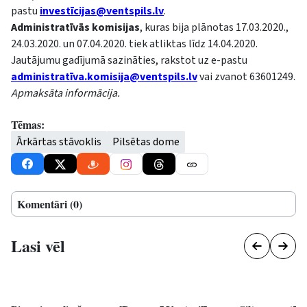
pastu
investī
cijas@ventspils.lv
.
Administratīvās komisijas
, kuras bija plānotas 17.03.2020.,
24.03.2020. un 07.04.2020. tiek atliktas līdz 14.04.2020.
Jautājumu gadījumā sazināties, rakstot uz e-pastu
administratī
va.komisija@ventspils.lv
vai zvanot 63601249.
Apmaksāta informācija.
Tēmas:
Ārkārtas stāvoklis
Pilsētas dome
Komentāri (0)
Lasi vēl