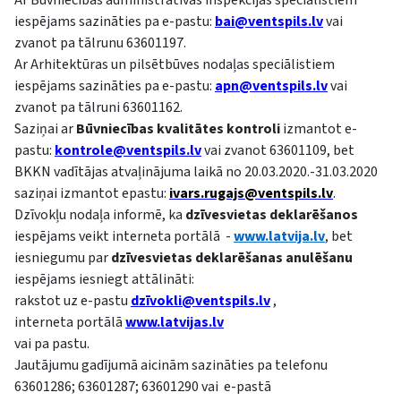
iespējams sazināties pa e-pastu:
bai@ventspils.lv
vai
zvanot pa tālrunu 63601197.
Ar Arhitektūras un pilsētbūves nodaļas speciālistiem
iespējams sazināties pa e-pastu:
apn@ventspils.lv
vai
zvanot pa tālruni 63601162.
Saziņai ar
Būvniecības kvalitātes kontroli
izmantot e-
pastu:
kontrole@ventspils.lv
vai zvanot 63601109, bet
BKKN vadītājas atvaļinājuma laikā no 20.03.2020.-31.03.2020
saziņai izmantot epastu:
ivars.rugajs@ventspils.lv
.
Dzīvokļu nodaļa informē, ka
dzīvesvietas deklarēšanos
iespējams veikt interneta portālā -
www.latvija.lv
, bet
iesniegumu par
dzīvesvietas deklarēšanas anulēšanu
iespējams iesniegt attālināti:
rakstot uz e-pastu
dzī
vokli@ventspils.lv
,
interneta portālā
www.latvijas.lv
vai pa pastu.
Jautājumu gadījumā aicinām sazināties pa telefonu
63601286; 63601287; 63601290 vai e-pastā