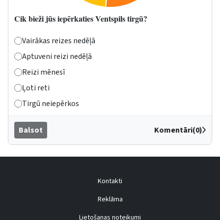
Cik bieži jūs iepērkaties Ventspils tirgū?
Vairākas reizes nedēļā
Aptuveni reizi nedēļā
Reizi mēnesī
Ļoti reti
Tirgū neiepērkos
Balsot
Komentāri(0)
Kontakti
Reklāma
Lietošanas noteikumi