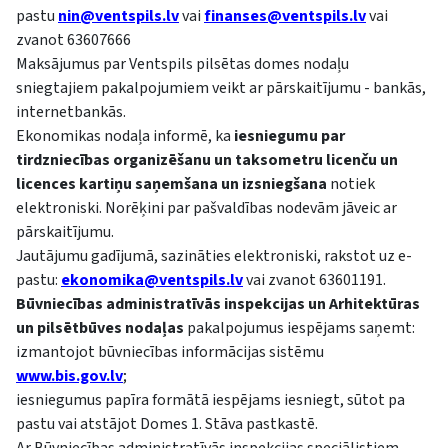
pastu
nin@ventspils.lv
vai
finanses@ventspils.lv
vai
zvanot 63607666
Maksājumus par Ventspils pilsētas domes nodaļu
sniegtajiem pakalpojumiem veikt ar pārskaitījumu - bankās,
internetbankās.
Ekonomikas nodaļa informē, ka
iesniegumu par
tirdzniecības organizēšanu un taksometru licenču un
licences kartiņu saņemšana un izsniegšana
notiek
elektroniski. Norēķini par pašvaldības nodevām jāveic ar
pārskaitījumu.
Jautājumu gadījumā, sazināties elektroniski, rakstot uz e-
pastu:
ekonomika@ventspils.lv
vai zvanot 63601191.
Būvniecības administratīvās inspekcijas un Arhitektūras
un pilsētbūves nodaļas
pakalpojumus iespējams saņemt:
izmantojot būvniecības informācijas sistēmu
www.bis.gov.lv
;
iesniegumus papīra formātā iespējams iesniegt, sūtot pa
pastu vai atstājot Domes 1. Stāva pastkastē.
Ar Būvniecības administratīvās inspekcijas speciālistiem