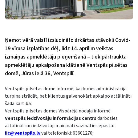
Ņemot vērā valstī izsludināto ārkārtas stāvokli Covid-
19 vīrusa izplatības dēļ, līdz 14. aprīlim veiktas
izmaiņas apmeklētāju pieņemšanā – tiek pārtraukta
apmeklētāju apkalpošana klātienē Ventspils pilsētas
domē, Jūras ielā 36, Ventspilī.
Ventspils pilsētas dome informē, ka domes administrācija
turpina strādāt, bet klientus galvenokārt apkalpo attālināti
šādā kārtībā:
Ventspils pilsētas domes Vispārējā nodaļa informē:
Ventspils iedzīvotāju informācijas centrs
darbosies
attālināti un iedzīvotāji ir aicināti sazināties epastā:
iic@ventspils.lv
vai telefoniski: 63601270;