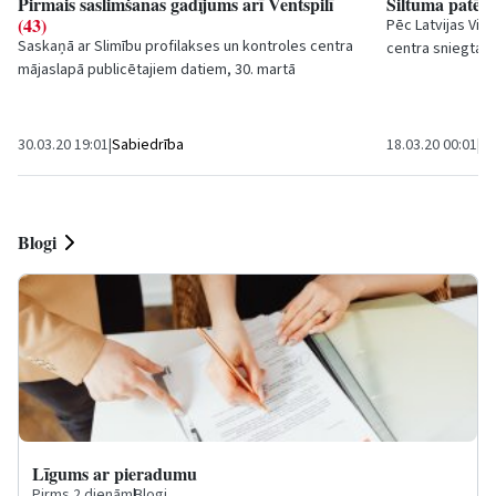
Pirmais saslimšanas gadījums arī Ventspilī
Siltuma patēri
(43)
Pēc Latvijas Vid
Saskaņā ar Slimību profilakses un kontroles centra
centra sniegtaji
mājaslapā publicētajiem datiem, 30. martā
āra gaisa temper
apstiprināts pirmais Covid-19 saslimšanas
gadījums...
30.03.20 19:01
|
Sabiedrība
18.03.20 00:01
|
Sa
Blogi
Līgums ar pieradumu
Pirms 2 dienām
|
Blogi