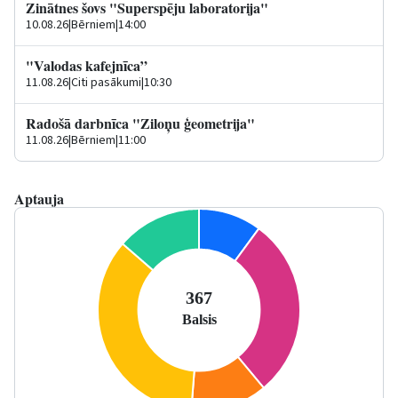
Zinātnes šovs "Superspēju laboratorija"
10.08.26
|
Bērniem
|
14:00
"Valodas kafejnīca”
11.08.26
|
Citi pasākumi
|
10:30
Radošā darbnīca "Ziloņu ģeometrija"
11.08.26
|
Bērniem
|
11:00
Aptauja