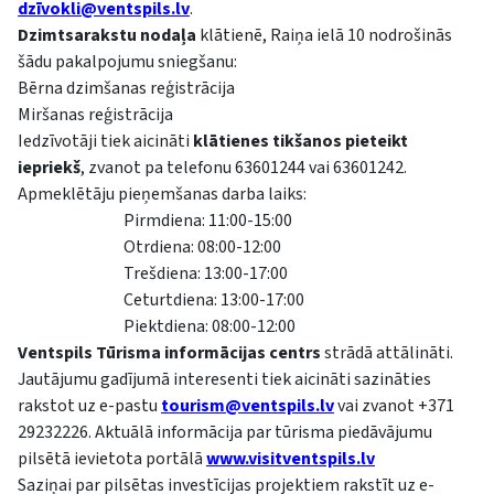
dzī
vokli@ventspils.lv
.
Dzimtsarakstu nodaļa
klātienē, Raiņa ielā 10 nodrošinās
šādu pakalpojumu sniegšanu:
Bērna dzimšanas reģistrācija
Miršanas reģistrācija
Iedzīvotāji tiek aicināti
klātienes tikšanos pieteikt
iepriekš
, zvanot pa telefonu 63601244 vai 63601242.
Apmeklētāju pieņemšanas darba laiks:
Pirmdiena: 11:00-15:00
Otrdiena: 08:00-12:00
Trešdiena: 13:00-17:00
Ceturtdiena: 13:00-17:00
Piektdiena: 08:00-12:00
Ventspils Tūrisma informācijas centrs
strādā attālināti.
Jautājumu gadījumā interesenti tiek aicināti sazināties
rakstot uz e-pastu
tourism@ventspils.lv
vai zvanot +371
29232226. Aktuālā informācija par tūrisma piedāvājumu
pilsētā ievietota portālā
www.visitventspils.lv
Saziņai par pilsētas investīcijas projektiem rakstīt uz e-