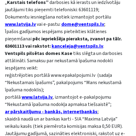
„
Karstais telefons”
darbosies kā ierasts un iedzīvotāju
jautājumi tiks pieņemti telefoniski: 63601119;
Dokumentu iesniegšana notiek izmantojot portālu
www.latvija.lv
vai e-pastu:
dome@ventspils.lv
;
Īpašos gadījumos iespējams pieteikties klātienes
pieņemšanai
pēc iepriekšēja pieraksta, zvanot pa tālr.
63601113 vai rakstot:
kanceleja@ventspils.lv
.
Ventspils pilsētas domes Kase
tiks slēgta un darbosies
attālināti. Samaksu par nekustamā īpašuma nodokli
iespējams veikt:
reģistrējoties portālā www.epakalpojumi.lv (sadaļa
“Nekustamais īpašums”, pakalpojums “Mans nekustamā
īpašuma nodoklis);
portālā
www.latvija.lv
, izmantojot e-pakalpojumu
“Nekustamā īpašuma nodokļa apmaksa tiešsaistē”;
ar pārskaitījumu - bankās, internetbankās
;
skaidrā naudā un ar bankas karti - SIA “Maxima Latvija”
veikalu kasēs (tiek piemērota komisijas maksa 0,50 EUR).
Jautājumu gadījumā, sazināties elektroniski, rakstot uz e-