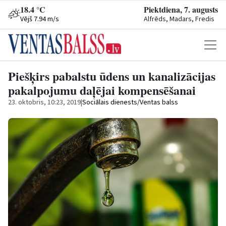
18.4 °C
Piektdiena, 7. augusts
Vējš 7.94 m/s
Alfrēds, Madars, Fredis
Piešķirs pabalstu ūdens un kanalizācijas
pakalpojumu daļējai kompensēšanai
23. oktobris, 10:23, 2019
|
Sociālais dienests/Ventas balss