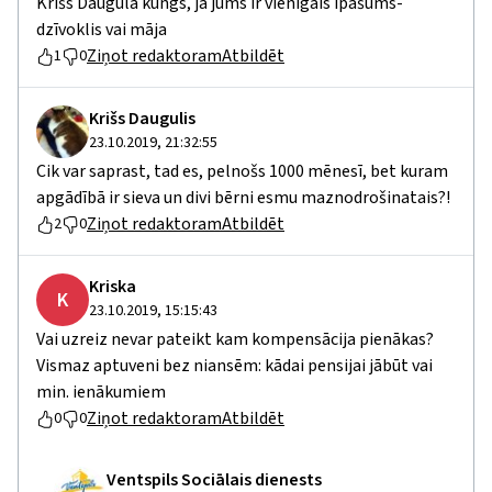
Krišs Daugula kungs, ja jums ir vienīgais īpašums-
dzīvoklis vai māja
Ziņot redaktoram
Atbildēt
1
0
Krišs Daugulis
23.10.2019, 21:32:55
Cik var saprast, tad es, pelnošs 1000 mēnesī, bet kuram
apgādībā ir sieva un divi bērni esmu maznodrošinatais?!
Ziņot redaktoram
Atbildēt
2
0
Kriska
K
23.10.2019, 15:15:43
Vai uzreiz nevar pateikt kam kompensācija pienākas?
Vismaz aptuveni bez niansēm: kādai pensijai jābūt vai
min. ienākumiem
Ziņot redaktoram
Atbildēt
0
0
Ventspils Sociālais dienests