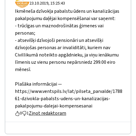
23.10.2019, 15:25:43
Ikmēneša dzīvokļa pabalstu ūdens un kanalizācijas
pakalpojumu daļējai kompensēšanai var saņemt:
- trūcīgas un maznodrošinātas ģimenes vai
personas;
- atsevišķi dzīvojoši pensionāri un atsevišķi
dzīvojošas personas ar invaliditāti, kuriem nav
Civillikumā noteikto apgādnieku, ja viņu ienākumu
līmenis uz vienu personu nepārsniedz 299.00 eiro
mēnesī.
Plašāka informācijai —
https://www.ventspils.lv/lat/pilseta_parvalde/1788
61-dzivokla-pabalsts-udens-un-kanalizacijas-
pakalpojumu-dalejai-kompensesanai
Ziņot redaktoram
0
1