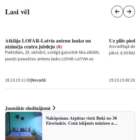
Lasi vēl
Atklāja LOFAR-Latvia antenu lauku un
Uz plīts piede
atzīmēja centra jubileju
(0)
Aizvadītajā dien
Piektdien, 25. oktobrī, svinīgā gaisotnē tika atklāts
plkst. 6.30 līdz 2
jaunās paaudzes antenu lauks LOFAR–LATVIA un
ugunsdzēsības u
reizē ar šo nozīmīgo notikumu tika atzīmēta...
28.10.19 11:00
|
Novadā
29.10.19 08:26
|
Sa
Jaunākie sludinājumi
Nakšņošana Atpūtas vietā Buki no 30
Eiro/nakts. Cenā iekļauts minizoo a…