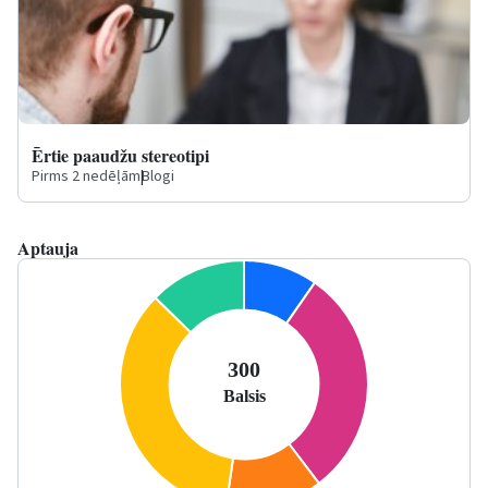
Ērtie paaudžu stereotipi
Pirms 2 nedēļām
|
Blogi
Aptauja