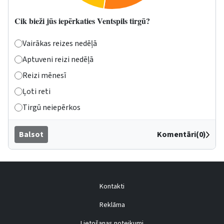
Cik bieži jūs iepērkaties Ventspils tirgū?
Vairākas reizes nedēļā
Aptuveni reizi nedēļā
Reizi mēnesī
Ļoti reti
Tirgū neiepērkos
Balsot
Komentāri(0)
Kontakti
Reklāma
Lietošanas noteikumi