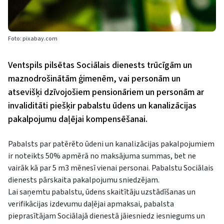
Foto: pixabay.com
Ventspils pilsētas Sociālais dienests trūcīgām un
maznodrošinātām ģimenēm, vai personām un
atsevišķi dzīvojošiem pensionāriem un personām ar
invaliditāti piešķir pabalstu ūdens un kanalizācijas
pakalpojumu daļējai kompensēšanai.
Pabalsts par patērēto ūdeni un kanalizācijas pakalpojumiem
ir noteikts 50% apmērā no maksājuma summas, bet ne
vairāk kā par 5 m3 mēnesī vienai personai. Pabalstu Sociālais
dienests pārskaita pakalpojumu sniedzējam.
Lai saņemtu pabalstu, ūdens skaitītāju uzstādīšanas un
verifikācijas izdevumu daļējai apmaksai, pabalsta
pieprasītājam Sociālajā dienestā jāiesniedz iesniegums un