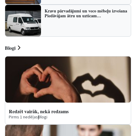
Kravu pārvadājumi un veco mēbeļu izvešana
Piedāvājam ātru un uzticam…
Blogi
Redzēt vairāk, nekā redzams
Pirms 1 nedēļas
|
Blogi