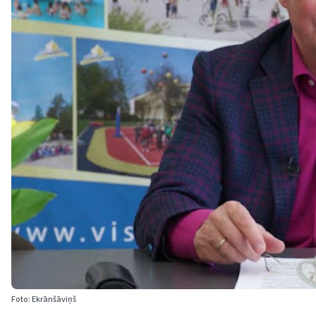
Foto: Ekrānšāviņš