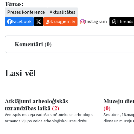
Tēmas:
Preses konference
Aktualitātes
Facebook
Draugiem.lv
Instagram
Threads
Komentāri (0)
Lasi vēl
Atklājumi arheoloģiskās
Muzeju die
uzraudzības laikā
(2)
(0)
Ventspils muzeja vadošais pētnieks un arheologs
Sestdien, 18.mai
Armands Vijups veica arheoloģisko uzraudzību
diena un muzeju n
ietves seguma izbūves laikā zem tirdzniecības...
rakstnieka Herbe