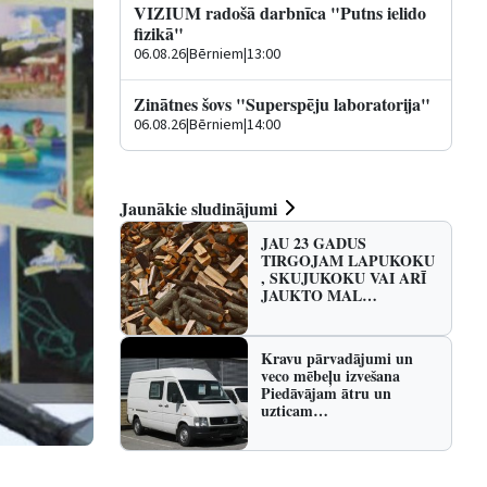
VIZIUM radošā darbnīca "Putns ielido
fizikā"
06.08.26
|
Bērniem
|
13:00
Zinātnes šovs "Superspēju laboratorija"
06.08.26
|
Bērniem
|
14:00
Jaunākie sludinājumi
JAU 23 GADUS
TIRGOJAM LAPUKOKU
, SKUJUKOKU VAI ARĪ
JAUKTO MAL…
Kravu pārvadājumi un
veco mēbeļu izvešana
Piedāvājam ātru un
uzticam…