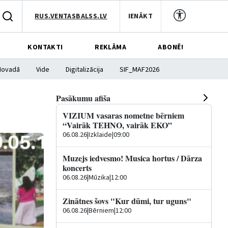
RUS.VENTASBALSS.LV
IENĀKT
KONTAKTI
REKLĀMA
ABONĒ!
Novadā
Vide
Digitalizācija
SIF_MAF2026
Pasākumu afiša
VIZIUM vasaras nometne bērniem
“Vairāk TEHNO, vairāk EKO”
06.08.26
|
Izklaide
|
09:00
Muzejs iedvesmo! Musica hortus / Dārza
koncerts
06.08.26
|
Mūzika
|
12:00
Zinātnes šovs "Kur dūmi, tur uguns"
06.08.26
|
Bērniem
|
12:00