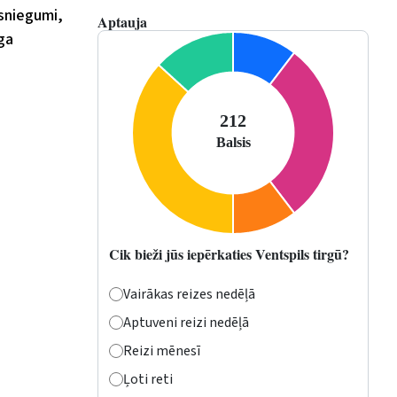
sniegumi,
Aptauja
ga
Cik bieži jūs iepērkaties Ventspils tirgū?
Vairākas reizes nedēļā
Aptuveni reizi nedēļā
Reizi mēnesī
Ļoti reti