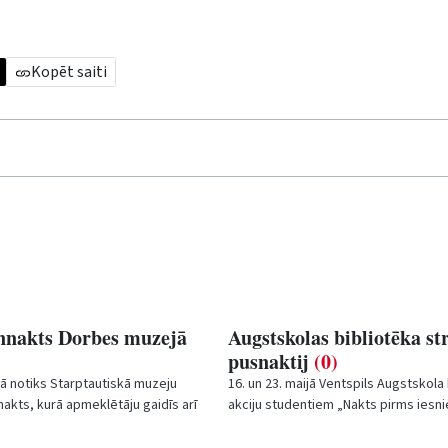
Kopēt saiti
nnakts Dorbes muzejā
Augstskolas bibliotēka st
pusnaktij
(0)
jā notiks Starptautiskā muzeju
16. un 23. maijā Ventspils Augstskola 
akts, kurā apmeklētāju gaidīs arī
akciju studentiem „Nakts pirms iesni
rta Dorbes muzejs.
Augstskolas bibliotēka šajās dienās s