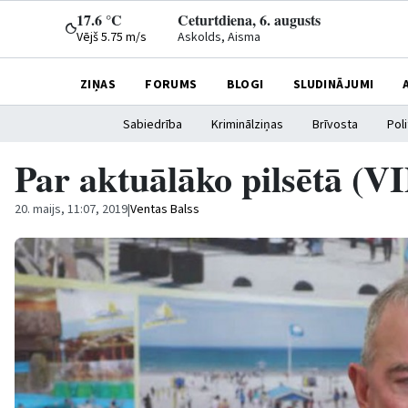
17.6 °C
Ceturtdiena, 6. augusts
Vējš 5.75 m/s
Askolds, Aisma
ZIŅAS
FORUMS
BLOGI
SLUDINĀJUMI
Sabiedrība
Kriminālziņas
Brīvosta
Poli
Par aktuālāko pilsētā (
20. maijs, 11:07, 2019
|
Ventas Balss