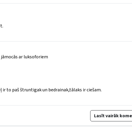
t.
ūs jāmocās ar luksoforiem
ļ ir to paš štruntigak un bedrainak,tālaks ir ciešam.
Lasīt vairāk kom