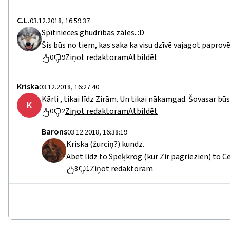
C.L.
03.12.2018, 16:59:37
Spītnieces ghudrības zāles..:D
Šis būs no tiem, kas saka ka visu dzīvē vajagot paprovē
Ziņot redaktoram
Atbildēt
0
9
Kriska
03.12.2018, 16:27:40
Kārli , tikai līdz Zirām. Un tikai nākamgad. Šovasar b
K
Ziņot redaktoram
Atbildēt
0
2
Barons
03.12.2018, 16:38:19
Kriska (žurciņ?) kundz.
Abet lidz to Speķkrog (kur Zir pagriezien) to Ce
Ziņot redaktoram
8
1