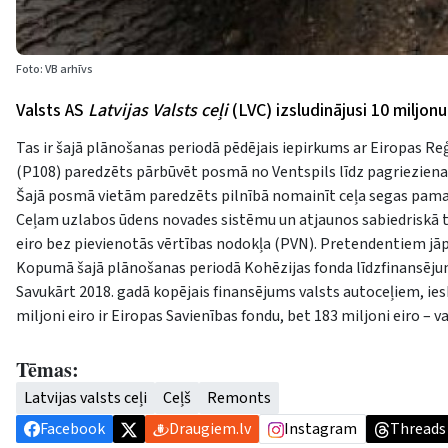
Foto: VB arhīvs
Valsts AS
Latvijas Valsts ceļi
(LVC) izsludinājusi 10 miljon
Tas ir šajā plānošanas periodā pēdējais iepirkums ar Eiropas Re
(P108) paredzēts pārbūvēt posmā no Ventspils līdz pagriezien
Šajā posmā vietām paredzēts pilnībā nomainīt ceļa segas pamata
Ceļam uzlabos ūdens novades sistēmu un atjaunos sabiedriskā 
eiro bez pievienotās vērtības nodokļa (PVN). Pretendentiem jāpi
Kopumā šajā plānošanas periodā Kohēzijas fonda līdzfinansējums 
Savukārt 2018. gadā kopējais finansējums valsts autoceļiem, ies
miljoni eiro ir Eiropas Savienības fondu, bet 183 miljoni eiro – 
Tēmas:
Latvijas valsts ceļi
Ceļš
Remonts
Facebook
Draugiem.lv
Instagram
Threads