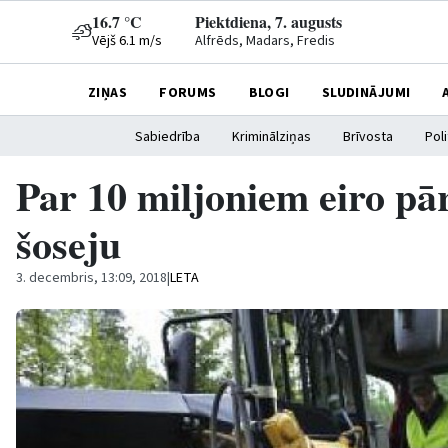
16.7 °C
Piektdiena, 7. augusts
Vējš 6.1 m/s
Alfrēds, Madars, Fredis
ZIŅAS
FORUMS
BLOGI
SLUDINĀJUMI
Sabiedrība
Kriminālziņas
Brīvosta
Poli
Par 10 miljoniem eiro pā
šoseju
3. decembris, 13:09, 2018
|
LETA