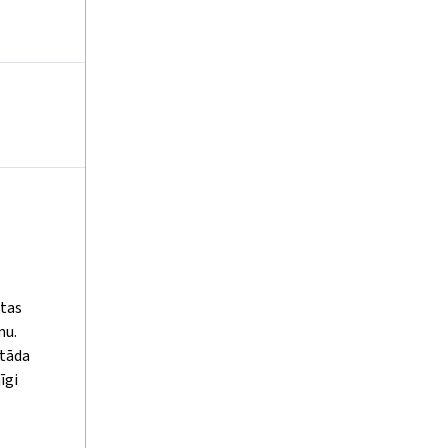
ktas
mu.
 tāda
īgi