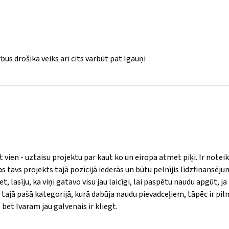
us drošika veiks arī cits varbūt pat Igauņi
 vien - uztaisu projektu par kaut ko un eiropa atmet piķi. Ir notei
 tavs projekts tajā pozīcijā iederās un būtu pelnījis līdzfinansēju
, lasīju, ka viņi gatavo visu jau laicīgi, lai paspētu naudu apgūt, ja
v tajā pašā kategorijā, kurā dabūja naudu pievadceļiem, tāpēc ir piln
bet Ivaram jau galvenais ir kliegt.