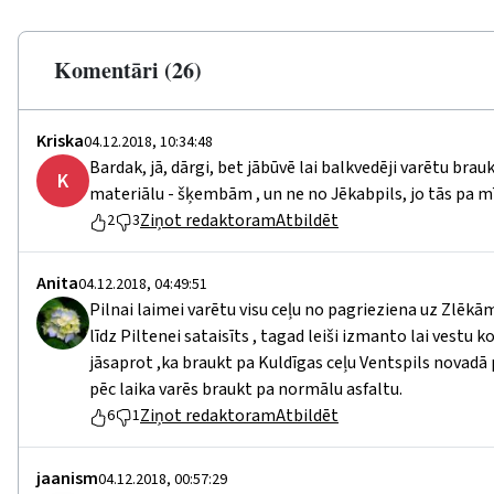
Komentāri (26)
Kriska
04.12.2018, 10:34:48
Bardak, jā, dārgi, bet jābūvē lai balkvedēji varētu brauk
K
materiālu - šķembām , un ne no Jēkabpils, jo tās pa 
Ziņot redaktoram
Atbildēt
2
3
Anita
04.12.2018, 04:49:51
Pilnai laimei varētu visu ceļu no pagrieziena uz Zlēkām 
līdz Piltenei sataisīts , tagad leiši izmanto lai vestu
jāsaprot ,ka braukt pa Kuldīgas ceļu Ventspils novadā
pēc laika varēs braukt pa normālu asfaltu.
Ziņot redaktoram
Atbildēt
6
1
jaanism
04.12.2018, 00:57:29