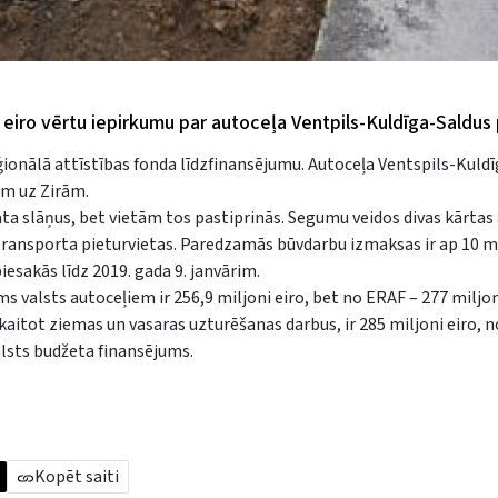
u eiro vērtu iepirkumu par autoceļa Ventpils-Kuldīga-Saldus 
ģionālā attīstības fonda līdzfinansējumu. Autoceļa Ventspils-Kuld
am uz Zirām.
 slāņus, bet vietām tos pastiprinās. Segumu veidos divas kārtas 
transporta pieturvietas. Paredzamās būvdarbu izmaksas ir ap 10 
esakās līdz 2019. gada 9. janvārim.
valsts autoceļiem ir 256,9 miljoni eiro, bet no ERAF – 277 miljoni
kaitot ziemas un vasaras uzturēšanas darbus, ir 285 miljoni eiro, 
valsts budžeta finansējums.
Kopēt saiti