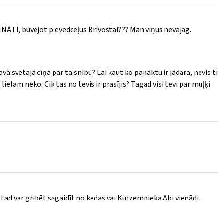
NĀTI, būvējot pievedceļus Brīvostai??? Man viņus nevajag.
vā svētajā cīņā par taisnību? Lai kaut ko panāktu ir jādara, nevis ti
 lielam neko. Cik tas no tevis ir prasījis? Tagad visi tevi par muļķi
tad var gribēt sagaidīt no kedas vai Kurzemnieka.Abi vienādi.