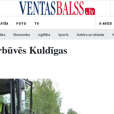
AFIŠA
FOTO
TV
E-AVĪZE
tika
Ekonomika
Izglītība
Sports
Kultūra un izklaide
rbūvēs Kuldīgas