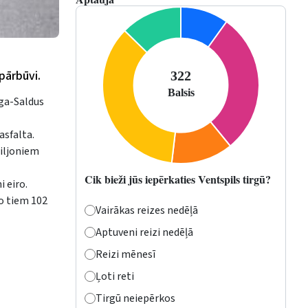
pārbūvi.
īga-Saldus
asfalta.
miljoniem
Cik bieži jūs iepērkaties Ventspils tirgū?
 eiro.
no tiem 102
Vairākas reizes nedēļā
Aptuveni reizi nedēļā
Reizi mēnesī
Ļoti reti
Tirgū neiepērkos