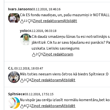
Ivars Jansons
03.12.2018, 18:46:16
Cik ES fondu naudiņas, un, pašu mazumiņi ir NOTRALLI
Ziņot redaktoram
Atbildēt
11
5
yolo
04.12.2018, 06:33:18
Cik daudz smadzeņu šūnas tu esi notrallinājis sa
jākritizē. Cik tu ar savu bļaušanu esi panācis? Pa
uzskata. Lielisks sasniegums
Ziņot redaktoram
2
5
C.L.
03.12.2018, 18:03:47
Mēs toties neesam viens četros kā biedrs Spītniece :D
Ziņot redaktoram
Atbildēt
3
8
Spītniece
03.12.2018, 17:51:15
Nu vispār jau cerēju izlasīt normālu komentāru,bet ko 
Ziņot redaktoram
Atbildēt
6
2