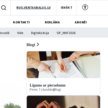
RUS.VENTASBALSS.LV
IENĀKT
KONTAKTI
REKLĀMA
ABONĒ!
Novadā
Vide
Digitalizācija
SIF_MAF2026
Blogi
Līgums ar pieradumu
Pirms 7 stundām
|
Blogi