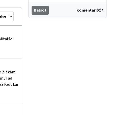
Balsot
Komentāri(0)
alitatīvu
 no Zlēkām
am . Tad
az kaut kur