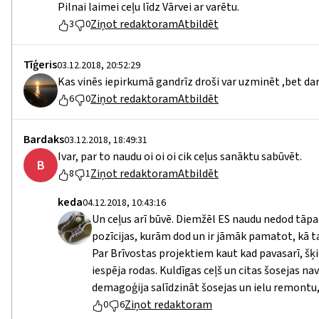
Pilnai laimei ceļu līdz Vārvei ar varētu.
Ziņot redaktoram
Atbildēt
3
0
Tīģeris
03.12.2018, 20:52:29
Kas vinēs iepirkumā gandrīz droši var uzminēt ,bet darb
Ziņot redaktoram
Atbildēt
6
0
Bardaks
03.12.2018, 18:49:31
Ivar, par to naudu oi oi oi cik ceļus sanāktu sabūvēt.
B
Ziņot redaktoram
Atbildēt
8
1
keda
04.12.2018, 10:43:16
Un ceļus arī būvē. Diemžēl ES naudu nedod tāpat
pozīcijas, kurām dod un ir jāmāk pamatot, kā tas
Par Brīvostas projektiem kaut kad pavasarī, šķiet
iespēja rodas. Kuldīgas ceļš un citas šosejas na
demagoģija salīdzināt šosejas un ielu remontu, 
Ziņot redaktoram
0
6