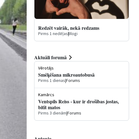
Redzēt vairāk, nekā redzams
Pirms 1 nedēļas
|
Blogi
Aktuāli forumā
Vērotājs
Smēķēšana mikroautobusā
Pirms 1 dienas
|
Forums
Kamārcs
Ventspils Reiss - kur ir drošības jostas,
bitīt matos
Pirms 3 dienām
|
Forums
Aptauja