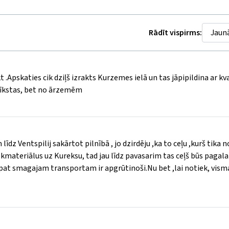
Rādīt vispirms:
t .Apskaties cik dziļš izrakts Kurzemes ielā un tas jāpipildina ar kv
mīkstas, bet no ārzemēm
līdz Ventspilij sakārtot pilnībā , jo dzirdēju ,ka to ceļu ,kurš tika
 kokmateriālus uz Kureksu, tad jau līdz pavasarim tas ceļš būs pagal
 pat smagajam transportam ir apgrūtinoši.Nu bet ,lai notiek, vism