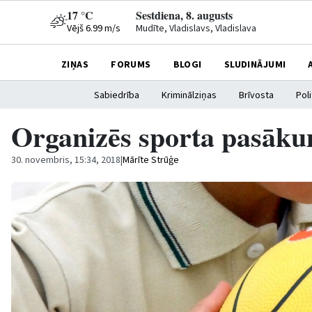
17 °C
Sestdiena, 8. augusts
Vējš 6.99 m/s
Mudīte, Vladislavs, Vladislava
ZIŅAS
FORUMS
BLOGI
SLUDINĀJUMI
Sabiedrība
Kriminālziņas
Brīvosta
Poli
Organizēs sporta pasāku
30. novembris, 15:34, 2018
|
Mārīte Strūģe