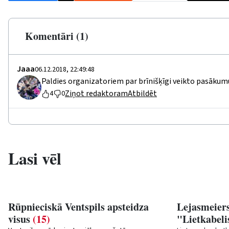
Komentāri (1)
Jaaa
06.12.2018, 22:49:48
Paldies organizatoriem par brīnišķīgi veikto pasākumu
Ziņot redaktoram
Atbildēt
4
0
Lasi vēl
Rūpnieciskā Ventspils apsteidza
Lejasmeiers
visus
(15)
"Lietkabel