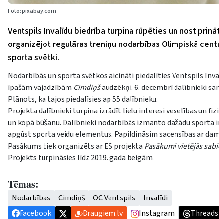
Foto: pixabay.com
Ventspils Invalīdu biedrība turpina rūpēties un nostiprin
organizējot regulāras treniņu nodarbības Olimpiskā cent
sporta svētki.
Nodarbībās un sporta svētkos aicināti piedalīties Ventspils Inv
īpašām vajadzībām
Cimdiņš
audzēkņi. 6. decembrī dalībnieki s
Plānots, ka tajos piedalīsies ap 55 dalībnieku.
Projekta dalībnieki turpina izrādīt lielu interesi veselības un f
un kopā būšanu. Dalībnieki nodarbībās izmanto dažādu sporta in
apgūst sporta veidu elementus. Papildināsim sacensības ar dam
Pasākums tiek organizēts ar ES projekta
Pasākumi vietējās sabi
Projekts turpināsies līdz 2019. gada beigām.
Tēmas:
Nodarbības
Cimdiņš
OC Ventspils
Invalīdi
Facebook
Draugiem.lv
Instagram
Threads