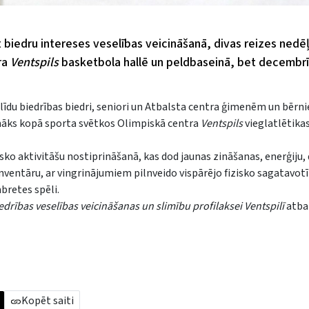
āt biedru intereses veselības veicināšanā, divas reizes nedē
ra
Ventspils
basketbola hallē un peldbaseinā, bet decembrī t
alīdu biedrības biedri, seniori un Atbalsta centra ģimenēm un bērn
anāks kopā sporta svētkos Olimpiskā centra
Ventspils
vieglatlētika
izisko aktivitāšu nostiprināšanā, kas dod jaunas zināšanas, enerģiju,
ventāru, ar vingrinājumiem pilnveido vispārējo fizisko sagatavotīb
bretes spēli.
edrības veselības veicināšanas un slimību profilaksei Ventspilī
atba
Kopēt saiti