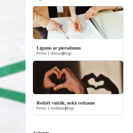
Līgums ar pieradumu
Pirms 1 dienas
|
Blogi
Redzēt vairāk, nekā redzams
Pirms 1 nedēļas
|
Blogi
Aptauja