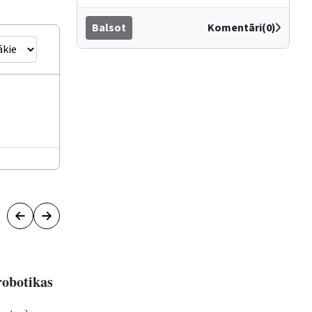
Balsot
Komentāri(0)
robotikas
Iedegs galveno Ziemassvētku egli
un svētku rotājumus
(1)