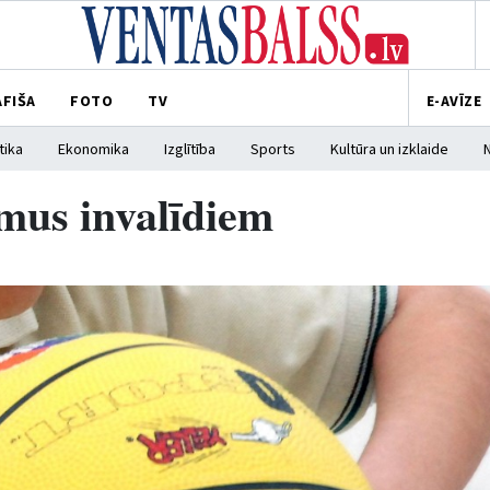
AFIŠA
FOTO
TV
E-AVĪZE
tika
Ekonomika
Izglītība
Sports
Kultūra un izklaide
mus invalīdiem