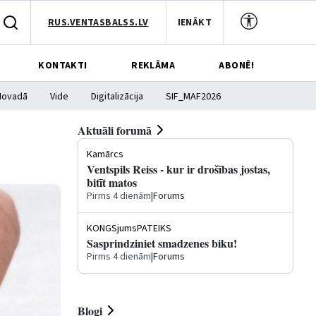
RUS.VENTASBALSS.LV
IENĀKT
KONTAKTI
REKLĀMA
ABONĒ!
Novadā
Vide
Digitalizācija
SIF_MAF2026
Aktuāli forumā
Kamārcs
Ventspils Reiss - kur ir drošības jostas,
bitīt matos
Pirms 4 dienām
|
Forums
KONGSjumsPATEIKS
Sasprindziniet smadzenes biku!
Pirms 4 dienām
|
Forums
Blogi