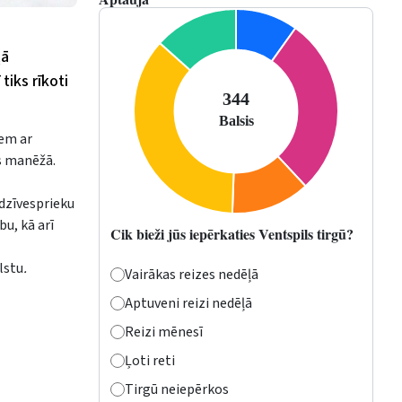
ļā
iks rīkoti
iem ar
s manēžā.
 dzīvesprieku
u, kā arī
Cik bieži jūs iepērkaties Ventspils tirgū?
lstu
.
Vairākas reizes nedēļā
Aptuveni reizi nedēļā
Reizi mēnesī
Ļoti reti
Tirgū neiepērkos