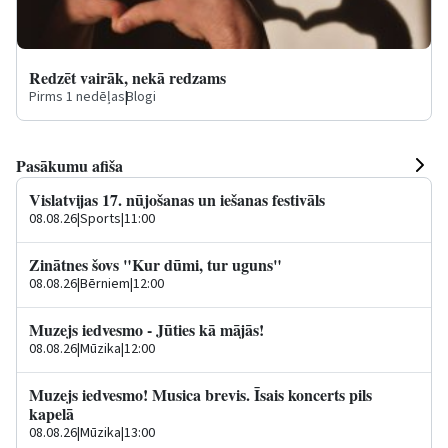
Redzēt vairāk, nekā redzams
Pirms 1 nedēļas
|
Blogi
Pasākumu afiša
Vislatvijas 17. nūjošanas un iešanas festivāls
08.08.26
|
Sports
|
11:00
Zinātnes šovs "Kur dūmi, tur uguns"
08.08.26
|
Bērniem
|
12:00
Muzejs iedvesmo - Jūties kā mājās!
08.08.26
|
Mūzika
|
12:00
Muzejs iedvesmo! Musica brevis. Īsais koncerts pils
kapelā
08.08.26
|
Mūzika
|
13:00