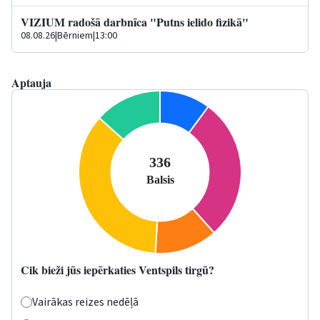
VIZIUM radošā darbnīca "Putns ielido fizikā"
08.08.26
|
Bērniem
|
13:00
Aptauja
Cik bieži jūs iepērkaties Ventspils tirgū?
Vairākas reizes nedēļā