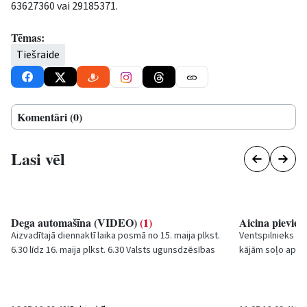
63627360 vai 29185371.
Tēmas:
Tiešraide
Komentāri (0)
Lasi vēl
Dega automašīna (VIDEO)
(1)
Aicina pievien
Aizvadītajā diennaktī laika posmā no 15. maija plkst.
Ventspilnieks Ra
6.30 līdz 16. maija plkst. 6.30 Valsts ugunsdzēsības
kājām soļo apkārt
un glābšanas dienesta (VUGD) Kurzemes...
Ventspilī un ikvi