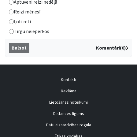
Aptuveni reizi nedēļā
Reizi mēnesī
Ļoti reti
Tirgū neiepērkos
Balsot
Komentāri(0)
Kontakti
Reklāma
Lietošanas noteikumi
Distances līgums
Datu aizsardzības regula
Ētikas kodekss