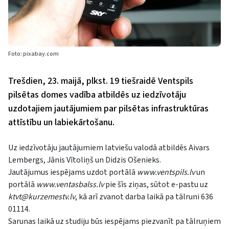
Foto: pixabay.com
Trešdien, 23. maijā, plkst. 19 tiešraidē Ventspils
pilsētas domes vadība atbildēs uz iedzīvotāju
uzdotajiem jautājumiem par pilsētas infrastruktūras
attīstību un labiekārtošanu.
Uz iedzīvotāju jautājumiem latviešu valodā atbildēs Aivars
Lembergs, Jānis Vītoliņš un Didzis Ošenieks.
Jautājumus iespējams uzdot portālā
www.ventspils.lv
un
portālā
www.ventasbalss.lv
pie šīs ziņas, sūtot e-pastu uz
ktvt@kurzemestv.lv
, kā arī zvanot darba laikā pa tālruni 636
01114.
Sarunas laikā uz studiju būs iespējams piezvanīt pa tālruņiem