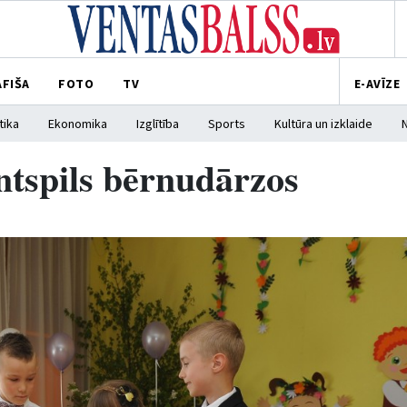
AFIŠA
FOTO
TV
E-AVĪZE
tika
Ekonomika
Izglītība
Sports
Kultūra un izklaide
ntspils bērnudārzos