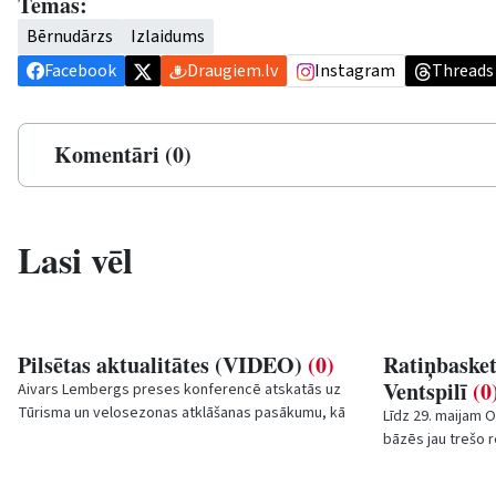
Tēmas:
Bērnudārzs
Izlaidums
Facebook
Draugiem.lv
Instagram
Threads
Komentāri (0)
Lasi vēl
Pilsētas aktualitātes (VIDEO)
(0)
Ratiņbasket
Ventspilī
(0
Aivars Lembergs preses konferencē atskatās uz
Tūrisma un velosezonas atklāšanas pasākumu, kā
Līdz 29. maijam O
arī to, ka maija beigās tiks atklāts veloceliņš...
bāzēs jau trešo r
ratiņbasketbola i