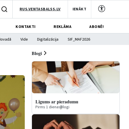
RUS.VENTASBALSS.LV
IENĀKT
KONTAKTI
REKLĀMA
ABONĒ!
Novadā
Vide
Digitalizācija
SIF_MAF2026
Blogi
Līgums ar pieradumu
Pirms 1 dienas
|
Blogi