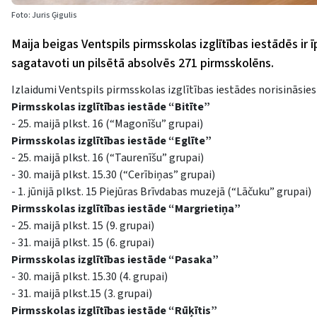
Foto: Juris Ģigulis
Maija beigas Ventspils pirmsskolas izglītības iestādēs i
sagatavoti un pilsētā absolvēs 271 pirmsskolēns.
Izlaidumi Ventspils pirmsskolas izglītības iestādes norisināsies
Pirmsskolas izglītības iestāde “Bitīte”
- 25. maijā plkst. 16 (“Magonīšu” grupai)
Pirmsskolas izglītības iestāde “Eglīte”
- 25. maijā plkst. 16 (“Taurenīšu” grupai)
- 30. maijā plkst. 15.30 (“Cerībiņas” grupai)
- 1. jūnijā plkst. 15 Piejūras Brīvdabas muzejā (“Lāčuku” grupai)
Pirmsskolas izglītības iestāde “Margrietiņa”
- 25. maijā plkst. 15 (9. grupai)
- 31. maijā plkst. 15 (6. grupai)
Pirmsskolas izglītības iestāde “Pasaka”
- 30. maijā plkst. 15.30 (4. grupai)
- 31. maijā plkst.15 (3. grupai)
Pirmsskolas izglītības iestāde “Rūķītis”