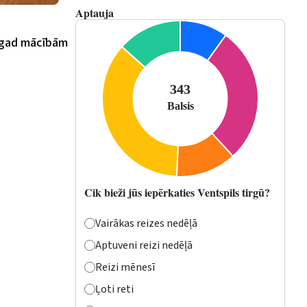
Aptauja
Šogad mācībām
Cik bieži jūs iepērkaties Ventspils tirgū?
Vairākas reizes nedēļā
Aptuveni reizi nedēļā
Reizi mēnesī
Ļoti reti