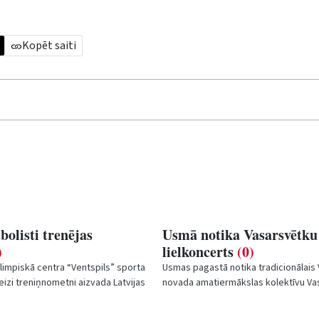
Kopēt saiti
bolisti trenējas
Usmā notika Vasarsvētku
)
lielkoncerts
(0)
limpiskā centra “Ventspils” sporta
Usmas pagastā notika tradicionālais 
eizi treniņnometni aizvada Latvijas
novada amatiermākslas kolektīvu Va
zlase Aigara Miklāva...
lielkoncerts. Pasākuma dalībnieki svi
no...