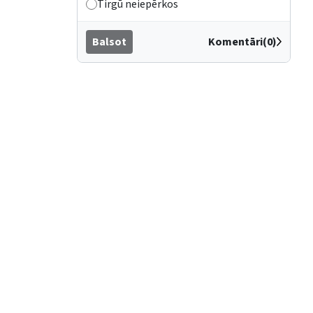
Tirgū neiepērkos
Balsot
Komentāri(0)