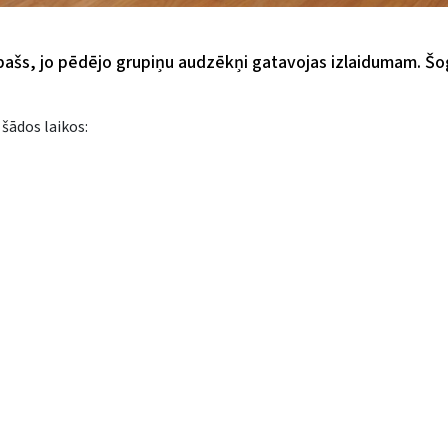
r īpašs, jo pēdējo grupiņu audzēkņi gatavojas izlaidumam. 
 šādos laikos: