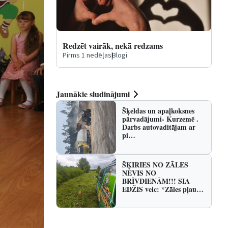
Redzēt vairāk, nekā redzams
Pirms 1 nedēļas
|
Blogi
Jaunākie sludinājumi
Šķeldas un apaļkoksnes
pārvadājumi- Kurzemē .
Darbs autovaditājam ar
pi…
ŠĶIRIES NO ZĀLES
NEVIS NO
BRĪVDIENĀM!!! SIA
EDŽIS veic: *Zāles pļau…