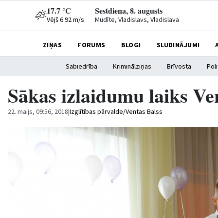
17.7 °C
Sestdiena, 8. augusts
Vējš 6.92 m/s
Mudīte, Vladislavs, Vladislava
ZIŅAS
FORUMS
BLOGI
SLUDINĀJUMI
Sabiedrība
Kriminālziņas
Brīvosta
Poli
Sākas izlaidumu laiks Ve
22. maijs, 09:56, 2018
|
Izglītības pārvalde/Ventas Balss