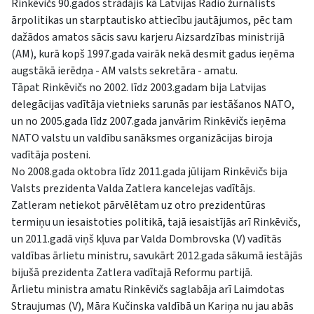
Rinkēvičs 90.gados strādājis kā Latvijas Radio žurnālists
ārpolitikas un starptautisko attiecību jautājumos, pēc tam
dažādos amatos sācis savu karjeru Aizsardzības ministrijā
(AM), kurā kopš 1997.gada vairāk nekā desmit gadus ieņēma
augstākā ierēdņa - AM valsts sekretāra - amatu.
Tāpat Rinkēvičs no 2002. līdz 2003.gadam bija Latvijas
delegācijas vadītāja vietnieks sarunās par iestāšanos NATO,
un no 2005.gada līdz 2007.gada janvārim Rinkēvičs ieņēma
NATO valstu un valdību sanāksmes organizācijas biroja
vadītāja posteni.
No 2008.gada oktobra līdz 2011.gada jūlijam Rinkēvičs bija
Valsts prezidenta Valda Zatlera kancelejas vadītājs.
Zatleram netiekot pārvēlētam uz otro prezidentūras
termiņu un iesaistoties politikā, tajā iesaistījās arī Rinkēvičs,
un 2011.gadā viņš kļuva par Valda Dombrovska (V) vadītās
valdības ārlietu ministru, savukārt 2012.gada sākumā iestājās
bijušā prezidenta Zatlera vadītajā Reformu partijā.
Ārlietu ministra amatu Rinkēvičs saglabāja arī Laimdotas
Straujumas (V), Māra Kučinska valdībā un Kariņa nu jau abās