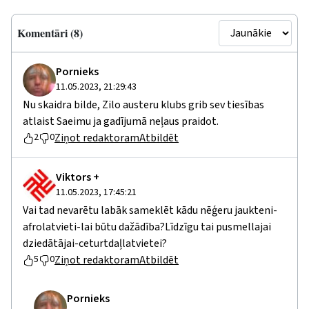
Komentāri (8)
Pornieks
11.05.2023, 21:29:43
Nu skaidra bilde, Zilo austeru klubs grib sev tiesības
atlaist Saeimu ja gadījumā neļaus praidot.
Ziņot redaktoram
Atbildēt
2
0
Viktors +
11.05.2023, 17:45:21
Vai tad nevarētu labāk sameklēt kādu nēģeru jaukteni-
afrolatvieti-lai būtu dažādība?Līdzīgu tai pusmellajai
dziedātājai-ceturtdaļlatvietei?
Ziņot redaktoram
Atbildēt
5
0
Pornieks