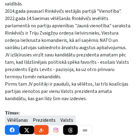
valdībās.
2014.gada pavasarī Rinkēvičs iestājās partijā "Vienotība".
2022.gada 14.Saeimas vēlēšanās Rinkēvičs ievēlēts
parlamentā no partiju apvienības "Jaunā vienotība" saraksta.
Rinkēvičs ir Triju Zvaigžņu ordeņa lielvirsnieks, Viestura
ordeņa lielkrusta komandieris, kā arī saņēmis NATO un
vairāku Latvijas sabiedroto ārvalstu augstus apbalvojumus.
JV izšķīrusies virzīt savu kandidātu prezidenta amatam pēc
tam, kad līdzšinējais politiskā spēka favorīts - esošais Valsts
prezidents Egils Levits - paziņoja, ka uz otro pilnvaru
termiņu tomēr nekandidēs.
Pirms tam JV politiķi ir pauduši, ka vēlētos, lai trīs koalīcijas
partijas vienotos par vienu Valsts prezidenta amata
kandidātu, kas gan līdz šim nav izdevies.
Tēmas:
Vēlēšanas
Prezidents
Valsts