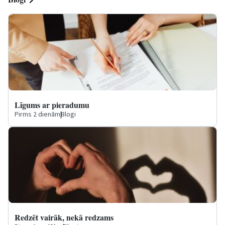
Līgums ar pieradumu
Pirms 2 dienām
|
Blogi
Redzēt vairāk, nekā redzams