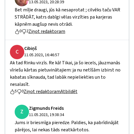
13.05.2023, 20:28:39
Bet mīļie draugi, jūs kā nesaprotat ; cilvēks taču VAR
STRĀDĀT, katrs dabīgi vēlas virzīties pa karjeras
kāpnēm augšup nevis otrādi.
Ziņot redaktoram
0
2
Cibiņš
C
11.05.2023, 16:46:57
Ak tad Rinku virzīs. Re kā! Tikai, ja šo iecels, jāuzmanās
vīriešu kārtas pietuvinātajiem: ja nu netīšām izbirst no
kabatas sīknauda, tad labāk nepieliekties un to
nesalasīt.
Ziņot redaktoram
Atbildēt
5
0
Zigmunds Freids
Z
11.05.2023, 19:38:34
Jums ir briesmīga pieredze. Paldies, ka pabrīdinājāt
pārējos, lai nekas tāds neatkārtotos.