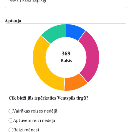
Pirms 1 nedēļas
|
Blogi
Aptauja
Cik bieži jūs iepērkaties Ventspils tirgū?
Vairākas reizes nedēļā
Aptuveni reizi nedēļā
Reizi mēnesī