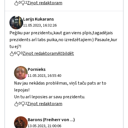
Ziņot redaktoram
0
2
Larijs Kukarans
11.05.2023, 16:32:26
Peģiku par prezidentu,kaut gan viens pīpis,tagadējais
prezidents arī labs puika,no izredzētajiem:) Pasaule,kur
tu ej?!
Ziņot redaktoram
Atbildēt
6
0
Pornieks
11.05.2023, 16:55:40
Nav jau nekādas problēmas, viņš taču pats ar to
lepojas!
Un tu arī leposies ar savu prezidentu.
Ziņot redaktoram
0
2
Barons (Freiherr von ...)
13.05.2023, 21:00:06