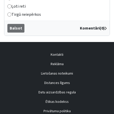
Ļoti reti
Tirgū neiepērkos
Balsot
Komentāri(0)
Kontakti
Reklāma
Lietošanas noteikumi
Distances līgums
Datu aizsardzības regula
Ētikas kodekss
Privātuma politika