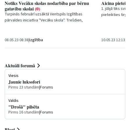
Notiks Vecāku skolas nodarbība par bērnu
Aicina pieteikt
gatavību skolai
(0)
1. jūlijā tiks svin
Turpinās februārī uzsāktā Ventspils Izglītības
pieteikties tirgo
pārvaldes iniciatīva ''Vecāku skola''. Trešdien,
ielas promenāde
17.maijā, plkst. 17:30 Ventspils Jaunrades namā...
08.05.23 08:38
|
Izglītība
10.05.23 12:13
|
Ku
Aktuāli forumā
Viesis
Jaunie luksofori
Pirms 23 stundām
|
Forums
Valdis
"Drošā" pilsēta
Pirms 16 stundām
|
Forums
Blogi