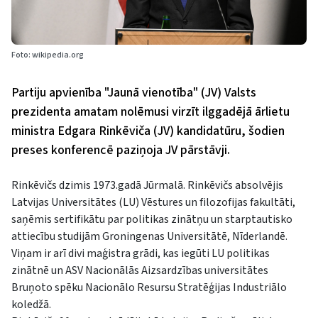
Foto: wikipedia.org
Partiju apvienība "Jaunā vienotība" (JV) Valsts
prezidenta amatam nolēmusi virzīt ilggadējā ārlietu
ministra Edgara Rinkēviča (JV) kandidatūru, šodien
preses konferencē paziņoja JV pārstāvji.
Rinkēvičs dzimis 1973.gadā Jūrmalā. Rinkēvičs absolvējis
Latvijas Universitātes (LU) Vēstures un filozofijas fakultāti,
saņēmis sertifikātu par politikas zinātņu un starptautisko
attiecību studijām Groningenas Universitātē, Nīderlandē.
Viņam ir arī divi maģistra grādi, kas iegūti LU politikas
zinātnē un ASV Nacionālās Aizsardzības universitātes
Bruņoto spēku Nacionālo Resursu Stratēģijas Industriālo
koledžā.