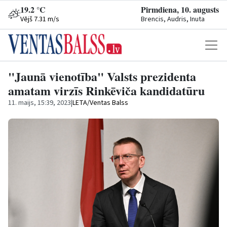
19.2 °C
Pirmdiena, 10. augusts
Vējš 7.31 m/s
Brencis, Audris, Inuta
"Jaunā vienotība" Valsts prezidenta
amatam virzīs Rinkēviča kandidatūru
11. maijs, 15:39, 2023
|
LETA/Ventas Balss