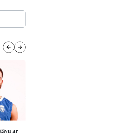
stāvu ar
''Ventspils Groove'' atgriežas ar