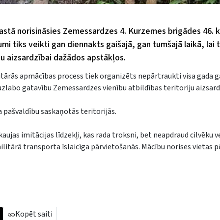
astā norisināsies Zemessardzes 4. Kurzemes brigādes 46. k
tiks veikti gan diennakts gaišajā, gan tumšajā laikā, lai 
ju aizsardzībai dažādos apstākļos.
tārās apmācības process tiek organizēts nepārtraukti visa gada 
uzlabo gatavību Zemessardzes vienību atbildības teritoriju aizsard
a pašvaldību saskaņotās teritorijās.
jas imitācijas līdzekļi, kas rada troksni, bet neapdraud cilvēku v
ilitārā transporta īslaicīga pārvietošanās. Mācību norises vietas
Kopēt saiti