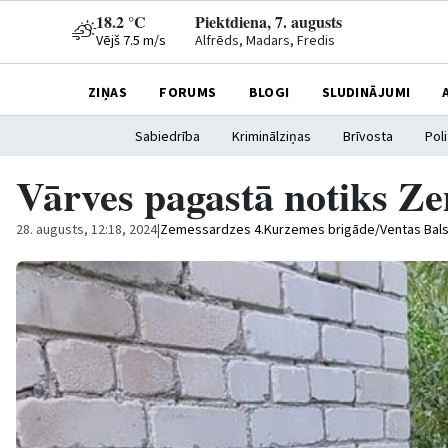
18.2 °C
Piektdiena, 7. augusts
Vējš 7.5 m/s
Alfrēds, Madars, Fredis
ZIŅAS
FORUMS
BLOGI
SLUDINĀJUMI
Sabiedrība
Kriminālziņas
Brīvosta
Poli
Vārves pagastā notiks Z
28. augusts, 12:18, 2024
|
Zemessardzes 4.Kurzemes brigāde/Ventas Bal