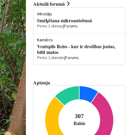
Aktuāli forumā
Vērotājs
Smēķēšana mikroautobusā
Pirms 1 dienas
|
Forums
Kamārcs
Ventspils Reiss - kur ir drošības jostas,
bitīt matos
Pirms 2 dienām
|
Forums
Aptauja