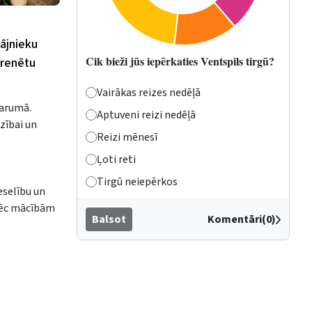
ājnieku
Cik bieži jūs iepērkaties Ventspils tirgū?
trenētu
Vairākas reizes nedēļā
garumā.
Aptuveni reizi nedēļā
zībai un
Reizi mēnesī
Ļoti reti
Tirgū neiepērkos
eselību un
 pēc mācībām
Balsot
Komentāri(0)