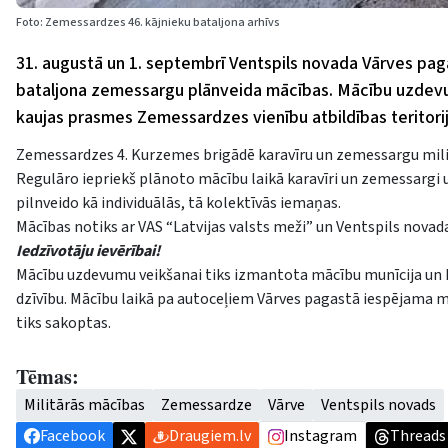
Foto: Zemessardzes 46. kājnieku bataljona arhīvs
31. augustā un 1. septembrī Ventspils novada Vārves pag
bataljona zemessargu plānveida mācības. Mācību uzdevumi 
kaujas prasmes Zemessardzes vienību atbildības teritori
Zemessardzes 4. Kurzemes brigādē karavīru un zemessargu mili
Regulāro iepriekš plānoto mācību laikā karavīri un zemessargi 
pilnveido kā individuālās, tā kolektīvās iemaņas.
Mācības notiks ar VAS “Latvijas valsts meži” un Ventspils novad
Iedzīvotāju ievērībai!
Mācību uzdevumu veikšanai tiks izmantota mācību munīcija un kau
dzīvību. Mācību laikā pa autoceļiem Vārves pagastā iespējama m
tiks sakoptas.
Tēmas:
Militārās mācības
Zemessardze
Vārve
Ventspils novads
Facebook
Draugiem.lv
Instagram
Threads