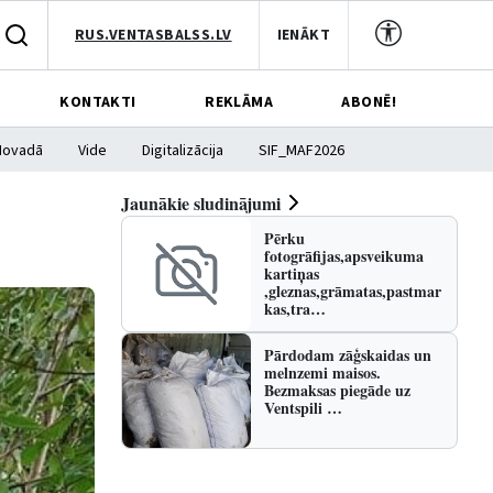
RUS.VENTASBALSS.LV
IENĀKT
KONTAKTI
REKLĀMA
ABONĒ!
Novadā
Vide
Digitalizācija
SIF_MAF2026
Jaunākie sludinājumi
Pērku
fotogrāfijas,apsveikuma
kartiņas
,gleznas,grāmatas,pastmar
kas,tra…
Pārdodam zāģskaidas un
melnzemi maisos.
Bezmaksas piegāde uz
Ventspili …