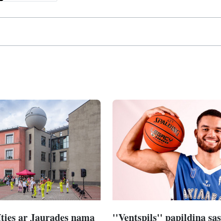
īties ar Jaurades nama
''Ventspils'' papildina sa