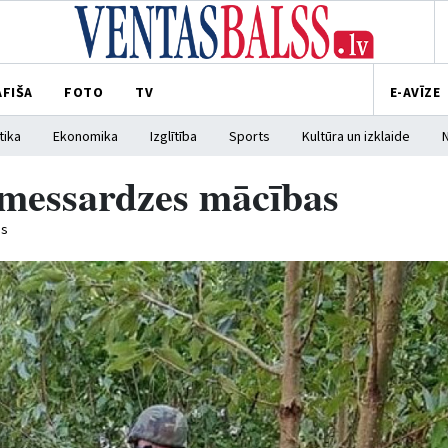
AFIŠA
FOTO
TV
E-AVĪZE
tika
Ekonomika
Izglītība
Sports
Kultūra un izklaide
emessardzes mācības
ss