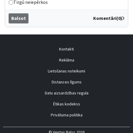
Tirgū neiepērkos
Balsot
Komentāri(0)
Kontakti
Reklāma
Lietošanas noteikumi
Distances līgums
Datu aizsardzības regula
Ētikas kodekss
Privātuma politika
© Ventas Balss 2026