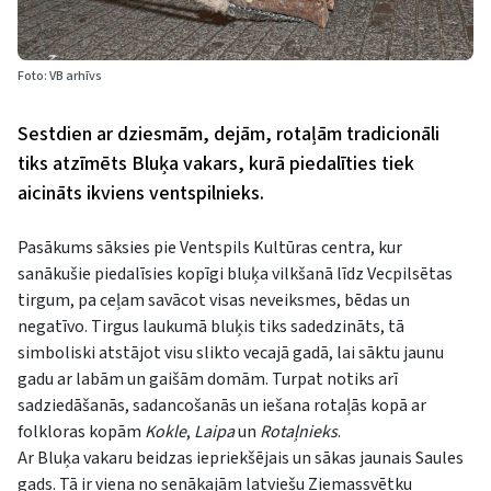
Foto: VB arhīvs
Sestdien ar dziesmām, dejām, rotaļām tradicionāli
tiks atzīmēts Bluķa vakars, kurā piedalīties tiek
aicināts ikviens ventspilnieks.
Pasākums sāksies pie Ventspils Kultūras centra, kur
sanākušie piedalīsies kopīgi bluķa vilkšanā līdz Vecpilsētas
tirgum, pa ceļam savācot visas neveiksmes, bēdas un
negatīvo. Tirgus laukumā bluķis tiks sadedzināts, tā
simboliski atstājot visu slikto vecajā gadā, lai sāktu jaunu
gadu ar labām un gaišām domām. Turpat notiks arī
sadziedāšanās, sadancošanās un iešana rotaļās kopā ar
folkloras kopām
Kokle
,
Laipa
un
Rotaļnieks
.
Ar Bluķa vakaru beidzas iepriekšējais un sākas jaunais Saules
gads. Tā ir viena no senākajām latviešu Ziemassvētku