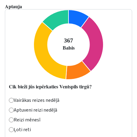
Aptauja
Cik bieži jūs iepērkaties Ventspils tirgū?
Vairākas reizes nedēļā
Aptuveni reizi nedēļā
Reizi mēnesī
Ļoti reti