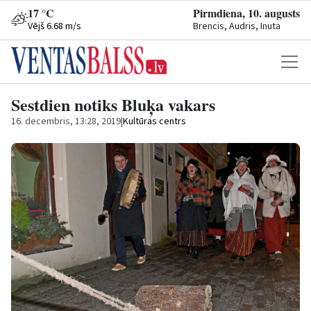
17 °C
Pirmdiena, 10. augusts
Vējš 6.68 m/s
Brencis, Audris, Inuta
Sestdien notiks Bluķa vakars
16. decembris, 13:28, 2019
|
Kultūras centrs