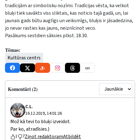
tradīcijām ar simbolisku nozīmi. Tradīcijas vēsta, ka velkot
bluķi tiek savākts viss sliktais, kas noticis tajā gadā, un, lai
jaunais gads būtu auglīgs un veiksmīgs, bluķis ir jāsadedzina,
jo nevar rasties kas jauns, neiznīcinot veco.
Pasākums sestdien sāksies plkst. 18.30.
Tēmas:
Kultūras centrs
Komentāri (2)
C.L.
16.12.2019, 14:01:26
Mož kā tevi to bluķi izveidot.
Par ko, atradīsies.)
Ziņot redaktoram
Atbildēt
1
7