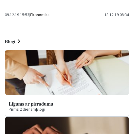
kondensācijas metodes pārklājuma...
Latvijas jaunatn
09.12.19 15:53
|
Ekonomika
18.12.19 08:34
|
Sp
Blogi
Līgums ar pieradumu
Pirms 2 dienām
|
Blogi