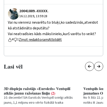
20041889.-XXXXX.
16.12.2019, 13:59:28
Vai nu vienreiz nevarētu to bluķi,ko sadedzinās,atveidot
kā atstādināto deputātu?
Vai neatradīsies kāds mākslinieks,kurš varētu to veikt?
Ziņot redaktoram
Atbildēt
4
1
Lasi vēl
3D displeju ražotājs «Eurolcds» Ventspilī
Ventspils šortt
atklās jaunu ražošanas līniju
(2)
jaunatnes Ol
10. decembrī SIA
Eurolcds
Ventspilī svinīgi atklās
No 9. līdz 22. ja
jauno, 1,1 miljonu eiro vērto fizikālā tvaika
notiks III Jauna