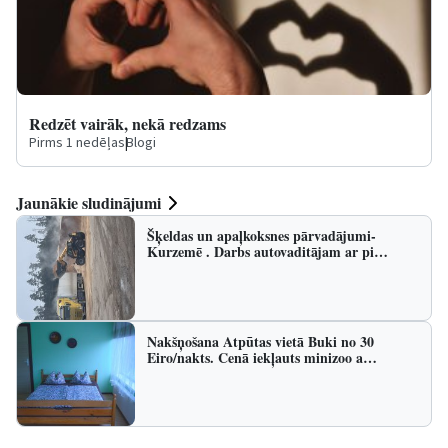
Redzēt vairāk, nekā redzams
Pirms 1 nedēļas
|
Blogi
Jaunākie sludinājumi
Šķeldas un apaļkoksnes pārvadājumi-
Kurzemē . Darbs autovaditājam ar pi…
Nakšņošana Atpūtas vietā Buki no 30
Eiro/nakts. Cenā iekļauts minizoo a…