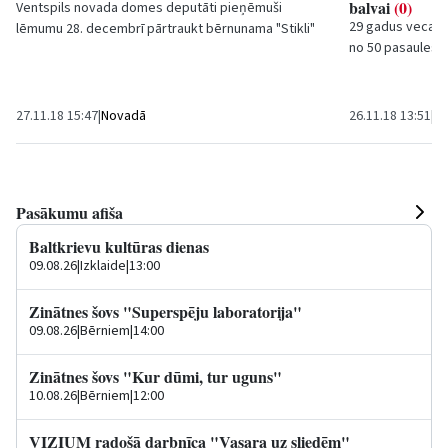
balvai
(0)
Ventspils novada domes deputāti pieņēmuši
29 gadus vecais 
lēmumu 28. decembrī pārtraukt bērnunama "Stikli"
no 50 pasaules s
darbību. Šogad audzēkņu skaits iestādē
prestižajai pasau
samazinājies,...
27.11.18 15:47
|
Novadā
26.11.18 13:51
|
Sp
Pasākumu afiša
Baltkrievu kultūras dienas
09.08.26
|
Izklaide
|
13:00
Zinātnes šovs "Superspēju laboratorija"
09.08.26
|
Bērniem
|
14:00
Zinātnes šovs "Kur dūmi, tur uguns"
10.08.26
|
Bērniem
|
12:00
VIZIUM radošā darbnīca "Vasara uz sliedēm"