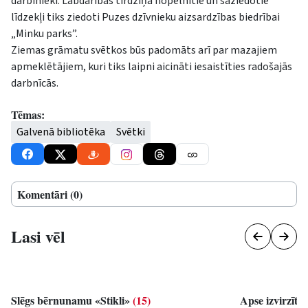
darbinieki. Labdarības tirdziņā nopelnītie un saziedotie
līdzekļi tiks ziedoti Puzes dzīvnieku aizsardzības biedrībai
„Minku parks”.
Ziemas grāmatu svētkos būs padomāts arī par mazajiem
apmeklētājiem, kuri tiks laipni aicināti iesaistīties radošajās
darbnīcās.
Tēmas:
Galvenā bibliotēka
Svētki
Komentāri (0)
Lasi vēl
Slēgs bērnunamu «Stikli»
(15)
Apse izvirzīts