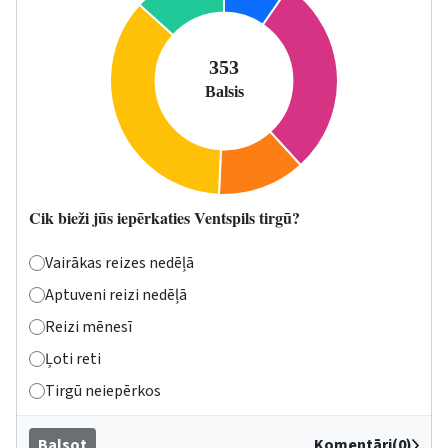
Cik bieži jūs iepērkaties Ventspils tirgū?
Vairākas reizes nedēļā
Aptuveni reizi nedēļā
Reizi mēnesī
Ļoti reti
Tirgū neiepērkos
Balsot
Komentāri(0)