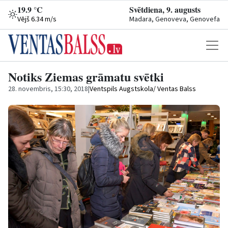
19.9 °C
Svētdiena, 9. augusts
Vējš 6.34 m/s
Madara, Genoveva, Genovefa
Notiks Ziemas grāmatu svētki
28. novembris, 15:30, 2018
|
Ventspils Augstskola/ Ventas Balss