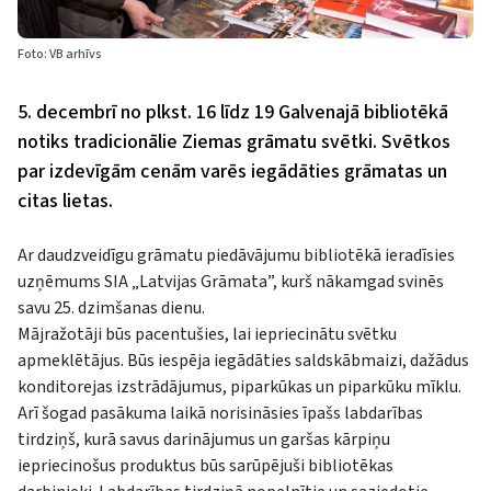
Foto: VB arhīvs
5. decembrī no plkst. 16 līdz 19 Galvenajā bibliotēkā
notiks tradicionālie Ziemas grāmatu svētki. Svētkos
par izdevīgām cenām varēs iegādāties grāmatas un
citas lietas.
Ar daudzveidīgu grāmatu piedāvājumu bibliotēkā ieradīsies
uzņēmums SIA „Latvijas Grāmata”, kurš nākamgad svinēs
savu 25. dzimšanas dienu.
Mājražotāji būs pacentušies, lai iepriecinātu svētku
apmeklētājus. Būs iespēja iegādāties saldskābmaizi, dažādus
konditorejas izstrādājumus, piparkūkas un piparkūku mīklu.
Arī šogad pasākuma laikā norisināsies īpašs labdarības
tirdziņš, kurā savus darinājumus un garšas kārpiņu
iepriecinošus produktus būs sarūpējuši bibliotēkas