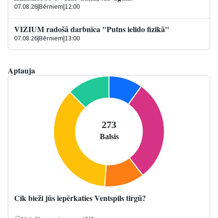
07.08.26
|
Bērniem
|
12:00
VIZIUM radošā darbnīca "Putns ielido fizikā"
07.08.26
|
Bērniem
|
13:00
Aptauja
Cik bieži jūs iepērkaties Ventspils tirgū?