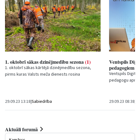
1. oktobrī sākas dzinējmedību sezona
(1)
Ventspils Digi
pedagogiem
(0
1. oktobrī sākas kārtējā dzinējmedību sezona,
Ventspils Digitāla
pirms kuras Valsts meža dienests rosina
pedagogu apmācī
medniekus atkārtot medību drošības prasības.
apmācību progra
Tāpat...
zināšanas...
29.09.23 13:18
|
Sabiedrība
29.09.23 08:38
|
Iz
Aktuāli forumā