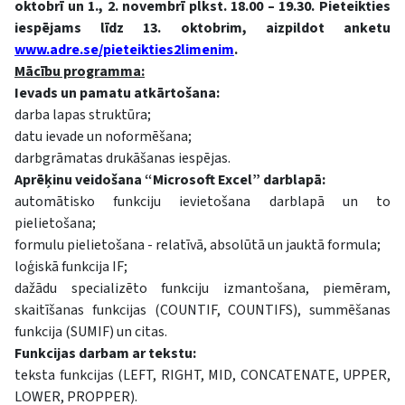
oktobrī un 1., 2. novembrī plkst. 18.00 – 19.30. Pieteikties
iespējams līdz 13. oktobrim, aizpildot anketu
www.adre.se/pieteikties2limenim
.
Mācību programma:
Ievads un pamatu atkārtošana:
darba lapas struktūra;
datu ievade un noformēšana;
darbgrāmatas drukāšanas iespējas.
Aprēķinu veidošana “Microsoft Excel” darblapā:
automātisko funkciju ievietošana darblapā un to
pielietošana;
formulu pielietošana - relatīvā, absolūtā un jauktā formula;
loģiskā funkcija IF;
dažādu specializēto funkciju izmantošana, piemēram,
skaitīšanas funkcijas (COUNTIF, COUNTIFS), summēšanas
funkcija (SUMIF) un citas.
Funkcijas darbam ar tekstu:
teksta funkcijas (LEFT, RIGHT, MID, CONCATENATE, UPPER,
LOWER, PROPPER).