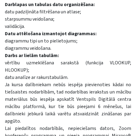
Darblapas un tabulas datu organizēšana:
datu padziļināta filtrēšana un atlase;
starpsummu veidošana;
validācija.
Datu attēlošana izmantojot diagrammas:
diagrammu tipi un to pielietojums;
diagrammu veidošana.
Darbs ar lielām tabulām:
vērtību uzmeklēšana sarakstā (funkcija VLOOKUP,
HLOOKUP);
datu analīze ar rakurstabulām.
Ja kursa dalībniekam nebūs iespēja pievienoties kādai no
tiešsaistes nodarbībām, tad nodarbības ierakstus un mācību
materiālus būs iespēja apskatīt Ventspils Digitālā centra
mācību platformā, kur tie būs pieejami 6 mēnešus, lai
dalībnieki jebkurā laikā varētu atsvaidzināt zināšanas par
apgūto.
Lai piedalītos nodarbībās, nepieciešams dators, Zoom
konferenču programma un pieeja programmai Microsoft