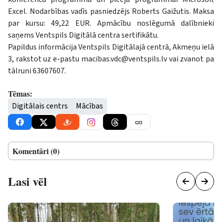
Excel. Nodarbības vadīs pasniedzējs Roberts Gaižutis. Maksa
par kursu: 49,22 EUR. Apmācību noslēgumā dalībnieki
saņems Ventspils Digitālā centra sertifikātu.
Papildus informācija Ventspils Digitālajā centrā, Akmeņu ielā
3, rakstot uz e-pastu
macibas.vdc@ventspils.lv
vai zvanot pa
tālruni 63607607.
Tēmas:
Digitālais centrs
Mācības
Komentāri (0)
Lasi vēl