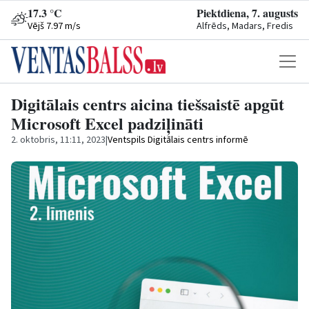
17.3 °C
Piektdiena, 7. augusts
Vējš 7.97 m/s
Alfrēds, Madars, Fredis
Digitālais centrs aicina tiešsaistē apgūt
Microsoft Excel padziļināti
2. oktobris, 11:11, 2023
|
Ventspils Digitālais centrs informē