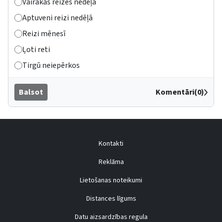
Vairākas reizes nedēļā
Aptuveni reizi nedēļā
Reizi mēnesī
Ļoti reti
Tirgū neiepērkos
Balsot
Komentāri(0)
Kontakti
Reklāma
Lietošanas noteikumi
Distances līgums
Datu aizsardzības regula