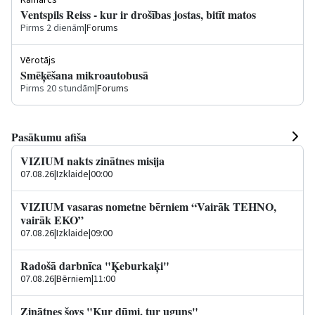
Kamārcs
Ventspils Reiss - kur ir drošības jostas, bitīt matos
Pirms 2 dienām
|
Forums
Vērotājs
Smēķēšana mikroautobusā
Pirms 20 stundām
|
Forums
Pasākumu afiša
VIZIUM nakts zinātnes misija
07.08.26
|
Izklaide
|
00:00
VIZIUM vasaras nometne bērniem “Vairāk TEHNO,
vairāk EKO”
07.08.26
|
Izklaide
|
09:00
Radošā darbnīca "Ķeburkaķi"
07.08.26
|
Bērniem
|
11:00
Zinātnes šovs "Kur dūmi, tur uguns"