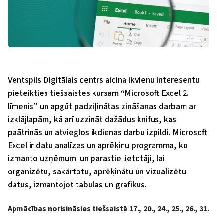
Ventspils Digitālais centrs aicina ikvienu interesentu
pieteikties tiešsaistes kursam “Microsoft Excel 2.
līmenis” un apgūt padziļinātas zināšanas darbam ar
izklājlapām, kā arī uzzināt dažādus knifus, kas
paātrinās un atvieglos ikdienas darbu izpildi. Microsoft
Excel ir datu analīzes un aprēķinu programma, ko
izmanto uzņēmumi un parastie lietotāji, lai
organizētu, sakārtotu, aprēķinātu un vizualizētu
datus, izmantojot tabulas un grafikus.
Apmācības norisināsies tiešsaistē 17., 20., 24., 25., 26., 31.