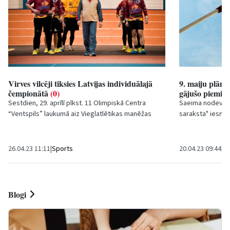
Virves vilcēji tiksies Latvijas individuālajā
9. maiju plāno
čempionātā
(0)
gājušo piemiņ
Sestdien, 29. aprīlī plkst. 11 Olimpiskā Centra
Saeima nodeva i
“Ventspils” laukumā aiz Vieglatlētikas manēžas
saraksta" iesnie
notiks Latvijas individuālais čempionāts virves...
cietušo un bojā 
26.04.23 11:11
|
Sports
20.04.23 09:44
|
Sa
Blogi