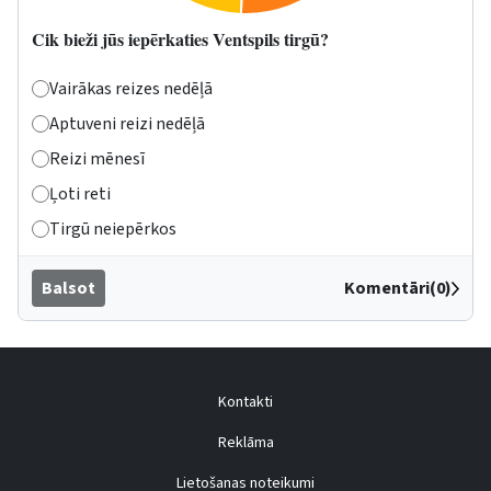
Cik bieži jūs iepērkaties Ventspils tirgū?
Vairākas reizes nedēļā
Aptuveni reizi nedēļā
Reizi mēnesī
Ļoti reti
Tirgū neiepērkos
Balsot
Komentāri(0)
Kontakti
Reklāma
Lietošanas noteikumi