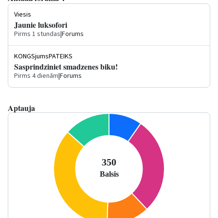
Viesis
Jaunie luksofori
Pirms 1 stundas
|
Forums
KONGSjumsPATEIKS
Sasprindziniet smadzenes biku!
Pirms 4 dienām
|
Forums
Aptauja