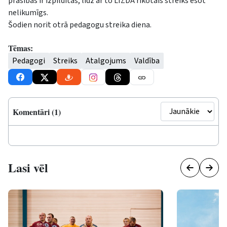
prasības ir izpildītas, līdz ar to LIZDA rīkotais streiks esot
nelikumīgs.
Šodien norit otrā pedagogu streika diena.
Tēmas:
Pedagogi
Streiks
Atalgojums
Valdība
Komentāri (1)
Lasi vēl