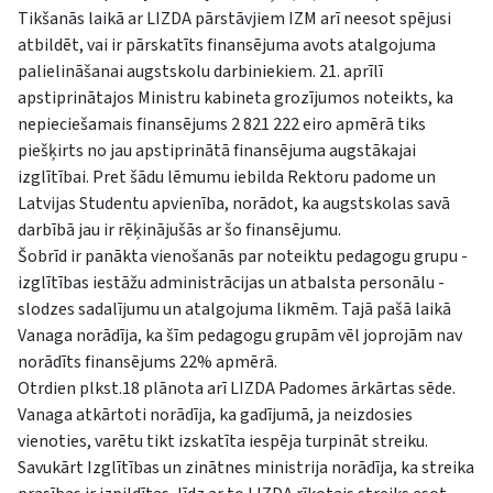
Tikšanās laikā ar LIZDA pārstāvjiem IZM arī neesot spējusi
atbildēt, vai ir pārskatīts finansējuma avots atalgojuma
palielināšanai augstskolu darbiniekiem. 21. aprīlī
apstiprinātajos Ministru kabineta grozījumos noteikts, ka
nepieciešamais finansējums 2 821 222 eiro apmērā tiks
piešķirts no jau apstiprinātā finansējuma augstākajai
izglītībai. Pret šādu lēmumu iebilda Rektoru padome un
Latvijas Studentu apvienība, norādot, ka augstskolas savā
darbībā jau ir rēķinājušās ar šo finansējumu.
Šobrīd ir panākta vienošanās par noteiktu pedagogu grupu -
izglītības iestāžu administrācijas un atbalsta personālu -
slodzes sadalījumu un atalgojuma likmēm. Tajā pašā laikā
Vanaga norādīja, ka šīm pedagogu grupām vēl joprojām nav
norādīts finansējums 22% apmērā.
Otrdien plkst.18 plānota arī LIZDA Padomes ārkārtas sēde.
Vanaga atkārtoti norādīja, ka gadījumā, ja neizdosies
vienoties, varētu tikt izskatīta iespēja turpināt streiku.
Savukārt Izglītības un zinātnes ministrija norādīja, ka streika