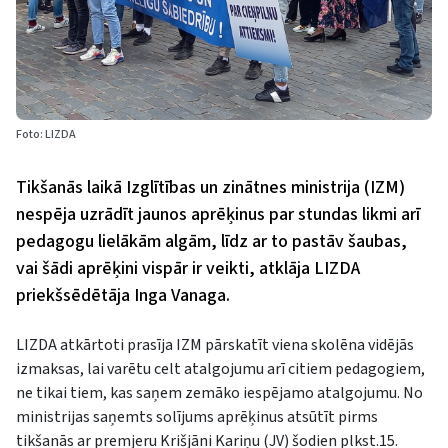
Foto: LIZDA
Tikšanās laikā Izglītības un zinātnes ministrija (IZM)
nespēja uzrādīt jaunos aprēķinus par stundas likmi arī
pedagogu lielākām algām, līdz ar to pastāv šaubas,
vai šādi aprēķini vispār ir veikti, atklāja LIZDA
priekšsēdētāja Inga Vanaga.
LIZDA atkārtoti prasīja IZM pārskatīt viena skolēna vidējās
izmaksas, lai varētu celt atalgojumu arī citiem pedagogiem,
ne tikai tiem, kas saņem zemāko iespējamo atalgojumu. No
ministrijas saņemts solījums aprēķinus atsūtīt pirms
tikšanās ar premjeru Krišjāni Kariņu (JV) šodien plkst.15.