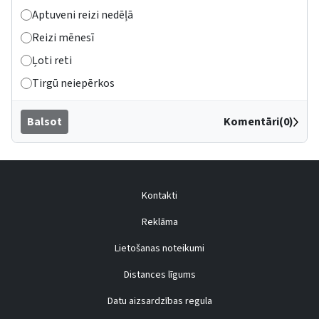
Aptuveni reizi nedēļā
Reizi mēnesī
Ļoti reti
Tirgū neiepērkos
Balsot
Komentāri(0)
Kontakti
Reklāma
Lietošanas noteikumi
Distances līgums
Datu aizsardzības regula