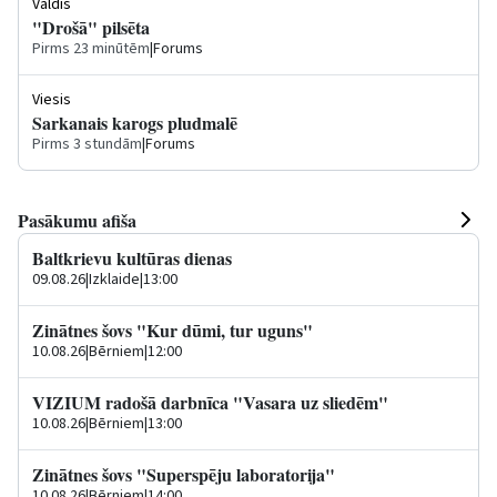
Valdis
"Drošā" pilsēta
Pirms 23 minūtēm
|
Forums
Viesis
Sarkanais karogs pludmalē
Pirms 3 stundām
|
Forums
Pasākumu afiša
Baltkrievu kultūras dienas
09.08.26
|
Izklaide
|
13:00
Zinātnes šovs "Kur dūmi, tur uguns"
10.08.26
|
Bērniem
|
12:00
VIZIUM radošā darbnīca "Vasara uz sliedēm"
10.08.26
|
Bērniem
|
13:00
Zinātnes šovs "Superspēju laboratorija"
10.08.26
|
Bērniem
|
14:00