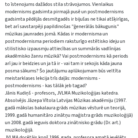
to īstenojums dažādos stila strāvojumos. Vienlaikus
modernisms gadsimta pirmajā pusē un postmodernisms
gadsimta pēdējās desmitgadēs ir bijušas ne tikai atšķirīgas,
bet arī savstarpēji papildinošas "ģenerālās bākugunis"
mūzikas jaunrades jomā. Kādas ir modernisma un
postmodernisma periodiem raksturīgo estētisko ideju un
stilistisko izpausmju attiecības un summārās vadlīnijas
akadēmisko žanru mūzikā? Vai postmodernisms kā periods
arī jau ir beidzies un ja tā ir - vai tam ir sekojis kāda jauna
posma sākums? Šo jautājumu aplūkojumam būs veltīta
meistarklases lekcija trīs daļās: modernisms -
postmodernisms - kas tālāk jeb tagad?
Jānis Kudiņš - profesors, JVLMA Muzikoloģijas katedra.
Absolvējis Jāzepa Vītola Latvijas Mūzikas akadēmiju (1997.
gadā mākslas bakalaura grāds mūzikas vēsturē un teorijā,
1999. gadā humanitāro zinātņu maģistra grāds muzikoloģijā)
un 2008. gadā ieguvis doktora zinātnisko grādu (Dr. art.)
muzikoloģijā.
JVLMA docētājs kopš 1996. gada, profesora amatā ievēlēts