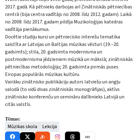
2017. gadā. Kā pētnieks darbojas arī Zinātniskās pētniecības
centrā (bija centra vadītājs no 2008. līdz 2012. gadam). Laikā
no 2008. līdz 2017. gadam pildīja Muzikoloģijas katedras
vadītāja pienākumus.
Docētie studiju kursi un pētniecisko interešu tematika
saistīta ar Latvijas un Baltijas mūzikas vēsturi (19.–20.
gadsimts); stila, 20. gadsimta modernisma un
postmodernisma jēdzieniem mūzikā un mākslā; zinātniskās
pētniecības metodoloģiju; 20. gadsimta pirmās puses
Eiropas populārās mūzikas kultūru.
Vairāku zinātnisko publikāciju autors latviešu un angļu
valodā (to vidū divas zinātniskās monogrāfijas), aktīvs
zinātnisko konferenču un semināru dalībnieks Latvijā un
citās valstīs.
Tēmas:
Mūzikas skola
Lekcija