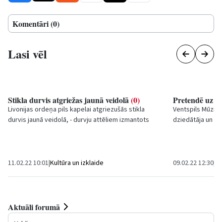
Komentāri (0)
Lasi vēl
Stikla durvis atgriežas jaunā veidolā
(0)
Pretendē uz Z
Livonijas ordeņa pils kapelai atgriezušās stikla
Ventspils Mūzik
durvis jaunā veidolā, - durvju attēliem izmantots
dziedātāja un dz
Ventspils koktēlnieku darbnīcas altāra un...
pateicoties pērn
11.02.22 10:01
|
Kultūra un izklaide
09.02.22 12:30
|
Ku
Aktuāli forumā