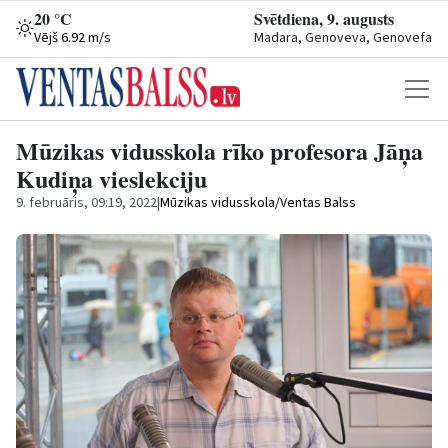
20 °C
Svētdiena, 9. augusts
Vējš 6.92 m/s
Madara, Genoveva, Genovefa
Mūzikas vidusskola rīko profesora Jāņa
Kudiņa vieslekciju
9. februāris, 09:19, 2022
|
Mūzikas vidusskola/Ventas Balss