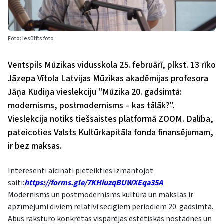
Foto: Iesūtīts foto
Ventspils Mūzikas vidusskola 25. februārī, plkst. 13 rīko
Jāzepa Vītola Latvijas Mūzikas akadēmijas profesora
Jāņa Kudiņa vieslekciju ''Mūzika 20. gadsimtā:
modernisms, postmodernisms – kas tālāk?''.
Vieslekcija notiks tiešsaistes platformā ZOOM. Dalība,
pateicoties Valsts Kultūrkapitāla fonda finansējumam,
ir bez maksas.
Interesenti aicināti pieteikties izmantojot
saiti:
https://forms.gle/7KHiuzqBUWXEqa35A
Modernisms un postmodernisms kultūrā un mākslās ir
apzīmējumi diviem relatīvi secīgiem periodiem 20. gadsimtā.
Abus raksturo konkrētas vispārējas estētiskās nostādnes un