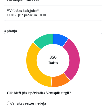
"Valodas kafejnīca”
11.08.26
|
Citi pasākumi
|
10:30
Aptauja
Cik bieži jūs iepērkaties Ventspils tirgū?
Vairākas reizes nedēļā