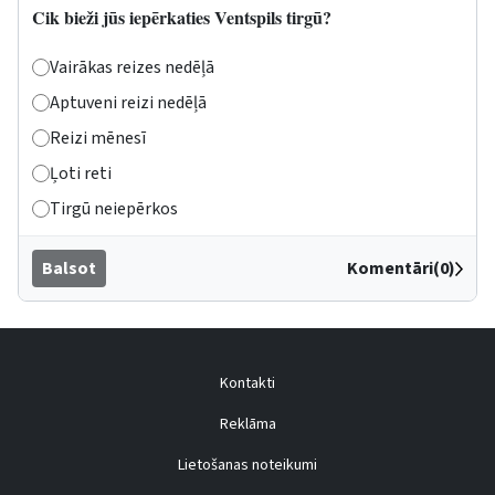
Cik bieži jūs iepērkaties Ventspils tirgū?
Vairākas reizes nedēļā
Aptuveni reizi nedēļā
Reizi mēnesī
Ļoti reti
Tirgū neiepērkos
Balsot
Komentāri(0)
Kontakti
Reklāma
Lietošanas noteikumi