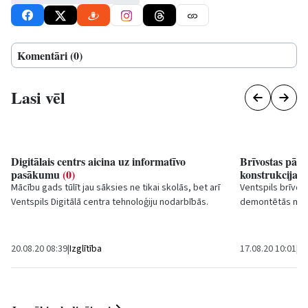
Komentāri (0)
Lasi vēl
Digitālais centrs aicina uz informatīvo
Brīvostas pārv
pasākumu
(0)
konstrukcijas
Mācību gads tūlīt jau sāksies ne tikai skolās, bet arī
Ventspils brīvos
Ventspils Digitālā centra tehnoloģiju nodarbībās.
demontētās metā
Kopumā skolēniem būs iespēja...
kā arī vara un al
20.08.20 08:39
|
Izglītība
17.08.20 10:01
|
Br