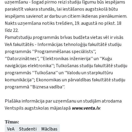
uzņemšanu - šogad pirmo reizi studiju līgumu būs iespējams
parakstīt vakara stundās, lai iestāšanos augstskolā būtu
iespējams savienot ar darbu un citiem ikdienas pienākumiem.
Nakts uzņemšana notiks trešdien, 19. augustā no plkst. 18
līdz 22.
Pamatstudiju programmās brīvas budžeta vietas vēl ir visās
VeA fakultātēs - Informācijas tehnoloģiju fakultātē studiju
programmās ''Programmēšanas speciālists'',
''Datorzinātnes'', ''Elektronikas inženierija'' un ''Kuģu
navigācijas elektronika''; Tulkošanas studiju fakultātē studiju
programmās ''Tulkošana'' un ''Valodu un starpkultūru
komunikācija''; Ekonomikas un pārvaldības fakultātē studiju
programmā ''Biznesa vadība''.
Plašāka informācija par uzņemšanu un studijām atrodama
Ventspils augstskolas mājaslapā
www.venta.lv
.
Tēmas:
VeA
Studenti
Mācības