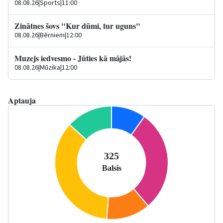
08.08.26
|
Sports
|
11:00
Zinātnes šovs "Kur dūmi, tur uguns"
08.08.26
|
Bērniem
|
12:00
Muzejs iedvesmo - Jūties kā mājās!
08.08.26
|
Mūzika
|
12:00
Aptauja