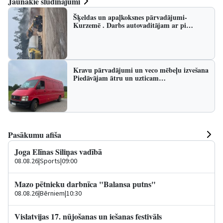
Jaunākie sludinājumi
Šķeldas un apaļkoksnes pārvadājumi-
Kurzemē . Darbs autovaditājam ar pi…
Kravu pārvadājumi un veco mēbeļu izvešana
Piedāvājam ātru un uzticam…
Pasākumu afiša
Joga Elīnas Siliņas vadībā
08.08.26
|
Sports
|
09:00
Mazo pētnieku darbnīca "Balansa putns"
08.08.26
|
Bērniem
|
10:30
Vislatvijas 17. nūjošanas un iešanas festivāls