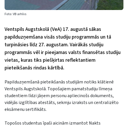
Foto: VB arhīvs
Ventspils Augstskolā (VeA) 17. augustā sākas
papilduzņemšana visās studiju programmās un tā
turpināsies līdz 27. augustam. Vairākās studiju
programmās vēl ir pieejamas valsts finansētas studiju
vietas, kuras tiks piešķirtas reflektantiem
pieteikšanās rindas kārtībā.
Papilduzņemšanā pieteikšanās studijām notiks klātienē
Ventspils Augstskolā. Topošajiem pamatstudiju līmeņa
studentiem līdzi jāņem personu apliecinošs dokuments,
vidējās izglītības atestāts, sekmju izraksts un centralizēto
eksāmenu sertifikāts.
Topošos studentus īpaši aicinām izmantot Nakts