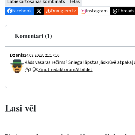
Labiekārtošanas kombināts
Ielas
Facebook
Draugiem.lv
Instagram
Threads
Komentāri (1)
Dzenis
24.03.2023, 21:17:16
Kāds vasaras režīms? Sniega lāpstas jāskrūvē atpakaļ 
Ziņot redaktoram
Atbildēt
2
0
Lasi vēl