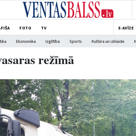
AFIŠA
FOTO
TV
E-AVĪZE
tika
Ekonomika
Izglītība
Sports
Kultūra un izklaide
vasaras režīmā