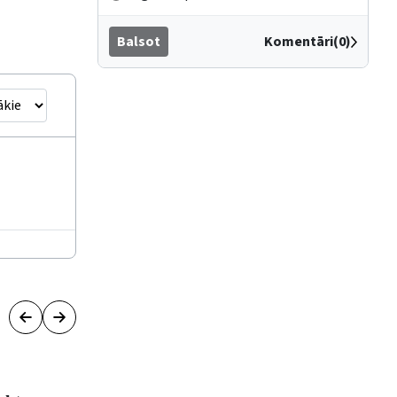
Balsot
Komentāri(0)