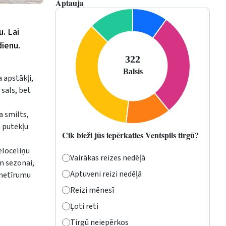
Aptauja
u. Lai
dienu.
 apstākļi,
 sals, bet
a smilts,
t putekļu
Cik bieži jūs iepērkaties Ventspils tirgū?
eloceliņu
Vairākas reizes nedēļā
n sezonai,
Aptuveni reizi nedēļā
, netīrumu
Reizi mēnesī
Ļoti reti
Tirgū neiepērkos