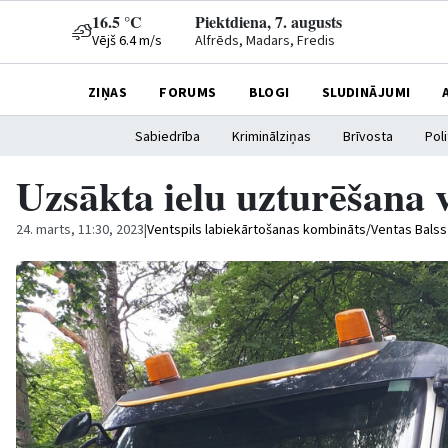
16.5 °C
Piektdiena, 7. augusts
Vējš 6.4 m/s
Alfrēds, Madars, Fredis
ZIŅAS
FORUMS
BLOGI
SLUDINĀJUMI
Sabiedrība
Kriminālziņas
Brīvosta
Poli
Uzsākta ielu uzturēšana 
24. marts, 11:30, 2023
|
Ventspils labiekārtošanas kombināts/Ventas Balss