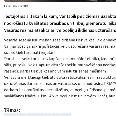
Foto: Iesūtīts foto
Iestājoties siltākam laikam, Ventspilī pēc ziemas uzsākta
nodrošinātu kvalitātes prasības un tīrību, piemērotu laik
Vasaras režīmā atsākta arī veloceliņu ikdienas uzturēšan
Vasaras sezonā ielu mehanizēta tīrīšana tiek veikta, ja diennakts
t.i., nav spēcīgi nokrišņi. Īslaicīgi ielu uzturēšana vasaras režīm
šobrīd tiek turpināti regulāri.
Darbi tiek veikti ar ielu uzkopšanas komunālo tehniku, kas aprī
sāls, putekļu, koku lapu un citu sīku netīrumu savākšanu neatkar
rašanos. Darbs tiek veikts ar divām ielu tīrīšanas mašīnām.
Ventspilī mērķtiecīgi tiek attīstīta velosatiksmes infrastruktūr
uzturēšanas darbus ziemas un vasaras sezonā nodrošina PSIA “V
darbam tiek norīkotas specializētas, veloceliņu tīrīšanai piemēr
savākšanas iekārtu u.tml. Ap veloceliņiem un ietvēm vietās, kur 
Tēmas: