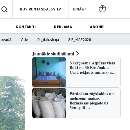
RUS.VENTASBALSS.LV
IENĀKT
KONTAKTI
REKLĀMA
ABONĒ!
Novadā
Vide
Digitalizācija
SIF_MAF2026
Jaunākie sludinājumi
Nakšņošana Atpūtas vietā
Buki no 30 Eiro/nakts.
Cenā iekļauts minizoo a…
Pārdodam zāģskaidas un
melnzemi maisos.
Bezmaksas piegāde uz
Ventspili …