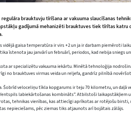
 regulāra brauktuvju tīrīšana ar vakuuma slaucīšanas tehnik
apstākļu gadījumā mehanizēti brauktuves tiek tīrītas katru 
a.
 vidējā gaisa temperatūra ir virs +2 un ja ir darbam piemēroti laika
ā tika īstenota jau janvārī un februārī, periodos, kad nebija sniegs un
kota ar specializētu vakuuma iekārtu. Minētā tehnoloģija nodrošin
īgi no brauktuves virmas veida un reljefa, gandrīz pilnībā novēršo
a. Šobrīd veloceliņu tīkla kopgarums ir teju 70 kilometru, un daļā v
entspils labiekārtošanas kombināts”. Atbilstoši laikapstākļiem u
otas, tehnikas vienības, kas attiecīgi aprīkotas ar rotējošu birsti
tas nepieciešams, pēc ziemas tiks atjaunots arī bojātais zālājs.