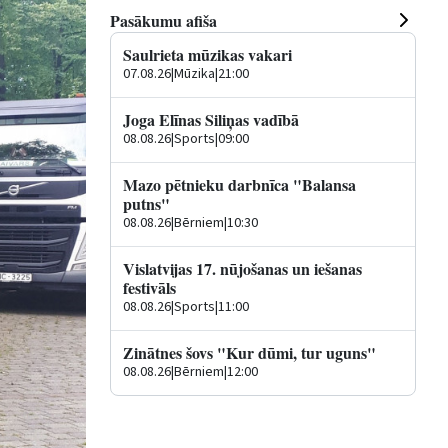
Pasākumu afiša
Saulrieta mūzikas vakari
07.08.26
|
Mūzika
|
21:00
Joga Elīnas Siliņas vadībā
08.08.26
|
Sports
|
09:00
Mazo pētnieku darbnīca "Balansa
putns"
08.08.26
|
Bērniem
|
10:30
Vislatvijas 17. nūjošanas un iešanas
festivāls
08.08.26
|
Sports
|
11:00
Zinātnes šovs "Kur dūmi, tur uguns"
08.08.26
|
Bērniem
|
12:00