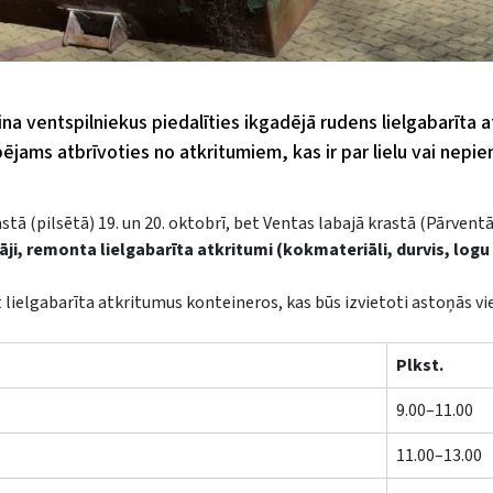
ina ventspilniekus piedalīties ikgadējā rudens lielgabarīta 
spējams atbrīvoties no atkritumiem, kas ir par lielu vai nepi
astā (pilsētā) 19. un 20. oktobrī, bet Ventas labajā krastā (Pārventā
ji, remonta lielgabarīta atkritumi (kokmateriāli, durvis, logu
 lielgabarīta atkritumus konteineros, kas būs izvietoti astoņās vi
Plkst.
9.00–11.00
11.00–13.00