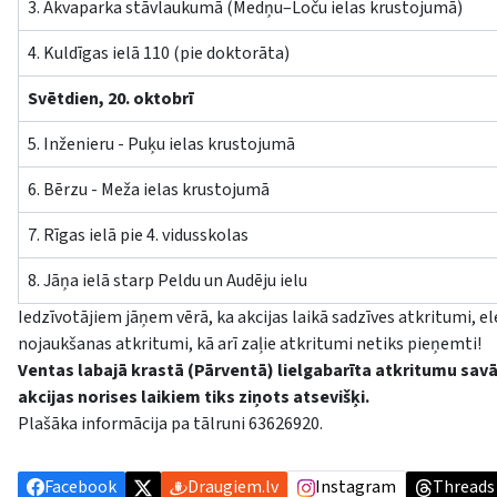
3. Akvaparka stāvlaukumā (Medņu–Loču ielas krustojumā)
4. Kuldīgas ielā 110 (pie doktorāta)
Svētdien, 20. oktobrī
5. Inženieru - Puķu ielas krustojumā
6. Bērzu - Meža ielas krustojumā
7. Rīgas ielā pie 4. vidusskolas
8. Jāņa ielā starp Peldu un Audēju ielu
Iedzīvotājiem jāņem vērā, ka akcijas laikā sadzīves atkritumi, e
nojaukšanas atkritumi, kā arī zaļie atkritumi netiks pieņemti!
Ventas labajā krastā (Pārventā) lielgabarīta atkritumu sav
akcijas norises laikiem tiks ziņots atsevišķi.
Plašāka informācija pa tālruni 63626920.
Facebook
Draugiem.lv
Instagram
Threads