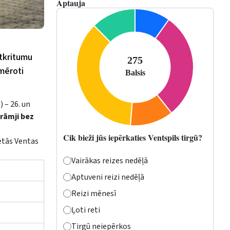
Aptauja
atkritumu
emēroti
) – 26. un
 rāmji bez
Cik bieži jūs iepērkaties Ventspils tirgū?
etās Ventas
Vairākas reizes nedēļā
Aptuveni reizi nedēļā
Reizi mēnesī
Ļoti reti
Tirgū neiepērkos