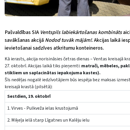
Pašvaldības SIA
Ventspils labiekārtošanas kombināts
aic
savākšanas akcijā
Nodod tuvāk mājām!
. Akcijas laikā ie
ievietošanai sadzīves atkritumu konteineros.
Kā ierasts, akcija norisināsies četras dienas – Ventas kreisajā kr
27. oktobrī. Akcijas laikā tiks pieņemti:
matrači, mēbeles, paklā
stikliem un saplacinātas iepakojuma kastes).
Šīs nedēļas nogalē iedzīvotājiem būs iespēja bez maksas izmest
kreisajā krastā (pilsētā):
Sestdien, 19. oktobrī
1. Virves - Pulkveža ielas krustojumā
2. Miķeļa ielā starp Līgatnes un Kalēju ielu