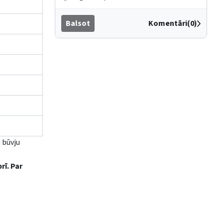
Balsot
Komentāri(0)
 būvju
rī. Par