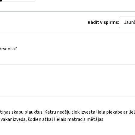
Rādīt vispirms:
Pārventā?
atiņas skapu plauktus. Katru nedēļu tiek izvesta liela piekabe ar lie
 vakar izveda, šodien atkal lielais matracis mētājas