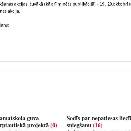
anas akcijas, tuvākā (kā arī minēts publikācijā) – 19., 20.oktobrī 
nas akcija.
šanu:
pamatskola guva
Sodīs par nepatiesas liecī
arptautiskā projektā
(0)
sniegšanu
(16)