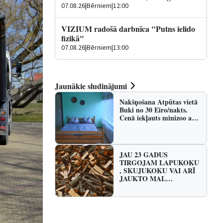
07.08.26
|
Bērniem
|
12:00
VIZIUM radošā darbnīca "Putns ielido
fizikā"
07.08.26
|
Bērniem
|
13:00
Jaunākie sludinājumi
Nakšņošana Atpūtas vietā
Buki no 30 Eiro/nakts.
Cenā iekļauts minizoo a…
JAU 23 GADUS
TIRGOJAM LAPUKOKU
, SKUJUKOKU VAI ARĪ
JAUKTO MAL…