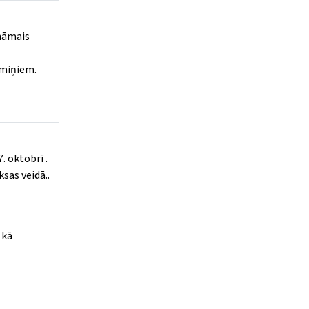
ināmais
imiņiem.
. oktobrī .
sas veidā..
 kā