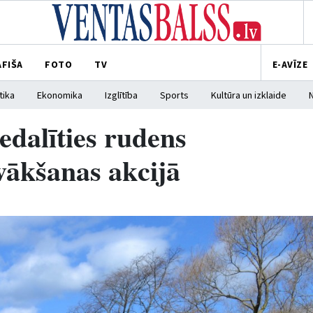
AFIŠA
FOTO
TV
E-AVĪZE
tika
Ekonomika
Izglītība
Sports
Kultūra un izklaide
iedalīties rudens
vākšanas akcijā