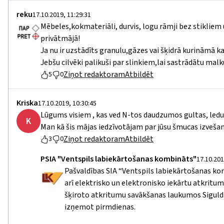
reku
17.10.2019, 11:29:31
Mēbeles,kokmateriāli, durvis, logu rāmji bez stikliem
privātmājā!
Ja nu ir uzstādīts granulu,gāzes vai šķidrā kurināmā 
Jebšu cilvēki palikuši par slinkiem,lai sastrādātu ma
Ziņot redaktoram
Atbildēt
5
0
Kriska
17.10.2019, 10:30:45
Lūgums visiem , kas ved N-tos daudzumos gultas, leduss
K
Man kā šis mājas iedzīvotājam par jūsu šmucas izveš
Ziņot redaktoram
Atbildēt
3
0
PSIA "Ventspils labiekārtošanas kombināts"
17.10.201
Pašvaldības SIA “Ventspils labiekārtošanas ko
arī elektrisko un elektronisko iekārtu atkritumu
šķiroto atkritumu savākšanas laukumos Siguldas 
izņemot pirmdienas.