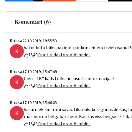
Komentāri (6)
Kriska
22.10.2019, 19:55:53
Vai nebūtu laiks paziņot par konteineru izvietošanu 
K
Ziņot redaktoram
Atbildēt
1
0
Kriska
17.10.2019, 15:47:49
Cien. "LK" kāds tolks no jūsu šis informācijas?
K
Ziņot redaktoram
Atbildēt
4
0
Kriska
17.10.2019, 15:46:03
Vasarnieki un romi savāc tikai sīkakos-grīdas dēīšus, l
K
maisiem un lielgabarītiem. Kad tas viss beigsies? Tilai
Ziņot redaktoram
Atbildēt
1
0