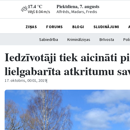
17.4 °C
Piektdiena, 7. augusts
Vējš 8.04 m/s
Alfrēds, Madars, Fredis
ZIŅAS
FORUMS
BLOGI
SLUDINĀJUMI
Sabiedrība
Kriminālziņas
Brīvosta
Poli
Iedzīvotāji tiek aicināti p
lielgabarīta atkritumu sa
17. oktobris, 00:01, 2019
|