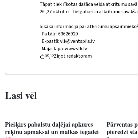
Tāpat tiek rīkotas dažāda veida atkritumu savākš
26.,27.oktobrī – lielgabarīta atkritumu savākša
Sīkāka informācija par atkritumu apsaimnieko
· Pa tālr.: 63626920
· E-pastā:
vlk@ventspils.lv
· Mājaslapā: www.vlk.lv
Ziņot redaktoram
0
2
Lasi vēl
Piešķirs pabalstu daļējai apkures
Pārventas 
rēķinu apmaksai un malkas iegādei
pieredzi st