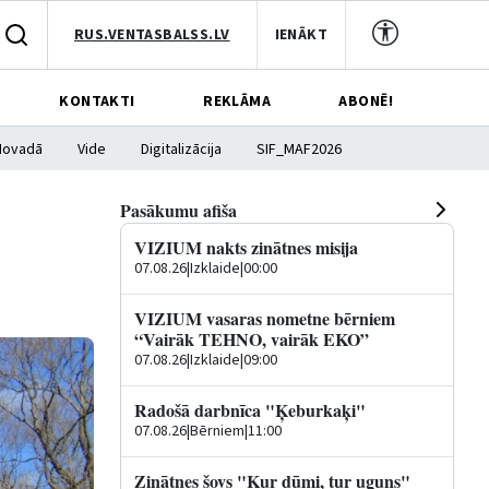
RUS.VENTASBALSS.LV
IENĀKT
KONTAKTI
REKLĀMA
ABONĒ!
Novadā
Vide
Digitalizācija
SIF_MAF2026
Pasākumu afiša
VIZIUM nakts zinātnes misija
07.08.26
|
Izklaide
|
00:00
VIZIUM vasaras nometne bērniem
“Vairāk TEHNO, vairāk EKO”
07.08.26
|
Izklaide
|
09:00
Radošā darbnīca "Ķeburkaķi"
07.08.26
|
Bērniem
|
11:00
Zinātnes šovs "Kur dūmi, tur uguns"