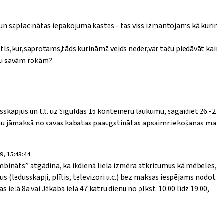
 un saplacinātas iepakojuma kastes - tas viss izmantojams kā kur
katls,kur,saprotams,tāds kurināmā veids neder,var taču piedāvāt ka
lku savām rokām?
kapjus un t.t. uz Siguldas 16 konteineru laukumu, sagaidiet 26.-27
anu jāmaksā no savas kabatas paaugstinātas apsaimniekošanas mak
9, 15:43:44
mbināts” atgādina, ka ikdienā liela izmēra atkritumus kā mēbeles,
s (ledusskapji, plītis, televizori u.c.) bez maksas iespējams nodot
ielā 8a vai Jēkaba ielā 47 katru dienu no plkst. 10:00 līdz 19:00,