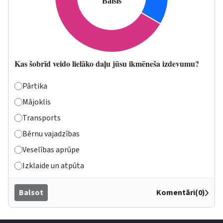
Kas šobrīd veido lielāko daļu jūsu ikmēneša izdevumu?
Pārtika
Mājoklis
Transports
Bērnu vajadzības
Veselības aprūpe
Izklaide un atpūta
Balsot
Komentāri(0)