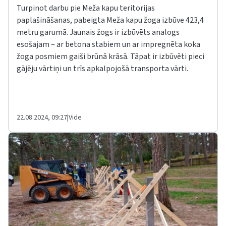
Turpinot darbu pie Meža kapu teritorijas
paplašināšanas, pabeigta Meža kapu žoga izbūve 423,4
metru garumā. Jaunais žogs ir izbūvēts analogs
esošajam – ar betona stabiem un ar impregnēta koka
žoga posmiem gaiši brūnā krāsā. Tāpat ir izbūvēti pieci
gājēju vārtiņi un trīs apkalpojošā transporta vārti.
22.08.2024, 09:27
|
Vide