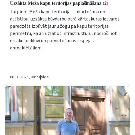
Uzsākta Meža kapu teritorijas paplašināšana
(2)
Turpinot Meža kapu teritorijas sakārtošanu un
attīstību, uzsākta būvdarbu otrā kārta, kuras ietvaros
paredzēts izbūvēt jaunu žogu pa kapu teritorijas
perimetru, kā arī uzlabot infrastruktūru, nodrošinot
ērtāku piekļuvi un pārvietošanās iespējas
apmeklētājiem.
06.10.2025, 08:23
|
Vide