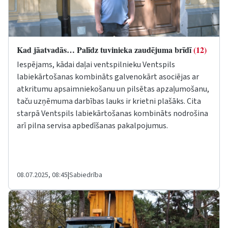
Kad jāatvadās… Palīdz tuvinieka zaudējuma brīdī
(12)
Iespējams, kādai daļai ventspilnieku
Ventspils
labiekārtošanas kombināts
galvenokārt asociējas ar
atkritumu apsaimniekošanu un pilsētas apzaļumošanu,
taču uzņēmuma darbības lauks ir krietni plašāks. Cita
starpā
Ventspils labiekārtošanas kombināts
nodrošina
arī pilna servisa apbedīšanas pakalpojumus.
08.07.2025, 08:45
|
Sabiedrība