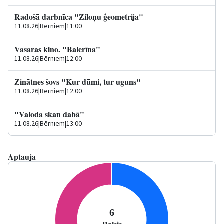
Radošā darbnīca "Ziloņu ģeometrija"
11.08.26
|
Bērniem
|
11:00
Vasaras kino. "Balerīna"
11.08.26
|
Bērniem
|
12:00
Zinātnes šovs "Kur dūmi, tur uguns"
11.08.26
|
Bērniem
|
12:00
"Valoda skan dabā"
11.08.26
|
Bērniem
|
13:00
Aptauja