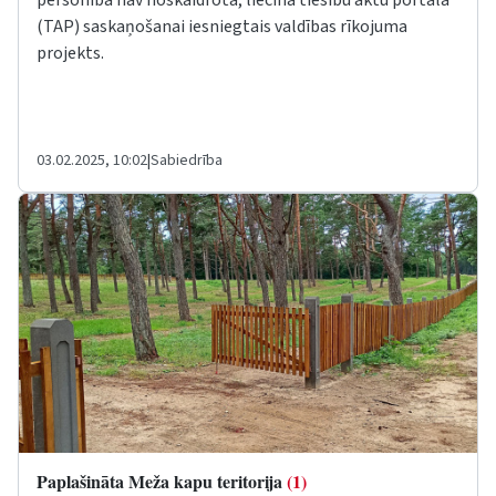
personība nav noskaidrota, liecina tiesību aktu portālā
(TAP) saskaņošanai iesniegtais valdības rīkojuma
projekts.
03.02.2025, 10:02
|
Sabiedrība
Paplašināta Meža kapu teritorija
(1)