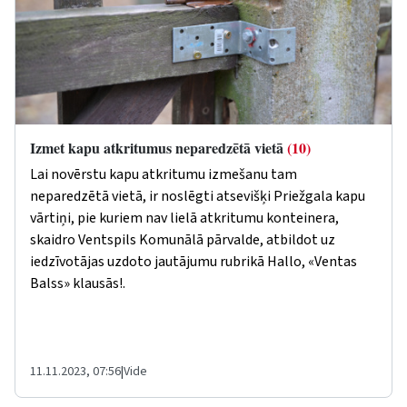
Izmet kapu atkritumus neparedzētā vietā
(10)
Lai novērstu kapu atkritumu izmešanu tam
neparedzētā vietā, ir noslēgti atsevišķi Priežgala kapu
vārtiņi, pie kuriem nav lielā atkritumu konteinera,
skaidro Ventspils Komunālā pārvalde, atbildot uz
iedzīvotājas uzdoto jautājumu rubrikā
Hallo, «Ventas
Balss»
klausās!
.
11.11.2023, 07:56
|
Vide