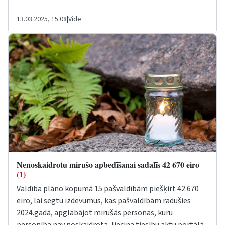
13.03.2025, 15:08
|
Vide
Nenoskaidrotu mirušo apbedīšanai sadalīs 42 670 eiro
(1)
Valdība plāno kopumā 15 pašvaldībām piešķirt 42 670
eiro, lai segtu izdevumus, kas pašvaldībām radušies
2024.gadā, apglabājot mirušās personas, kuru