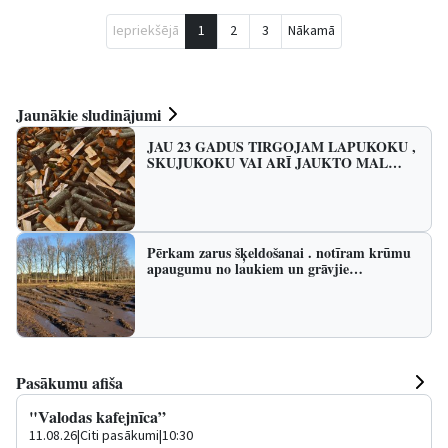
Iepriekšējā
1
2
3
Nākamā
Jaunākie sludinājumi
JAU 23 GADUS TIRGOJAM LAPUKOKU ,
SKUJUKOKU VAI ARĪ JAUKTO MAL…
Pērkam zarus šķeldošanai . notīram krūmu
apaugumu no laukiem un grāvjie…
Pasākumu afiša
"Valodas kafejnīca”
11.08.26
|
Citi pasākumi
|
10:30