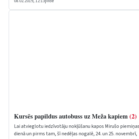
08.02.2019, 12:13
|
Vide
Kursēs papildus autobuss uz Meža kapiem
(2)
Lai atvieglotu iedzīvotāju nokļūšanu kapos Mirušo piemiņa
dienā un pirms tam, šī nedēļas nogalē, 24. un 25. novembrī,