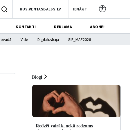
RUS.VENTASBALSS.LV
IENĀKT
KONTAKTI
REKLĀMA
ABONĒ!
Novadā
Vide
Digitalizācija
SIF_MAF2026
Blogi
Redzēt vairāk, nekā redzams