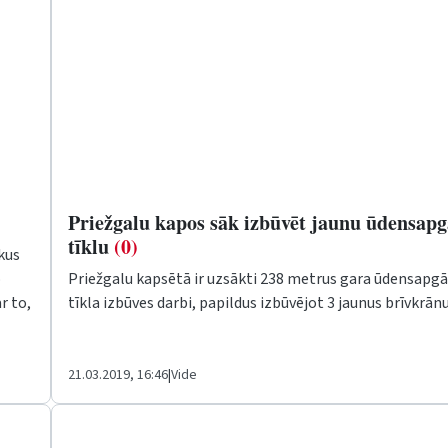
Priežgalu kapos sāk izbūvēt jaunu ūdensap
tīklu
(0)
kus
o
Priežgalu kapsētā ir uzsākti 238 metrus gara ūdensapg
r to,
tīkla izbūves darbi, papildus izbūvējot 3 jaunus brīvkrānu
21.03.2019, 16:46
|
Vide