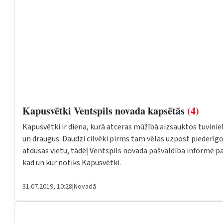
Kapusvētki Ventspils novada kapsētās
(4)
Kapusvētki ir diena, kurā atceras mūžībā aizsauktos tuvinie
un draugus. Daudzi cilvēki pirms tam vēlas uzpost piederīg
atdusas vietu, tādēļ Ventspils novada pašvaldība informē pa
kad un kur notiks Kapusvētki.
31.07.2019, 10:28
|
Novadā