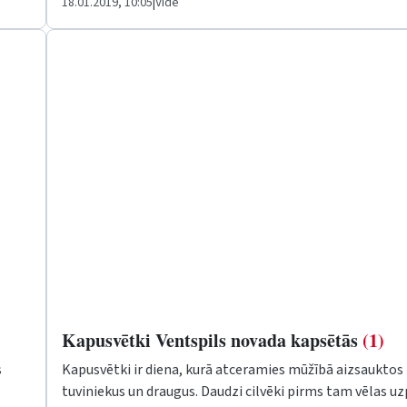
18.01.2019, 10:05
|
Vide
Kapusvētki Ventspils novada kapsētās
(1)
s
Kapusvētki ir diena, kurā atceramies mūžībā aizsauktos
tuviniekus un draugus. Daudzi cilvēki pirms tam vēlas u