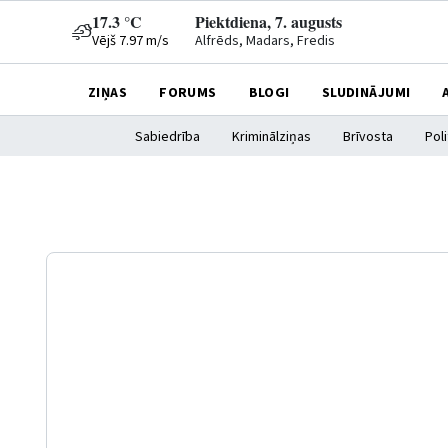
17.3 °C
Piektdiena, 7. augusts
Vējš 7.97 m/s
Alfrēds, Madars, Fredis
ZIŅAS
FORUMS
BLOGI
SLUDINĀJUMI
Sabiedrība
Kriminālziņas
Brīvosta
Poli