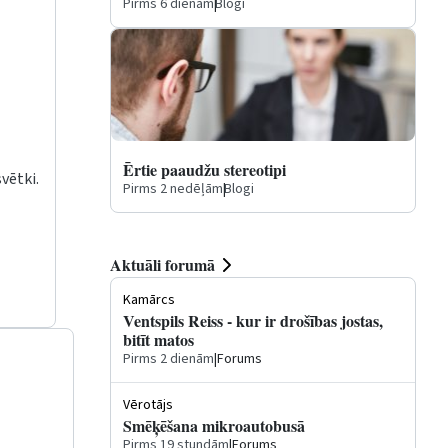
Pirms 6 dienām
|
Blogi
Ērtie paaudžu stereotipi
vētki.
Pirms 2 nedēļām
|
Blogi
Aktuāli forumā
Kamārcs
Ventspils Reiss - kur ir drošības jostas,
bitīt matos
Pirms 2 dienām
|
Forums
Vērotājs
Smēķēšana mikroautobusā
Pirms 19 stundām
|
Forums