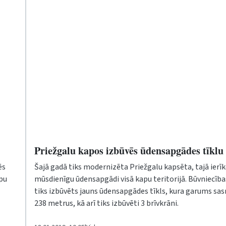
Priežgalu kapos izbūvēs ūdensapgādes tīklu
ēs
Šajā gadā tiks modernizēta Priežgalu kapsēta, tajā ierī
pu
mūsdienīgu ūdensapgādi visā kapu teritorijā. Būvniecība
tiks izbūvēts jauns ūdensapgādes tīkls, kura garums sas
238 metrus, kā arī tiks izbūvēti 3 brīvkrāni.