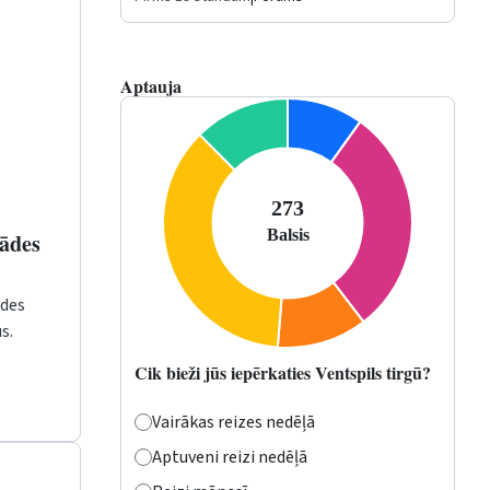
Aptauja
gādes
ādes
s.
Cik bieži jūs iepērkaties Ventspils tirgū?
Vairākas reizes nedēļā
Aptuveni reizi nedēļā