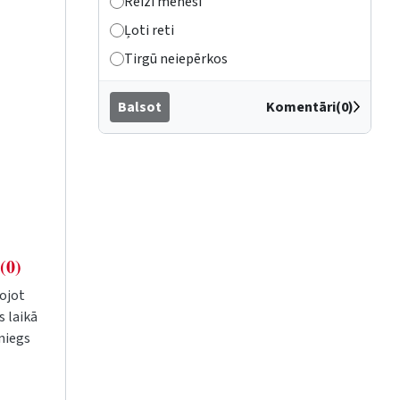
Reizi mēnesī
Ļoti reti
Tirgū neiepērkos
Balsot
Komentāri(0)
(0)
kojot
s laikā
niegs