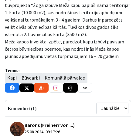
būvprojekta “Žoga izbūve Meža kapu paplašināmā teritorijā”
1. kārta (10 000 m2), kas nodrošinās teritoriju apbedījumu
veikšanai turpmākajiem 3 - 4 gadiem. Darbus ir paredzēts
veikt divās būvniecības kārtās. Tuvākos divos gados tiks
īstenota 2. būvniecības kārta (3500 m2).
Meža kapos ir veikta izpēte, paredzot kapu izbūvi pavisam
četros būvniecības posmos, kas nodrošinās Meža kapos
jaunas apbedījumu vietas turpmākajiem 16 – 20 gadiem.
Tēmas:
Kapi
Būvdarbi
Komunālā pārvalde
Komentāri (1)
Barons (Freiherr von ...)
25.08.2024, 09:17:26