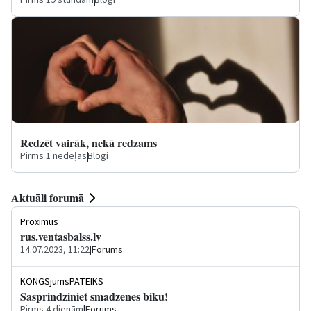
Pirms 19 stundām
|
Blogi
Redzēt vairāk, nekā redzams
Pirms 1 nedēļas
|
Blogi
Aktuāli forumā
Proximus
rus.ventasbalss.lv
14.07.2023, 11:22
|
Forums
KONGSjumsPATEIKS
Sasprindziniet smadzenes biku!
Pirms 4 dienām
|
Forums