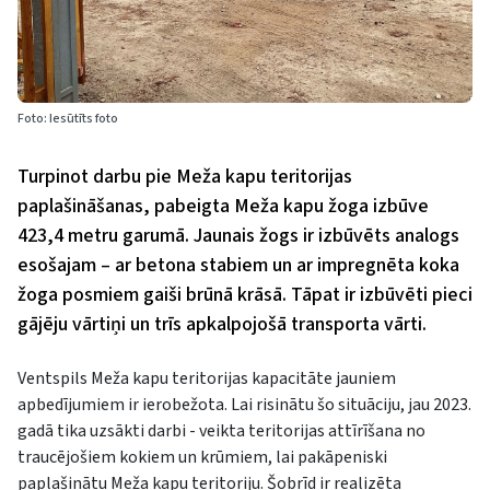
Foto: Iesūtīts foto
Turpinot darbu pie Meža kapu teritorijas
paplašināšanas, pabeigta Meža kapu žoga izbūve
423,4 metru garumā. Jaunais žogs ir izbūvēts analogs
esošajam – ar betona stabiem un ar impregnēta koka
žoga posmiem gaiši brūnā krāsā. Tāpat ir izbūvēti pieci
gājēju vārtiņi un trīs apkalpojošā transporta vārti.
Ventspils Meža kapu teritorijas kapacitāte jauniem
apbedījumiem ir ierobežota. Lai risinātu šo situāciju, jau 2023.
gadā tika uzsākti darbi - veikta teritorijas attīrīšana no
traucējošiem kokiem un krūmiem, lai pakāpeniski
paplašinātu Meža kapu teritoriju. Šobrīd ir realizēta