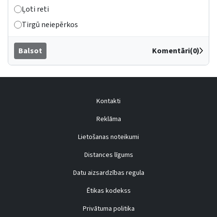
Ļoti reti
Tirgū neiepērkos
Balsot
Komentāri(0)
Kontakti
Reklāma
Lietošanas noteikumi
Distances līgums
Datu aizsardzības regula
Ētikas kodekss
Privātuma politika