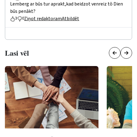
Lemberg ar būs tur aprakt,kad beidzot venreiz tō Dien
būs penākt?
Ziņot redaktoram
Atbildēt
3
0
Lasi vēl