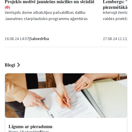
Projekts motivē jauniešus mācīties un strādāt
Lembergs: ''Jū
(0)
piezemētākā r
Ventspils dome atbalstījusi pašvaldības dalību
Intervijā
Ventas B
Jaunatnes starptautisko programmu aģentūras
valdes priekšsēd
projektā
PROTI un DARI 2.0
. Projekta...
lai arī šobrīd...
16.08.24 14:07
|
Sabiedrība
27.08.24 11:12
|
Po
Blogi
Līgums ar pieradumu