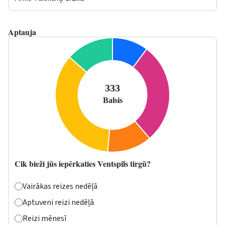
Aptauja
Cik bieži jūs iepērkaties Ventspils tirgū?
Vairākas reizes nedēļā
Aptuveni reizi nedēļā
Reizi mēnesī