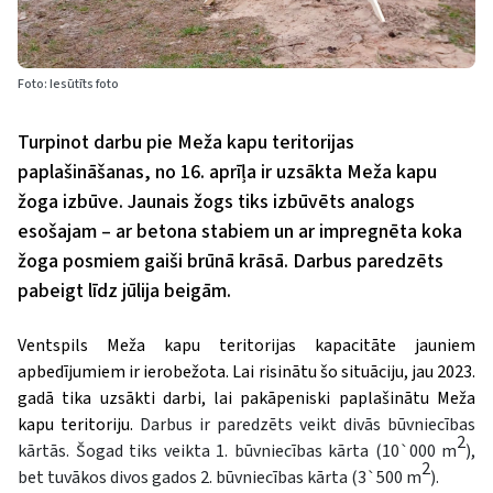
Foto: Iesūtīts foto
Turpinot darbu pie Meža kapu teritorijas
paplašināšanas, no 16. aprīļa ir uzsākta Meža kapu
žoga izbūve. Jaunais žogs tiks izbūvēts analogs
esošajam – ar betona stabiem un ar impregnēta koka
žoga posmiem gaiši brūnā krāsā. Darbus paredzēts
pabeigt līdz jūlija beigām.
Ventspils Meža kapu teritorijas kapacitāte jauniem
apbedījumiem ir ierobežota. Lai risinātu šo situāciju, jau 2023.
gadā tika uzsākti darbi, lai pakāpeniski paplašinātu Meža
kapu teritoriju.
Darbus ir paredzēts veikt divās būvniecības
2
kārtās. Šogad tiks veikta 1. būvniecības kārta (10`000 m
),
2
bet tuvākos divos gados 2. būvniecības kārta (3`500 m
).