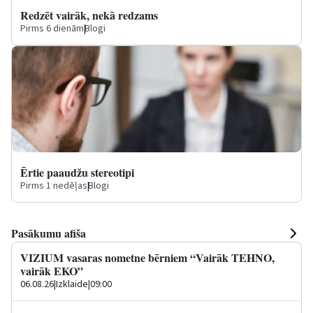
Redzēt vairāk, nekā redzams
Pirms 6 dienām
|
Blogi
Ērtie paaudžu stereotipi
Pirms 1 nedēļas
|
Blogi
Pasākumu afiša
VIZIUM vasaras nometne bērniem “Vairāk TEHNO,
vairāk EKO”
06.08.26
|
Izklaide
|
09:00