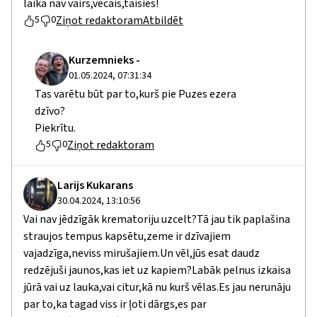
laika nav vairs,vecais,taisies!
Ziņot redaktoram
Atbildēt
5
0
Kurzemnieks -
01.05.2024, 07:31:34
Tas varētu būt par to,kurš pie Puzes ezera
dzīvo?
Piekrītu.
Ziņot redaktoram
5
0
Larijs Kukarans
30.04.2024, 13:10:56
Vai nav jēdzīgāk krematoriju uzcelt?Tā jau tik paplašina
straujos tempus kapsētu,zeme ir dzīvajiem
vajadzīga,neviss mirušajiem.Un vēl,jūs esat daudz
redzējuši jaunos,kas iet uz kapiem?Labāk pelnus izkaisa
jūrā vai uz lauka,vai citur,kā nu kurš vēlas.Es jau nerunāju
par to,ka tagad viss ir ļoti dārgs,es par