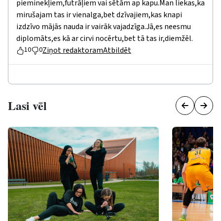
pieminekļiem,futrāļiem vai sētām ap kapu.Man liekas,ka
mirušajam tas ir vienalga,bet dzīvajiem,kas knapi
izdzīvo mājās nauda ir vairāk vajadzīga.Jā,es neesmu
diplomāts,es kā ar cirvi nocērtu,bet tā tas ir,diemžēl.
Ziņot redaktoram
Atbildēt
10
0
Lasi vēl