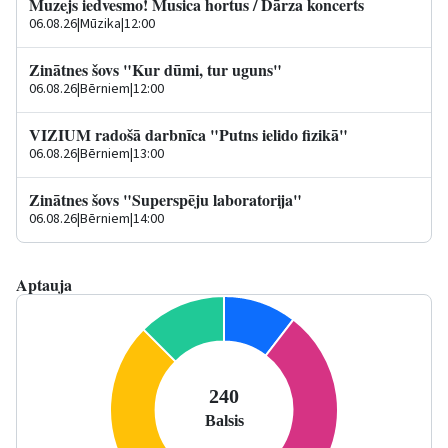
Muzejs iedvesmo! Musica hortus / Dārza koncerts
06.08.26
|
Mūzika
|
12:00
Zinātnes šovs "Kur dūmi, tur uguns"
06.08.26
|
Bērniem
|
12:00
VIZIUM radošā darbnīca "Putns ielido fizikā"
06.08.26
|
Bērniem
|
13:00
Zinātnes šovs "Superspēju laboratorija"
06.08.26
|
Bērniem
|
14:00
Aptauja