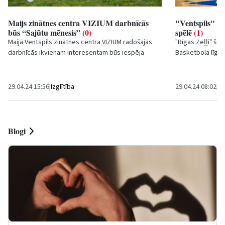
Maijs zinātnes centra VIZIUM darbnīcās
"Ventspils" cī
būs “Sajūtu mēnesis”
(0)
spēlē
(1)
Maijā Ventspils zinātnes centra VIZIUM radošajās
"Rīgas Zeļļi" šod
darbnīcās ikvienam interesentam būs iespēja
Basketbola līgas 
izzināt taustes, redzes, dzirdes un ožas saikni ar...
uzņems "Ventspil
29.04.24 15:56
|
Izglītība
29.04.24 08:02
|
Sp
Blogi