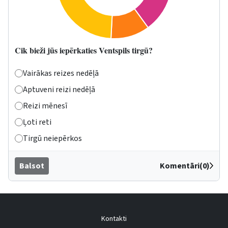
Cik bieži jūs iepērkaties Ventspils tirgū?
Vairākas reizes nedēļā
Aptuveni reizi nedēļā
Reizi mēnesī
Ļoti reti
Tirgū neiepērkos
Balsot
Komentāri(0)
Kontakti