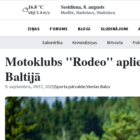
16.8 °C
Sestdiena, 8. augusts
Vējš 5.4 m/s
Mudīte, Vladislavs, Vladislava
ZIŅAS
FORUMS
BLOGI
SLUDINĀJUMI
Sabiedrība
Kriminālziņas
Brīvosta
Poli
Motoklubs ''Rodeo'' apl
Baltijā
9. septembris, 09:57, 2025
|
Sporta pārvalde/Ventas Balss