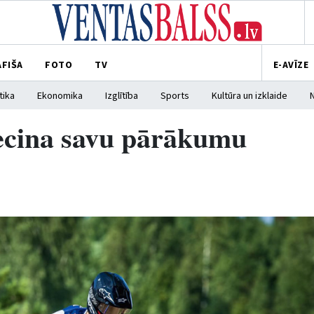
AFIŠA
FOTO
TV
E-AVĪZE
tika
Ekonomika
Izglītība
Sports
Kultūra un izklaide
iecina savu pārākumu