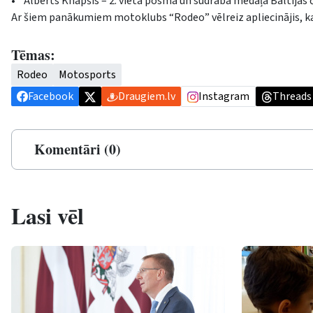
• Alberts Knapšis – 2. vieta posmā un sudraba medaļa Baltijas
Ar šiem panākumiem motoklubs “Rodeo” vēlreiz apliecinājis, k
Tēmas:
Rodeo
Motosports
Facebook
Draugiem.lv
Instagram
Threads
Komentāri (0)
Lasi vēl