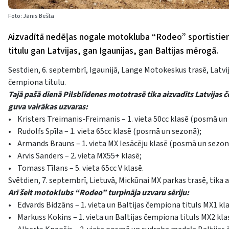
Foto: Jānis Bešta
Aizvadītā nedēļas nogale motokluba “Rodeo” sportistiem
titulu gan Latvijas, gan Igaunijas, gan Baltijas mērogā.
Sestdien, 6. septembrī, Igaunijā, Lange Motokeskus trasē, Latv
čempiona titulu.
Tajā pašā dienā Pilsblīdenes mototrasē tika aizvadīts Latvij
guva vairākas uzvaras:
• Kristers Treimanis-Freimanis – 1. vieta 50cc klasē (posmā u
• Rudolfs Spīla – 1. vieta 65cc klasē (posmā un sezonā);
• Armands Brauns – 1. vieta MX Iesācēju klasē (posmā un sezon
• Arvis Sanders – 2. vieta MX55+ klasē;
• Tomass Tīlans – 5. vieta 65cc V klasē.
Svētdien, 7. septembrī, Lietuvā, Mickūnai MX parkas trasē, tika
Arī šeit motoklubs “Rodeo” turpināja uzvaru sēriju:
• Edvards Bidzāns – 1. vieta un Baltijas čempiona tituls MX1 kla
• Markuss Kokins – 1. vieta un Baltijas čempiona tituls MX2 kla