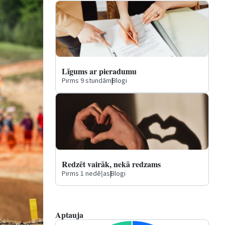
Līgums ar pieradumu
Pirms 9 stundām
|
Blogi
Redzēt vairāk, nekā redzams
Pirms 1 nedēļas
|
Blogi
Aptauja