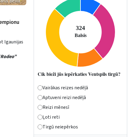
 čempionu
ot Igaunijas
 “Rodeo”
Cik bieži jūs iepērkaties Ventspils tirgū?
Vairākas reizes nedēļā
Aptuveni reizi nedēļā
Reizi mēnesī
Ļoti reti
Tirgū neiepērkos