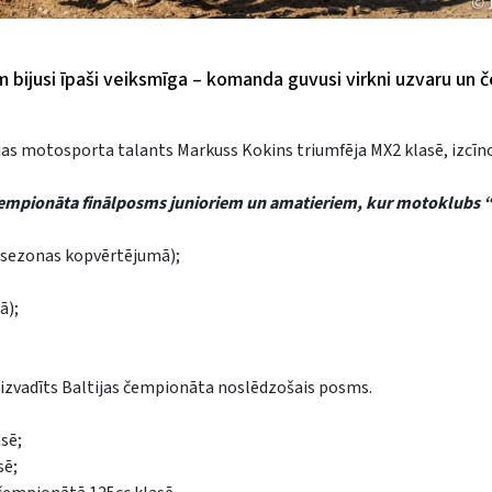
 bijusi īpaši veiksmīga – komanda guvusi virkni uzvaru un
ijas motosporta talants Markuss Kokins triumfēja MX2 klasē, izcīn
as čempionāta finālposms junioriem un amatieriem, kur motoklubs
n sezonas kopvērtējumā);
ā);
 aizvadīts Baltijas čempionāta noslēdzošais posms.
sē;
sē;