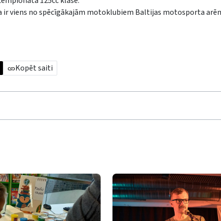
 čempionātā 125cc klasē.
a ir viens no spēcīgākajām motoklubiem Baltijas motosporta arēn
Kopēt saiti