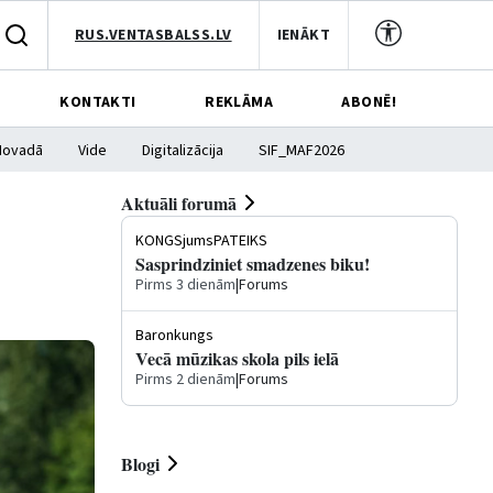
RUS.VENTASBALSS.LV
IENĀKT
KONTAKTI
REKLĀMA
ABONĒ!
Novadā
Vide
Digitalizācija
SIF_MAF2026
Aktuāli forumā
KONGSjumsPATEIKS
Sasprindziniet smadzenes biku!
Pirms 3 dienām
|
Forums
Baronkungs
Vecā mūzikas skola pils ielā
Pirms 2 dienām
|
Forums
Blogi