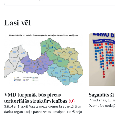
Lasi vēl
VMD turpmāk būs piecas
Sagaidīts š
teritoriālās struktūrvienības
(0)
Pirmdienas, 25. m
Dzemdību nodaļā 
Sākot ar 1. aprīli Valsts meža dienesta struktūrā un
puisēns Henrijs. 
darba organizācijā paredzētas izmaiņas. Līdzšinējo