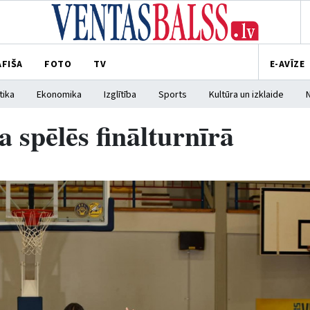
AFIŠA
FOTO
TV
E-AVĪZE
tika
Ekonomika
Izglītība
Sports
Kultūra un izklaide
a spēlēs finālturnīrā