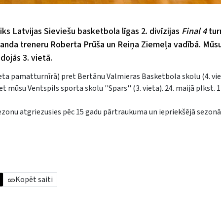
ks Latvijas Sieviešu basketbola līgas 2. divīzijas
Final 4
tur
komanda treneru Roberta Prūša un Reiņa Ziemeļa vadībā. Mū
dojās 3. vietā.
. vieta pamatturnīrā) pret Bertānu Valmieras Basketbola skolu (4. vie
t mūsu Ventspils sporta skolu ''Spars'' (3. vieta). 24. maijā plkst. 
ezonu atgriezusies pēc 15 gadu pārtraukuma un iepriekšējā sezonā 
Kopēt saiti