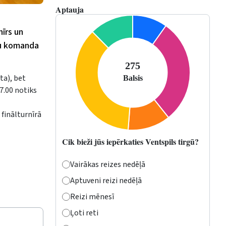
Aptauja
nīrs un
su komanda
ta), bet
17.00 notiks
finālturnīrā
Cik bieži jūs iepērkaties Ventspils tirgū?
Vairākas reizes nedēļā
Aptuveni reizi nedēļā
Reizi mēnesī
Ļoti reti