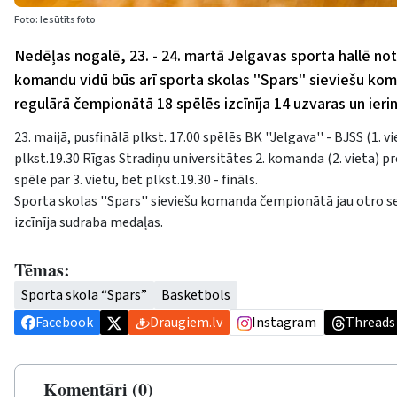
Foto: Iesūtīts foto
Nedēļas nogalē, 23. - 24. martā Jelgavas sporta hallē noti
komandu vidū būs arī sporta skolas ''Spars'' sieviešu 
regulārā čempionātā 18 spēlēs izcīnīja 14 uzvaras un ierin
23. maijā, pusfinālā plkst. 17.00 spēlēs BK ''Jelgava'' - BJSS (1
plkst.19.30 Rīgas Stradiņu universitātes 2. komanda (2. vieta) pre
spēle par 3. vietu, bet plkst.19.30 - fināls.
Sporta skolas ''Spars'' sieviešu komanda čempionātā jau otro s
izcīnīja sudraba medaļas.
Tēmas:
Sporta skola “Spars”
Basketbols
Facebook
Draugiem.lv
Instagram
Threads
Komentāri (0)