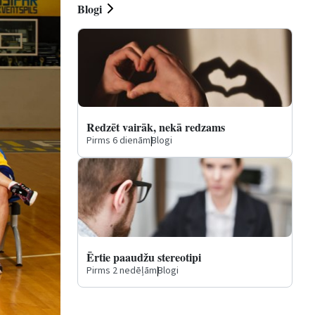
Blogi
Redzēt vairāk, nekā redzams
Pirms 6 dienām
|
Blogi
Ērtie paaudžu stereotipi
Pirms 2 nedēļām
|
Blogi