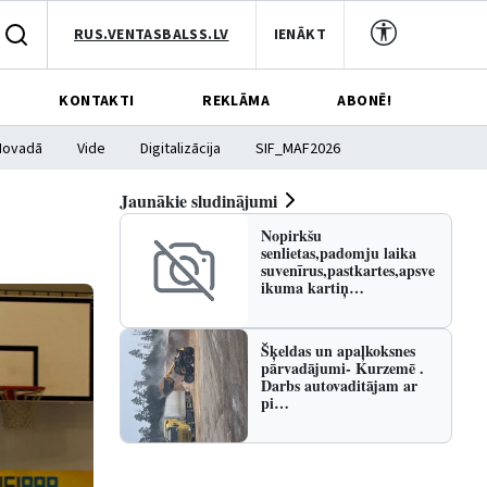
RUS.VENTASBALSS.LV
IENĀKT
KONTAKTI
REKLĀMA
ABONĒ!
Novadā
Vide
Digitalizācija
SIF_MAF2026
Jaunākie sludinājumi
Nopirkšu
senlietas,padomju laika
suvenīrus,pastkartes,apsve
ikuma kartiņ…
Šķeldas un apaļkoksnes
pārvadājumi- Kurzemē .
Darbs autovaditājam ar
pi…