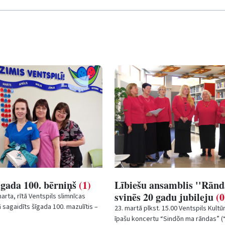
ī gada 100. bērniņš
(1)
Lībiešu ansamblis ''Rānda
svinēs 20 gadu jubileju
(0
arta, rītā Ventspils slimnīcas
sagaidīts šīgada 100. mazulītis –
23. martā plkst. 15.00 Ventspils Kultū
Henrijs pasaulē nāca 55...
īpašu koncertu “Sindõn ma rāndas” 