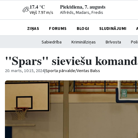
17.4 °C
Piektdiena, 7. augusts
Vējš 7.97 m/s
Alfrēds, Madars, Fredis
ZIŅAS
FORUMS
BLOGI
SLUDINĀJUMI
Sabiedrība
Kriminālziņas
Brīvosta
Poli
''Spars'' sieviešu komand
20. marts, 10:15, 2024
|
Sporta pārvalde/Ventas Balss