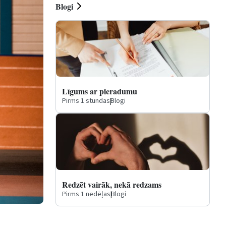
Blogi
Līgums ar pieradumu
Pirms 1 stundas
|
Blogi
Redzēt vairāk, nekā redzams
Pirms 1 nedēļas
|
Blogi