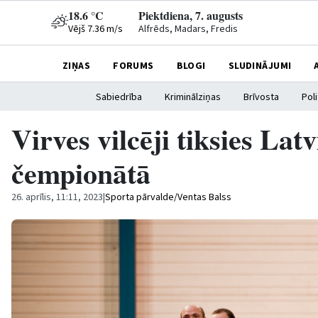
18.6 °C
Piektdiena, 7. augusts
Vējš 7.36 m/s
Alfrēds, Madars, Fredis
ZIŅAS
FORUMS
BLOGI
SLUDINĀJUMI
Sabiedrība
Kriminālziņas
Brīvosta
Poli
Virves vilcēji tiksies Lat
čempionātā
26. aprīlis, 11:11, 2023
|
Sporta pārvalde/Ventas Balss