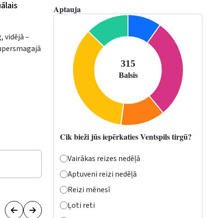
ālais
Aptauja
, vidējā –
 supersmagajā
Cik bieži jūs iepērkaties Ventspils tirgū?
Vairākas reizes nedēļā
Aptuveni reizi nedēļā
Reizi mēnesī
Ļoti reti