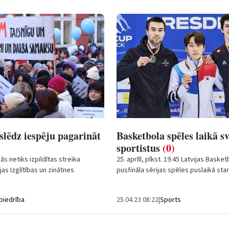
lēdz iespēju pagarināt
Basketbola spēles laikā s
sportistus
(0)
ās netiks izpildītas streika
25. aprīlī, plkst. 19.45 Latvijas Basket
jas Izglītības un zinātnes
pusfināla sērijas spēles puslaikā sta
edrība (LIZDA) neizslēdz iespēju...
“Ventspils” un Bk “Ogre” domes prie
biedrība
25.04.23 08:22
|
Sports