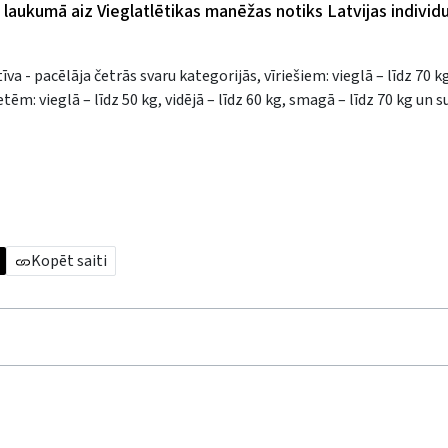
” laukumā aiz Vieglatlētikas manēžas notiks Latvijas individu
a - pacēlāja četrās svaru kategorijās, vīriešiem: vieglā – līdz 70 kg
etēm: vieglā – līdz 50 kg, vidējā – līdz 60 kg, smagā – līdz 70 kg un
Kopēt saiti