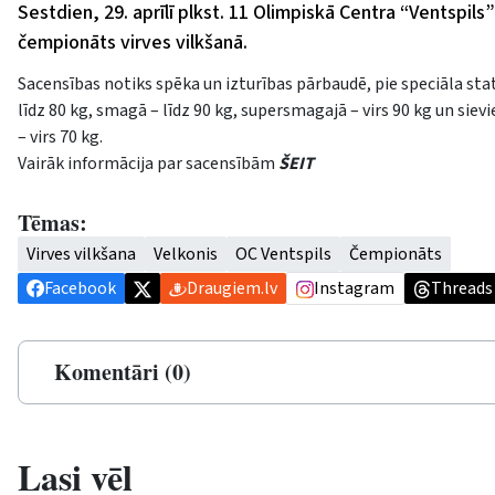
Sestdien, 29. aprīlī plkst. 11 Olimpiskā Centra “Ventspils
čempionāts virves vilkšanā.
Sacensības notiks spēka un izturības pārbaudē, pie speciāla statīv
līdz 80 kg, smagā – līdz 90 kg, supersmagajā – virs 90 kg un sievi
– virs 70 kg.
Vairāk informācija par sacensībām
ŠEIT
Tēmas:
Virves vilkšana
Velkonis
OC Ventspils
Čempionāts
Facebook
Draugiem.lv
Instagram
Threads
Komentāri (0)
Lasi vēl