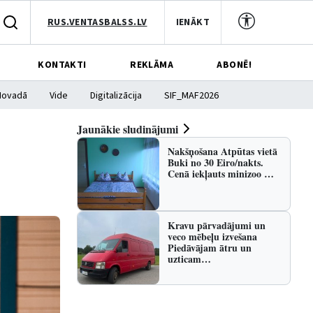
RUS.VENTASBALSS.LV
IENĀKT
KONTAKTI
REKLĀMA
ABONĒ!
Novadā
Vide
Digitalizācija
SIF_MAF2026
Jaunākie sludinājumi
Nakšņošana Atpūtas vietā
Buki no 30 Eiro/nakts.
Cenā iekļauts minizoo …
Kravu pārvadājumi un
veco mēbeļu izvešana
Piedāvājam ātru un
uzticam…