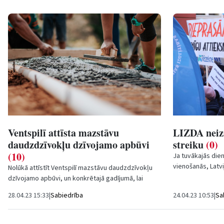
Ventspilī attīsta mazstāvu
LIZDA neizs
daudzdzīvokļu dzīvojamo apbūvi
streiku
(0)
(10)
Ja tuvākajās dien
vienošanās, Latvi
Nolūkā attīstīt Ventspilī mazstāvu daudzdzīvokļu
darbinieku arodbi
dzīvojamo apbūvi, un konkrētajā gadījumā, lai
nodrošinātu šo iespēju nekustamajā īpašumā...
28.04.23 15:33
|
Sabiedrība
24.04.23 10:53
|
Sa