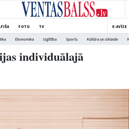
AFIŠA
FOTO
TV
E-AVĪZE
tika
Ekonomika
Izglītība
Sports
Kultūra un izklaide
vijas individuālajā