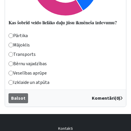
Kas šobrīd veido lielāko daļu jūsu ikmēneša izdevumu?
Pārtika
Mājoklis
Transports
Bērnu vajadzības
Veselības aprūpe
Izklaide un atpūta
Balsot
Komentāri(0)
Kontakti