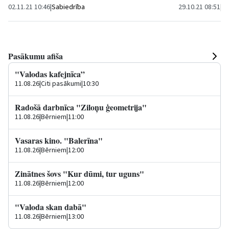
02.11.21 10:46
|
Sabiedrība
29.10.21 08:51
|
Vi
Pasākumu afiša
"Valodas kafejnīca”
11.08.26
|
Citi pasākumi
|
10:30
Radošā darbnīca "Ziloņu ģeometrija"
11.08.26
|
Bērniem
|
11:00
Vasaras kino. "Balerīna"
11.08.26
|
Bērniem
|
12:00
Zinātnes šovs "Kur dūmi, tur uguns"
11.08.26
|
Bērniem
|
12:00
"Valoda skan dabā"
11.08.26
|
Bērniem
|
13:00