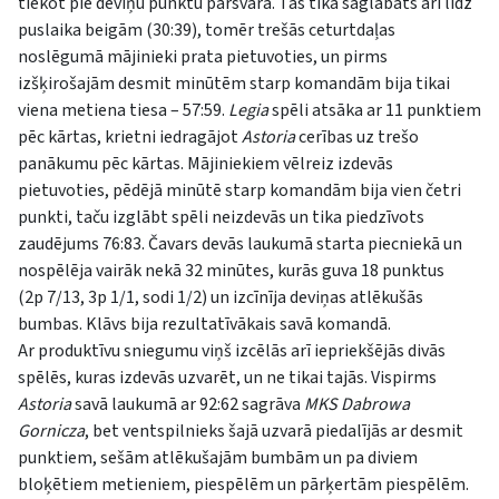
tiekot pie deviņu punktu pārsvara. Tas tika saglabāts arī līdz
puslaika beigām (30:39), tomēr trešās ceturtdaļas
noslēgumā mājinieki prata pietuvoties, un pirms
izšķirošajām desmit minūtēm starp komandām bija tikai
viena metiena tiesa – 57:59.
Legia
spēli atsāka ar 11 punktiem
pēc kārtas, krietni iedragājot
Astoria
cerības uz trešo
panākumu pēc kārtas. Mājiniekiem vēlreiz izdevās
pietuvoties, pēdējā minūtē starp komandām bija vien četri
punkti, taču izglābt spēli neizdevās un tika piedzīvots
zaudējums 76:83. Čavars devās laukumā starta piecniekā un
nospēlēja vairāk nekā 32 minūtes, kurās guva 18 punktus
(2p 7/13, 3p 1/1, sodi 1/2) un izcīnīja deviņas atlēkušās
bumbas. Klāvs bija rezultatīvākais savā komandā.
Ar produktīvu sniegumu viņš izcēlās arī iepriekšējās divās
spēlēs, kuras izdevās uzvarēt, un ne tikai tajās. Vispirms
Astoria
savā laukumā ar 92:62 sagrāva
MKS Dabrowa
Gornicza
, bet ventspilnieks šajā uzvarā piedalījās ar desmit
punktiem, sešām atlēkušajām bumbām un pa diviem
bloķētiem metieniem, piespēlēm un pārķertām piespēlēm.