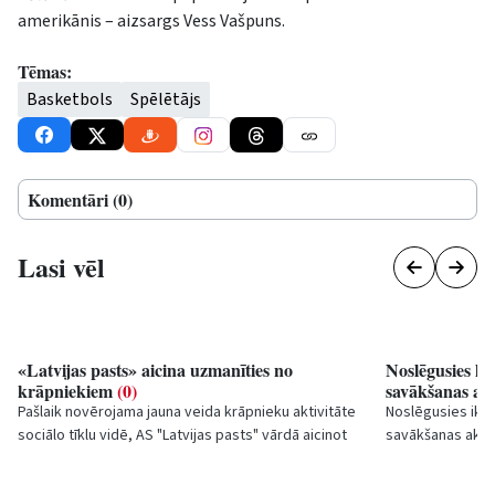
amerikānis – aizsargs Vess Vašpuns.
Tēmas:
Basketbols
Spēlētājs
Komentāri (0)
Lasi vēl
«Latvijas pasts» aicina uzmanīties no
Noslēgusies li
krāpniekiem
(0)
savākšanas ak
Pašlaik novērojama jauna veida krāpnieku aktivitāte
Noslēgusies ikga
sociālo tīklu vidē, AS "Latvijas pasts" vārdā aicinot
savākšanas akcij
aizpildīt aptauju un laimēt naudas...
laikā tika savākt