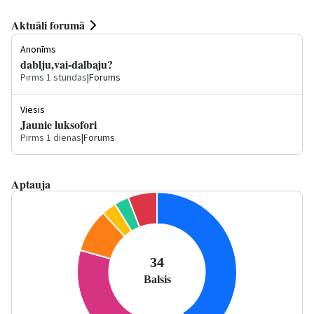
Aktuāli forumā
Anonīms
dablju,vai-dalbaju?
Pirms 1 stundas
|
Forums
Viesis
Jaunie luksofori
Pirms 1 dienas
|
Forums
Aptauja