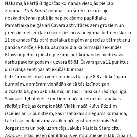
Nākamajā kārtā Bidgoščas komanda viesojās pie labi
zināmās
Trefl Sopot
vienības, un šoreiz uzvarētāju
noskaidrošanai pat bija nepieciešams papildlaiks.
Pamatlaika beigās arī Čavara aktivitātes zem groziem un
precīzie metieni ļāva izvairīties no zaudējuma, bet neizšķirtu
11 sekundes līdz otrā puslaika beigām ar precīzu tālmetienu
panāca Andžejs Pluta. Jau papildlaika pirmajās sekundēs
Klāvs nopelnīja piekto piezīmi, bet komandas biedri savu
darbu paveica godam – uzvara 86:81. Čavars guva 12 punktus
un izcīnīja septiņas atlēkušās bumbas.
Līdz šim vidēji mačā ventspilnieks ticis pie 8,8 atlēkušajām
bumbām, apmēram vienādā skaitā tās izcīnot gan
aizsardzībā, gan uzbrukumā, un tas ir labākais rādītājs līgā.
Savukārt 1,4 bloķētie metieni mačā ir ceturtais labākais
rādītājs Polijas čempionātā. Vidēji mačā Klāvs līdz šim
izcēlies ar 12 punktiem, kas ir labākais sniegums komandā,
taču tikai nedaudz mazāk ik maču gūst amerikānis Pols
Jorgensons un poļu uzbrucējs Jakubs Nizjols. Starp citu,
Astoria
rindas nesen papildinājis ventspilniekiem labi zināms