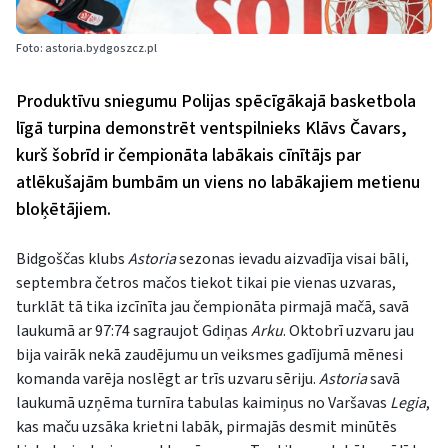
Foto: astoria.bydgoszcz.pl
Produktīvu sniegumu Polijas spēcīgākajā basketbola
līgā turpina demonstrēt ventspilnieks Klāvs Čavars,
kurš šobrīd ir čempionāta labākais cīnītājs par
atlēkušajām bumbām un viens no labākajiem metienu
bloķētājiem.
Bidgoščas klubs
Astoria
sezonas ievadu aizvadīja visai bāli,
septembra četros mačos tiekot tikai pie vienas uzvaras,
turklāt tā tika izcīnīta jau čempionāta pirmajā mačā, savā
laukumā ar 97:74 sagraujot Gdiņas
Arku
. Oktobrī uzvaru jau
bija vairāk nekā zaudējumu un veiksmes gadījumā mēnesi
komanda varēja noslēgt ar trīs uzvaru sēriju.
Astoria
savā
laukumā uzņēma turnīra tabulas kaimiņus no Varšavas
Legia
,
kas maču uzsāka krietni labāk, pirmajās desmit minūtēs