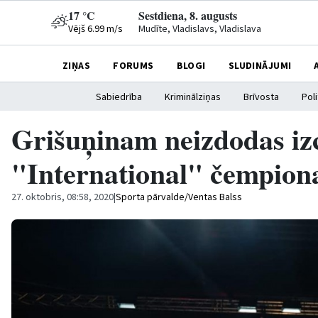
17 °C
Sestdiena, 8. augusts
Vējš 6.99 m/s
Mudīte, Vladislavs, Vladislava
ZIŅAS
FORUMS
BLOGI
SLUDINĀJUMI
Sabiedrība
Kriminālziņas
Brīvosta
Poli
Grišuņinam neizdodas izc
"International" čempiona
27. oktobris, 08:58, 2020
|
Sporta pārvalde/Ventas Balss