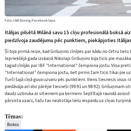
Foto: LNK Boxing/Facebook lapa
Itālijas pilsētā Milānā savu 15 cīņu profesionālā boksā ai
piedzīvoja zaudējumu pēc punktiem, piekāpjoties Itālijas
Šī bija pirmā reize, kad Grišuņins cīnījies par kādu no četru liel
Iepriekšējā gada izskaņā Nikolajs Grišuņins bija ticis pie maz
tagad cīnījās par IBF "International" čempiona jostu. Viņa pretini
"International" čempiona jostu, bet pirms tam ticis tikai pie u
Turči šajā cīņā guva uzvaru pēc punktiem. Viens tiesnesis visus 
piedāvāja arī divi pārējie tiesneši (99:91 un 98:92). Grišuņinam 
daudz uzbruka ar sitieniem pa ķermeni. Septītajā raundā asiņot
pārsista uzacs, taču tas neatstāja lielu iespaidu uz cīņas turpin
Tēmas:
Bokss