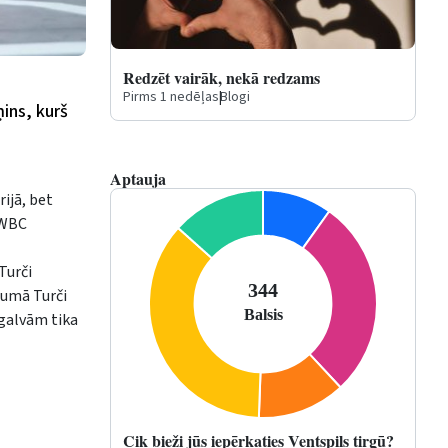
Redzēt vairāk, nekā redzams
Pirms 1 nedēļas
|
Blogi
ņins, kurš
Aptauja
ijā, bet
s WBC
Turči
ājumā Turči
 galvām tika
Cik bieži jūs iepērkaties Ventspils tirgū?