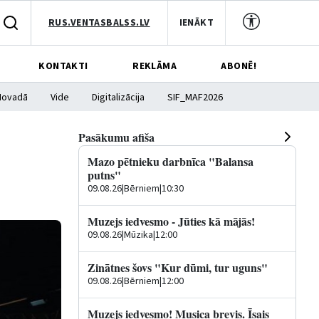
RUS.VENTASBALSS.LV
IENĀKT
KONTAKTI
REKLĀMA
ABONĒ!
Novadā
Vide
Digitalizācija
SIF_MAF2026
Pasākumu afiša
Mazo pētnieku darbnīca "Balansa
putns"
09.08.26
|
Bērniem
|
10:30
Muzejs iedvesmo - Jūties kā mājās!
09.08.26
|
Mūzika
|
12:00
Zinātnes šovs "Kur dūmi, tur uguns"
09.08.26
|
Bērniem
|
12:00
Muzejs iedvesmo! Musica brevis. Īsais