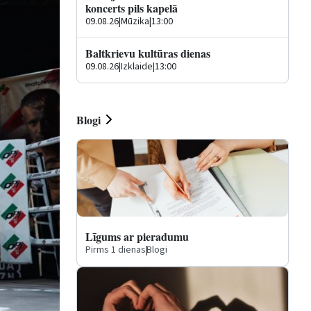
koncerts pils kapelā
09.08.26
|
Mūzika
|
13:00
Baltkrievu kultūras dienas
09.08.26
|
Izklaide
|
13:00
Blogi
Līgums ar pieradumu
Pirms 1 dienas
|
Blogi