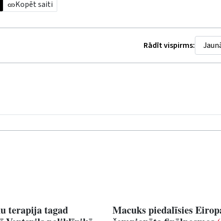
Kopēt saiti
Rādīt vispirms:
ņu terapija tagad
Macuks piedalīsies Eirop