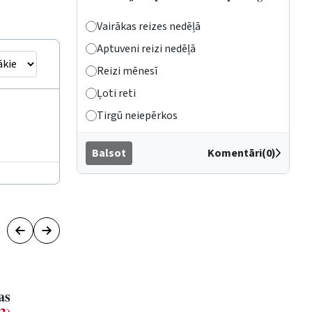
Vairākas reizes nedēļā
Aptuveni reizi nedēļā
Reizi mēnesī
Ļoti reti
Tirgū neiepērkos
Balsot
Komentāri(0)
as
Karjeras nedēļā zīmē Ventspils