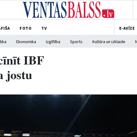
AFIŠA
FOTO
TV
E-AVĪZE
tika
Ekonomika
Izglītība
Sports
Kultūra un izklaide
īnīt IBF
 jostu