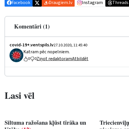
Facebook
Draugiem.lv
Instagram
Threads
Komentāri (1)
covid-19+.ventspils.lv
27.10.2020, 11:45:40
Katram pēc nopelniem.
Ziņot redaktoram
Atbildēt
0
0
Lasi vēl
Siltuma ražošana kļūst tīrāka un
Triecienviļ