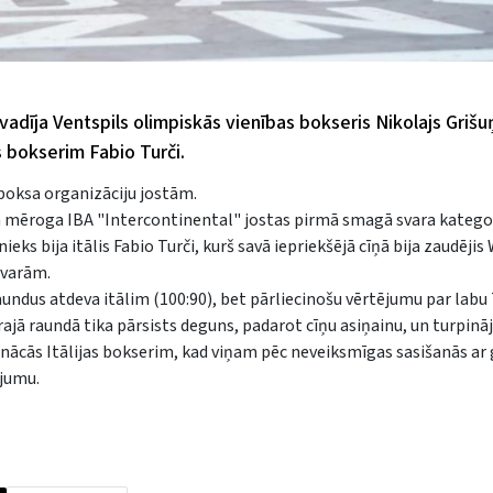
zvadīja Ventspils olimpiskās vienības bokseris Nikolajs Grišu
 bokserim Fabio Turči.
o boksa organizāciju jostām.
āka mēroga IBA "Intercontinental" jostas pirmā smagā svara kategor
eks bija itālis Fabio Turči, kurš savā iepriekšējā cīņā bija zaudēji
zvarām.
raundus atdeva itālim (100:90), bet pārliecinošu vērtējumu par labu 
otrajā raundā tika pārsists deguns, padarot cīņu asiņainu, un turpin
 nācās Itālijas bokserim, kad viņam pēc neveiksmīgas sasišanās ar
ājumu.