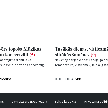
vērs topošo Mūzikas
Tuvākās dienas, visticam
un koncertzāli
(5)
siltākās šomēnes
(0)
 mantojuma dienu laikā
Nākamajās trijās dienās Latvijā gaid
s iespēja iepazīties ar nozīmīgu
temperatūra, visticamāk, būs augstā
ilī - Ventspils Mūzikas vidusskolu
mēnesī - gaiss sakarsīs līdz +27 grādi
biedrība
05.09.18 08:42
|
Vide
ums
Datu aizsardzības regula
Ētikas kodekss
Privātuma politi