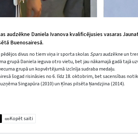
as audzēkne Daniela Ivanova kvalificējusies vasaras Jauna
lsētā Buenosairesā.
 pēdējos divus no tiem viņa ir sporta skolas
Spars
audzēkne un tren
a grupā Daniela ieguva otro vietu, bet jau nākamajā gadā tajā uzv
 vecuma grupā un kopvērtējumā izcīnīja sudraba medaļu.
esā šogad risināsies no 6. līdz 18. oktobrim, bet sacensības notik
s uzņēma Singapūra (2010) un Ķīnas pilsēta Ņandzjina (2014).
Kopēt saiti