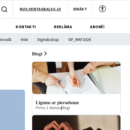
RUS.VENTASBALSS.LV
IENĀKT
KONTAKTI
REKLĀMA
ABONĒ!
Novadā
Vide
Digitalizācija
SIF_MAF2026
Blogi
Līgums ar pieradumu
Pirms 1 dienas
|
Blogi