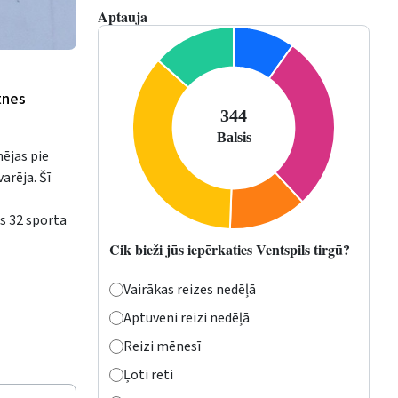
Aptauja
tnes
ējas pie
arēja. Šī
s 32 sporta
Cik bieži jūs iepērkaties Ventspils tirgū?
Vairākas reizes nedēļā
Aptuveni reizi nedēļā
Reizi mēnesī
Ļoti reti