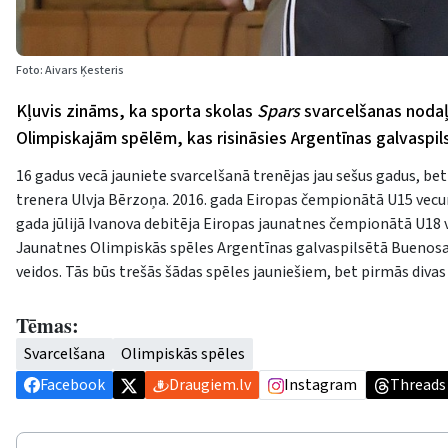
Foto: Aivars Ķesteris
Kļuvis zināms, ka sporta skolas
Spars
svarcelšanas nodaļ
Olimpiskajām spēlēm, kas risināsies Argentīnas galvaspi
16 gadus vecā jauniete svarcelšanā trenējas jau sešus gadus, bet
trenera Ulvja Bērzoņa. 2016. gada Eiropas čempionātā U15 vecum
gada jūlijā Ivanova debitēja Eiropas jaunatnes čempionātā U18
Jaunatnes Olimpiskās spēles Argentīnas galvaspilsētā Buenosair
veidos. Tās būs trešās šādas spēles jauniešiem, bet pirmās diva
Tēmas:
Svarcelšana
Olimpiskās spēles
Facebook
Draugiem.lv
Instagram
Threads