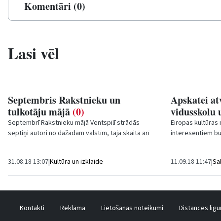
Komentāri (0)
Lasi vēl
Septembris Rakstnieku un
Apskatei at
tulkotāju mājā
(0)
vidusskolu 
Septembrī Rakstnieku mājā Ventspilī strādās
Eiropas kultūras
septiņi autori no dažādām valstīm, tajā skaitā arī
interesentiem bū
ASV.
būvobjektu Ventsp
un...
31.08.18 13:07
|
Kultūra un izklaide
11.09.18 11:47
|
Sa
Kontakti
Reklāma
Lietošanas noteikumi
Distances līg