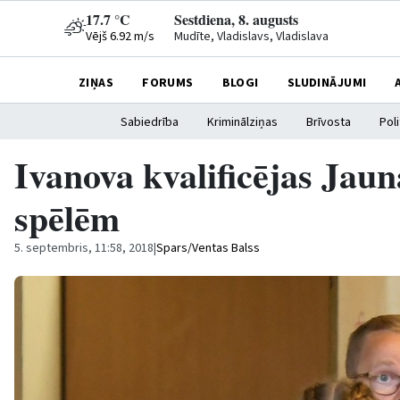
17.7 °C
Sestdiena, 8. augusts
Vējš 6.92 m/s
Mudīte, Vladislavs, Vladislava
ZIŅAS
FORUMS
BLOGI
SLUDINĀJUMI
Sabiedrība
Kriminālziņas
Brīvosta
Poli
Ivanova kvalificējas Jau
spēlēm
5. septembris, 11:58, 2018
|
Spars/Ventas Balss