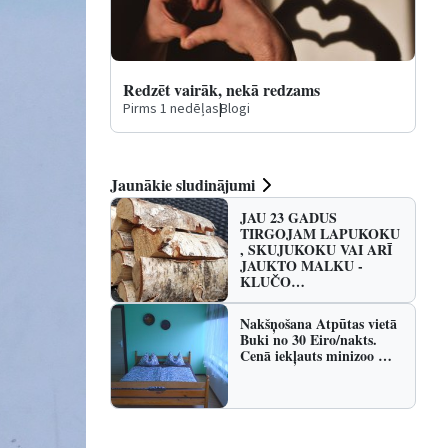
Redzēt vairāk, nekā redzams
Pirms 1 nedēļas
|
Blogi
Jaunākie sludinājumi
JAU 23 GADUS
TIRGOJAM LAPUKOKU
, SKUJUKOKU VAI ARĪ
JAUKTO MALKU -
KLUČO…
Nakšņošana Atpūtas vietā
Buki no 30 Eiro/nakts.
Cenā iekļauts minizoo …