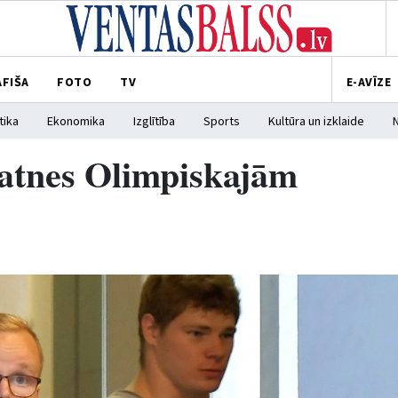
AFIŠA
FOTO
TV
E-AVĪZE
tika
Ekonomika
Izglītība
Sports
Kultūra un izklaide
natnes Olimpiskajām