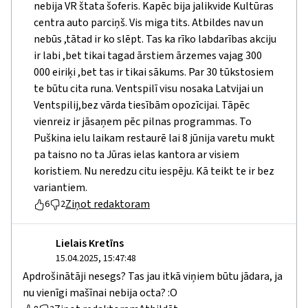
nebija VR štata šoferis. Kapēc bija jalikvide Kultūras
centra auto parciņš. Vis miga tits. Atbildes nav un
nebūs ,tātad ir ko slēpt. Tas ka rīko labdarības akciju
ir labi ,bet tikai tagad ārstiem ārzemes vajag 300
000 eiriķi ,bet tas ir tikai sākums. Par 30 tūkstosiem
te būtu cita runa. Ventspilī visu nosaka Latvijai un
Ventspilij,bez vārda tiesībām opozīcijai. Tāpēc
vienreiz ir jāsaņem pēc pilnas programmas. To
Puškina ielu laikam restaurē lai 8 jūnija varetu mukt
pa taisno no ta Jūras ielas kantora ar visiem
koristiem. Nu neredzu citu iespēju. Kā teikt te ir bez
variantiem.
Ziņot redaktoram
6
2
Lielais Kretīns
15.04.2025, 15:47:48
Apdrošinātāji nesegs? Tas jau itkā viņiem būtu jādara, ja
nu vienīgi mašīnai nebija octa? :O