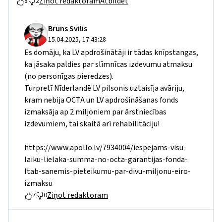
Ziņot redaktoram
Atbildēt
8
2
Bruns Svilis
15.04.2025, 17:43:28
Es domāju, ka LV apdrošinātāji ir tādas knīpstangas,
ka jāsaka paldies par slīmnīcas izdevumu atmaksu
(no personīgas pieredzes).
Turpretī Nīderlandē LV pilsonis uztaisīja avāriju,
kram nebija OCTA un LV apdrošināšanas fonds
izmaksāja ap 2 miljoniem par ārstniecības
izdevumiem, tai skaitā arī rehabilitāciju!
https://www.apollo.lv/7934004/iespejams-visu-
laiku-lielaka-summa-no-octa-garantijas-fonda-
ltab-sanemis-pieteikumu-par-divu-miljonu-eiro-
izmaksu
Ziņot redaktoram
7
0