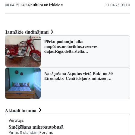
08.04.25 14:54
|
Kultūra un izklaide
11.04.25 08:10
|
E
Jaunākie sludinājumi
Pērku padomju laika
mopēdus,motociklus,rezerves
daļas.Riga,delta,stella…
Nakšņošana Atpūtas vietā Buki no 30
Eiro/nakts. Cenā iekļauts minizoo …
Aktuāli forumā
Vērotājs
Smēķēšana mikroautobusā
Pirms 9 stundām
|
Forums