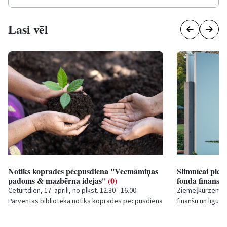
Lasi vēl
Notiks koprades pēcpusdiena ''Vecmāmiņas
Slimnīcai pieš
padoms & mazbērna idejas''
(0)
fonda finans
Ceturtdien, 17. aprīlī, no plkst. 12.30 - 16.00
Ziemeļkurzemes
Pārventas bibliotēkā notiks koprades pēcpusdiena
finanšu un līgumu
“Vecmāmiņas padoms & mazbērna idejas”, kurā...