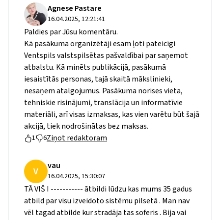
Agnese Pastare
16.04.2025, 12:21:41
Paldies par Jūsu komentāru.
Kā pasākuma organizētāji esam ļoti pateicīgi
Ventspils valstspilsētas pašvaldībai par saņemot
atbalstu. Kā minēts publikācijā, pasākumā
iesaistītās personas, tajā skaitā mākslinieki,
nesaņem atalgojumus. Pasākuma norises vieta,
tehniskie risinājumi, translācija un informatīvie
materiāli, arī visas izmaksas, kas vien varētu būt šajā
akcijā, tiek nodrošinātas bez maksas.
Ziņot redaktoram
1
6
vau
V
16.04.2025, 15:30:07
TĀ VIŠ I ----------- ātbildi lūdzu kas mums 35 gadus
atbild par visu izveidoto sistēmu pilsetā . Man nav
vēl tagad atbilde kur stradāja tas soferis . Bija vai