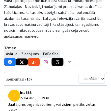
Valsts policijā par notikušo tika sākts kriminālprocess pēc
21.nodaļas - Noziedzīgi nodarījumi pret satiksmes drošību,
taču ticams, ka tas tiks izbeigts saistībā ar potenciālā
aizdomās turamā nāvi. Latvijas Televīzijā avārijā iesaistīto
kravas automašīnu vadītāji tika stāstījuši, ka negadījums
noticis, mikroautobusam uz piesniguša ceļa veicot
apdzīšanas manevru.
Tēmas:
Avārija
Ziedojums
Palīdzība
Komentāri (13)
Ina666
I
22.04.2025, 15:39:48
Jautājums organizatoriem , vai visiem pietiks vietas
zāle?