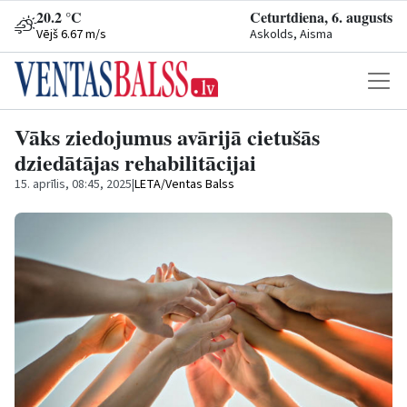
20.2 °C
Ceturtdiena, 6. augusts
Vējš 6.67 m/s
Askolds, Aisma
Vāks ziedojumus avārijā cietušās
dziedātājas rehabilitācijai
15. aprīlis, 08:45, 2025
|
LETA/Ventas Balss