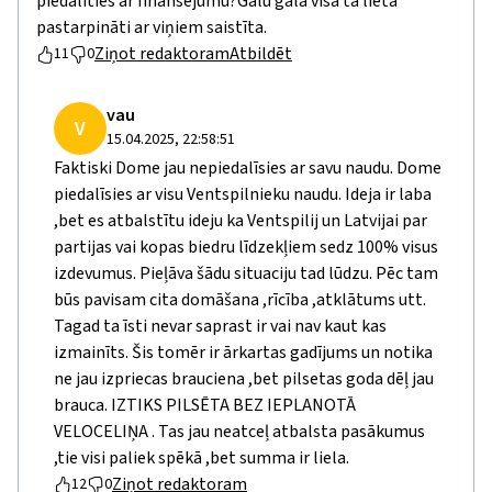
piedalīties ar finansējumu?Galu galā visa tā lieta
pastarpināti ar viņiem saistīta.
Ziņot redaktoram
Atbildēt
11
0
vau
V
15.04.2025, 22:58:51
Faktiski Dome jau nepiedalīsies ar savu naudu. Dome
piedalīsies ar visu Ventspilnieku naudu. Ideja ir laba
,bet es atbalstītu ideju ka Ventspilij un Latvijai par
partijas vai kopas biedru līdzekļiem sedz 100% visus
izdevumus. Pieļāva šādu situaciju tad lūdzu. Pēc tam
būs pavisam cita domāšana ,rīcība ,atklātums utt.
Tagad ta īsti nevar saprast ir vai nav kaut kas
izmainīts. Šis tomēr ir ārkartas gadījums un notika
ne jau izpriecas brauciena ,bet pilsetas goda dēļ jau
brauca. IZTIKS PILSĒTA BEZ IEPLANOTĀ
VELOCELIŅA . Tas jau neatceļ atbalsta pasākumus
,tie visi paliek spēkā ,bet summa ir liela.
Ziņot redaktoram
12
0