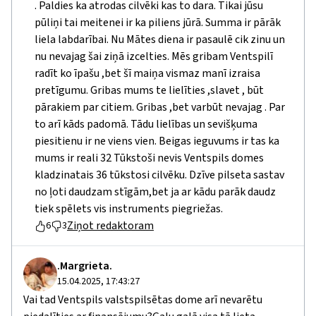
. Paldies ka atrodas cilvēki kas to dara. Tikai jūsu
pūliņi tai meitenei ir ka piliens jūrā. Summa ir pārāk
liela labdarībai. Nu Mātes diena ir pasaulē cik zinu un
nu nevajag šai ziņā izcelties. Mēs gribam Ventspilī
radīt ko īpašu ,bet šī maiņa vismaz manī izraisa
pretīgumu. Gribas mums te lielīties ,slavet , būt
pārakiem par citiem. Gribas ,bet varbūt nevajag . Par
to arī kāds padomā. Tādu lielības un sevišķuma
piesitienu ir ne viens vien. Beigas ieguvums ir tas ka
mums ir reali 32 Tūkstoši nevis Ventspils domes
kladzinatais 36 tūkstosi cilvēku. Dzīve pilseta sastav
no ļoti daudzam stīgām,bet ja ar kādu parāk daudz
tiek spēlets vis instruments piegriežas.
Ziņot redaktoram
6
3
.Margrieta.
15.04.2025, 17:43:27
Vai tad Ventspils valstspilsētas dome arī nevarētu