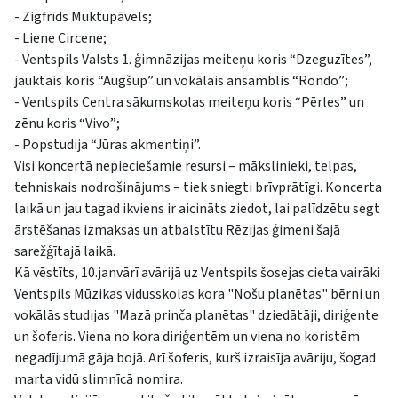
- Zigfrīds Muktupāvels;
- Liene Circene;
- Ventspils Valsts 1. ģimnāzijas meiteņu koris “Dzeguzītes”,
jauktais koris “Augšup” un vokālais ansamblis “Rondo”;
- Ventspils Centra sākumskolas meiteņu koris “Pērles” un
zēnu koris “Vivo”;
- Popstudija “Jūras akmentiņi”.
Visi koncertā nepieciešamie resursi – mākslinieki, telpas,
tehniskais nodrošinājums – tiek sniegti brīvprātīgi. Koncerta
laikā un jau tagad ikviens ir aicināts ziedot, lai palīdzētu segt
ārstēšanas izmaksas un atbalstītu Rēzijas ģimeni šajā
sarežģītajā laikā.
Kā vēstīts, 10.janvārī avārijā uz Ventspils šosejas cieta vairāki
Ventspils Mūzikas vidusskolas kora "Nošu planētas" bērni un
vokālās studijas "Mazā prinča planētas" dziedātāji, diriģente
un šoferis. Viena no kora diriģentēm un viena no koristēm
negadījumā gāja bojā. Arī šoferis, kurš izraisīja avāriju, šogad
marta vidū slimnīcā nomira.