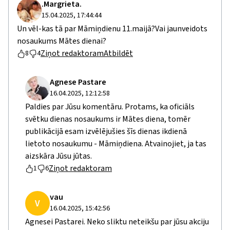
.Margrieta.
15.04.2025, 17:44:44
Un vēl-kas tā par Māmiņdienu 11.maijā?Vai jaunveidots
nosaukums Mātes dienai?
Ziņot redaktoram
Atbildēt
8
4
Agnese Pastare
16.04.2025, 12:12:58
Paldies par Jūsu komentāru. Protams, ka oficiāls
svētku dienas nosaukums ir Mātes diena, tomēr
publikācijā esam izvēlējušies šīs dienas ikdienā
lietoto nosaukumu - Māmiņdiena. Atvainojiet, ja tas
aizskāra Jūsu jūtas.
Ziņot redaktoram
1
6
vau
V
16.04.2025, 15:42:56
Agnesei Pastarei. Neko sliktu neteikšu par jūsu akciju