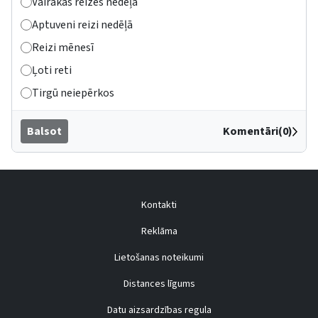
Vairākas reizes nedēļā
Aptuveni reizi nedēļā
Reizi mēnesī
Ļoti reti
Tirgū neiepērkos
Balsot
Komentāri(0)
Kontakti
Reklāma
Lietošanas noteikumi
Distances līgums
Datu aizsardzības regula