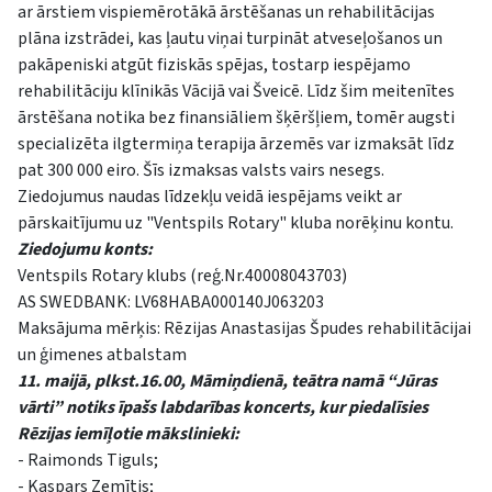
ar ārstiem vispiemērotākā ārstēšanas un rehabilitācijas
plāna izstrādei, kas ļautu viņai turpināt atveseļošanos un
pakāpeniski atgūt fiziskās spējas, tostarp iespējamo
rehabilitāciju klīnikās Vācijā vai Šveicē. Līdz šim meitenītes
ārstēšana notika bez finansiāliem šķēršļiem, tomēr augsti
specializēta ilgtermiņa terapija ārzemēs var izmaksāt līdz
pat 300 000 eiro. Šīs izmaksas valsts vairs nesegs.
Ziedojumus naudas līdzekļu veidā iespējams veikt ar
pārskaitījumu uz "Ventspils Rotary" kluba norēķinu kontu.
Ziedojumu konts:
Ventspils Rotary klubs (reģ.Nr.40008043703)
AS SWEDBANK: LV68HABA000140J063203
Maksājuma mērķis: Rēzijas Anastasijas Špudes rehabilitācijai
un ģimenes atbalstam
11. maijā, plkst.16.00, Māmiņdienā, teātra namā “Jūras
vārti” notiks īpašs labdarības koncerts, kur piedalīsies
Rēzijas iemīļotie mākslinieki:
- Raimonds Tiguls;
- Kaspars Zemītis;