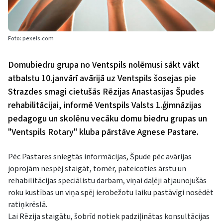
Foto: pexels.com
Domubiedru grupa no Ventspils nolēmusi sākt vākt
atbalstu 10.janvārī avārijā uz Ventspils šosejas pie
Strazdes smagi cietušās Rēzijas Anastasijas Špudes
rehabilitācijai, informē Ventspils Valsts 1.ģimnāzijas
pedagogu un skolēnu vecāku domu biedru grupas un
"Ventspils Rotary" kluba pārstāve Agnese Pastare.
Pēc Pastares sniegtās informācijas, Špude pēc avārijas
joprojām nespēj staigāt, tomēr, pateicoties ārstu un
rehabilitācijas speciālistu darbam, viņai daļēji atjaunojušās
roku kustības un viņa spēj ierobežotu laiku pastāvīgi nosēdēt
ratiņkrēslā.
Lai Rēzija staigātu, šobrīd notiek padziļinātas konsultācijas