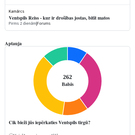
Kamārcs
Ventspils Reiss - kur ir drošības jostas, bitīt matos
Pirms 2 dienām
|
Forums
Aptauja
Cik bieži jūs iepērkaties Ventspils tirgū?