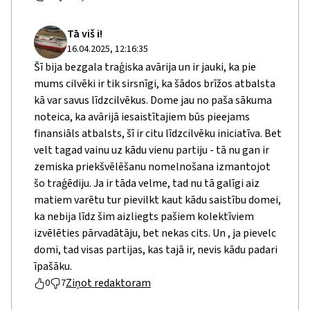
Tā viš i!
16.04.2025, 12:16:35
Šī bija bezgala traģiska avārija un ir jauki, ka pie
mums cilvēki ir tik sirsnīgi, ka šādos brīžos atbalsta
kā var savus līdzcilvēkus. Dome jau no paša sākuma
noteica, ka avārijā iesaistītajiem būs pieejams
finansiāls atbalsts, šī ir citu līdzcilvēku iniciatīva. Bet
velt tagad vainu uz kādu vienu partiju - tā nu gan ir
zemiska priekšvēlēšanu nomelnošana izmantojot
šo traģēdiju. Ja ir tāda velme, tad nu tā galīgi aiz
matiem varētu tur pievilkt kaut kādu saistību domei,
ka nebija līdz šim aizliegts pašiem kolektīviem
izvēlēties pārvadātāju, bet nekas cits. Un , ja pievelc
domi, tad visas partijas, kas tajā ir, nevis kādu padari
īpašāku.
Ziņot redaktoram
0
7