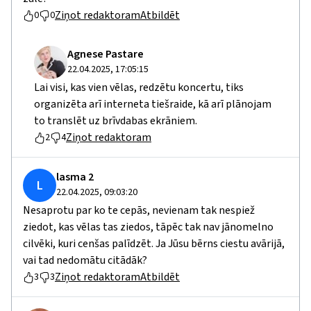
Ziņot redaktoram
Atbildēt
0
0
Agnese Pastare
22.04.2025, 17:05:15
Lai visi, kas vien vēlas, redzētu koncertu, tiks
organizēta arī interneta tiešraide, kā arī plānojam
to translēt uz brīvdabas ekrāniem.
Ziņot redaktoram
2
4
lasma 2
L
22.04.2025, 09:03:20
Nesaprotu par ko te cepās, nevienam tak nespiež
ziedot, kas vēlas tas ziedos, tāpēc tak nav jānomelno
cilvēki, kuri cenšas palīdzēt. Ja Jūsu bērns ciestu avārijā,
vai tad nedomātu citādāk?
Ziņot redaktoram
Atbildēt
3
3