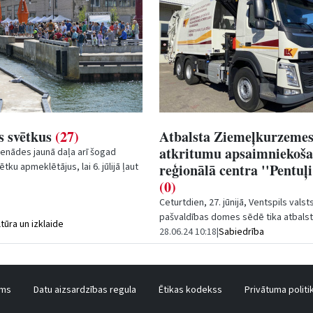
s svētkus
(27)
Atbalsta Ziemeļkurzeme
atkritumu apsaimniekoš
enādes jaunā daļa arī šogad
ku apmeklētājus, lai 6. jūlijā ļaut
reģionālā centra ''Pentuļi'
vinībām. Unikālās boju...
(0)
Ceturtdien, 27. jūnijā, Ventspils valst
pašvaldības domes sēdē tika atbalst
ltūra un izklaide
Ziemeļkurzemes atkritumu apsaimn
28.06.24 10:18
|
Sabiedrība
reģionālā...
ums
Datu aizsardzības regula
Ētikas kodekss
Privātuma politi