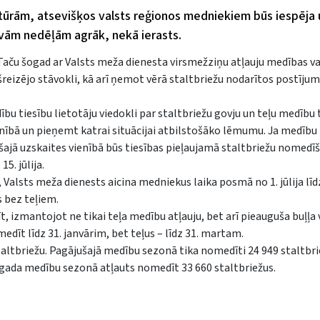
ltūrām, atsevišķos valsts reģionos medniekiem būs iespēja
 divām nedēļām agrāk, nekā ierasts.
ā. Taču šogad ar Valsts meža dienesta virsmežziņu atļauju medības v
reizējo stāvokli, kā arī ņemot vērā staltbriežu nodarītos postīju
ību tiesību lietotāju viedokli par staltbriežu govju un teļu medību
ienībā un pieņemt katrai situācijai atbilstošāko lēmumu. Ja medību
ajā uzskaites vienībā būs tiesības pieļaujamā staltbriežu nomedī
5. jūlija.
 Valsts meža dienests aicina medniekus laika posmā no 1. jūlija līdz
s bez teļiem.
, izmantojot ne tikai teļa medību atļauju, bet arī pieauguša buļļa 
edīt līdz 31. janvārim, bet teļus – līdz 31. martam.
altbriežu. Pagājušajā medību sezonā tika nomedīti 24 949 staltbrie
gada medību sezonā atļauts nomedīt 33 660 staltbriežus.