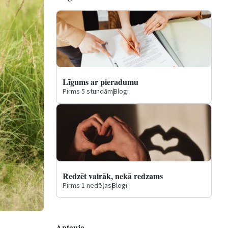
Līgums ar pieradumu
Pirms 5 stundām
|
Blogi
Redzēt vairāk, nekā redzams
Pirms 1 nedēļas
|
Blogi
Aptauja