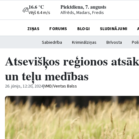
16.6 °C
Piektdiena, 7. augusts
Vējš 6.4 m/s
Alfrēds, Madars, Fredis
ZIŅAS
FORUMS
BLOGI
SLUDINĀJUMI
Sabiedrība
Kriminālziņas
Brīvosta
Poli
Atsevišķos reģionos atsāk
un teļu medības
26. jūnijs, 12:20, 2024
|
VMD/Ventas Balss