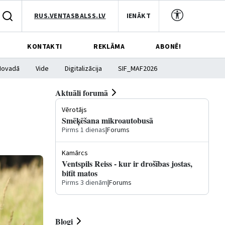
RUS.VENTASBALSS.LV
IENĀKT
KONTAKTI
REKLĀMA
ABONĒ!
Novadā
Vide
Digitalizācija
SIF_MAF2026
Aktuāli forumā
Vērotājs
Smēķēšana mikroautobusā
Pirms 1 dienas
|
Forums
Kamārcs
Ventspils Reiss - kur ir drošības jostas,
bitīt matos
Pirms 3 dienām
|
Forums
Blogi