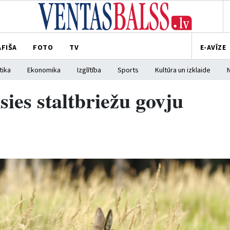
AFIŠA
FOTO
TV
E-AVĪZE
tika
Ekonomika
Izglītība
Sports
Kultūra un izklaide
sies staltbriežu govju