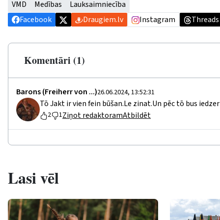
VMD
Medības
Lauksaimniecība
Facebook
Draugiem.lv
Instagram
Threads
Komentāri (1)
Barons (Freiherr von ...)
26.06.2024, 13:52:31
Tō Jakt ir vien fein būšan.Le zinat.Un pēc tō bus iedzer
Ziņot redaktoram
Atbildēt
2
1
Lasi vēl