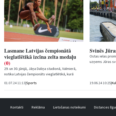
Lasmane Latvijas čempionātā
Svinēs Jūra
vieglatlētikā izcīna zelta medaļu
Ostas ielas prom
(0)
uzņems Jūras svēt
vaļu grandiozām s
29. un 30. jūnijā, Jāņa Daliņa stadionā, Valmierā,
notika Latvijas čempionāts vieglatlētikā, kurā
startēja Ventspils Olimpiskās vienības un...
01.07.24 11:13
|
Sports
19.06.24 10:25
|
Ku
Kontakti
Reklāma
Lietošanas noteikumi
Distances līg