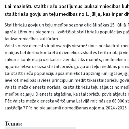
Lai mazinātu staltbriežu postījumus lauksaimniecības ku
staltbriežu govju un teļu medības no 1. jūlija, kas ir par
Staltbriežu govju un teļu medību sezona oficiāli sākas 15. jūlij
agrāk. Lēmums pieņemts, izvērtējot staltbriežu populācijas paš
lauksaimniecības kultūrām.
Valsts meža dienests ir pilnvarojis virsmežziņus noskaidrot med
maiņas lietderību konkrētā dzīvnieku uzskaites teritoriālajā v
sākums konkrētajā uzskaites vienībā tiks mainīts, medniekiem š
apjoma ietvaros uzsākt staltbriežu govju un teļu medības pirms 1
Lai staltbriežu populāciju apsaimniekotu apzinīgi un ilgtspējīgi,
ievērot medībās izvēles principu un medīt tikai staltbriežu govi
Valsts meža dienests norāda, ka staltbriežu teļu atļauts nomedīt
medību atļauju. Dienests atgādina, ka staltbriežu govis atļauts m
Pēc Valsts meža dienesta vērtējuma Latvijā mitinās ap 68 000 st
sastādīja 77 % no pieļaujamā nomedīšanas apjoma. 2024./2025. 
Tēmas: