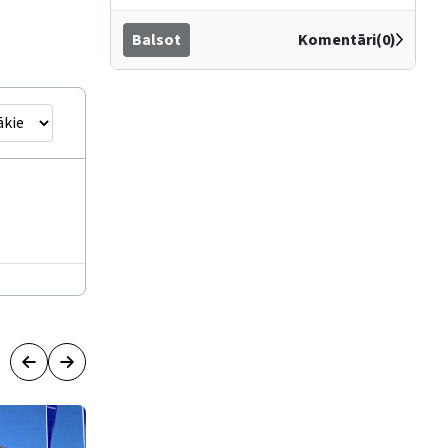
Balsot
Komentāri(0)