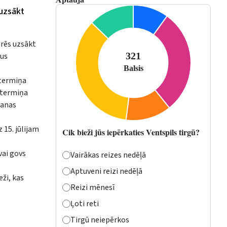
 uzsākt
arēs uzsākt
mus
 termiņa
 termiņa
šanas
 15. jūlijam
Cik bieži jūs iepērkaties Ventspils tirgū?
vai govs
Vairākas reizes nedēļā
Aptuveni reizi nedēļā
ži, kas
Reizi mēnesī
Ļoti reti
Tirgū neiepērkos