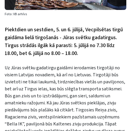
Foto: VB arhīvs
Piektdien un sestdien, 5. un 6. jūlijā, Vecpilsētas tirgū
gaidāma lielā tirgošanās - Jūras svētku gadatirgus.
Tirgus strādās ilgāk kā parasti: 5. jūlijā no 7.30 līdz
18.00, bet 6. jūlijā no 8.00 – 18.00.
Uz Jūras svētku gadatirgu gaidāmi ierodamies tirgotāji no
visiem Latvijas novadiem, kā arī no Lietuvas. Tirgotāji būs
izvietoti ne tikai laukumā, tirdzniecības vietās un paviljonos,
bet arī uz Tirgus ielas, kas būs slēgta transporta satiksmei.
Būs gan zivis un to izstrādājumi, gan sieri, saldumi un
amatnieku ražojumi. Kā jau Jūras svētkos pieklājas, zivju
piedāvājums būs plašāks kā citkārt. Tirgosies Reiņa zivis,
Ragaciema zivis, ventspilniekiem pazīstamais uzņēmums
“Bella IK”, paviljonā būs Kaltenes zivju produkcija. Tāpat
neiztrūkstoši varēs iegādāties dažādus ziedus un dārza augus.