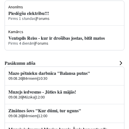
Anonīms
Pieslēgšu elektrību!!!
Pirms 1 stundas
|
Forums
Kamārcs
Ventspils Reiss - kur ir drošības jostas, bitīt matos
Pirms 4 dienām
|
Forums
Pasākumu afiša
Mazo pētnieku darbnīca "Balansa putns"
09.08.26
|
Bērniem
|
10:30
Muzejs iedvesmo - Jūties kā mājās!
09.08.26
|
Mūzika
|
12:00
Zinātnes šovs "Kur dūmi, tur uguns"
09.08.26
|
Bērniem
|
12:00