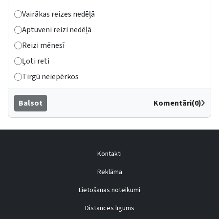
Vairākas reizes nedēļā
Aptuveni reizi nedēļā
Reizi mēnesī
Ļoti reti
Tirgū neiepērkos
Balsot
Komentāri(0)
Kontakti
Reklāma
Lietošanas noteikumi
Distances līgums