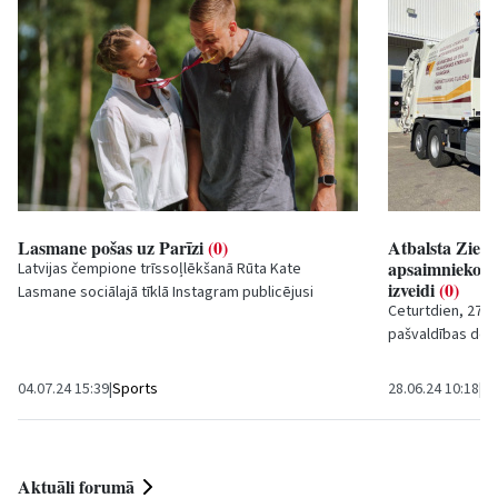
Lasmane pošas uz Parīzi
(0)
Atbalsta Ziem
apsaimniekošan
Latvijas čempione trīssoļlēkšanā Rūta Kate
izveidi
(0)
Lasmane sociālajā tīklā Instagram publicējusi
Ceturtdien, 27. j
sajūsmas pilnu ierakstu par olimpiskā sapņa...
pašvaldības dome
Ziemeļkurzemes
reģionālā...
04.07.24 15:39
|
Sports
28.06.24 10:18
|
Sa
Aktuāli forumā