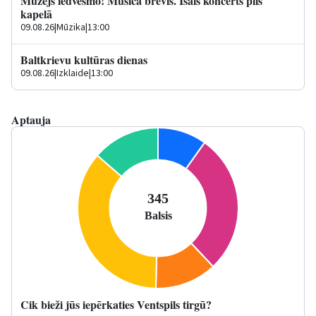
Muzejs iedvesmo! Musica brevis. Īsais koncerts pils
kapelā
09.08.26
|
Mūzika
|
13:00
Baltkrievu kultūras dienas
09.08.26
|
Izklaide
|
13:00
Aptauja
Cik bieži jūs iepērkaties Ventspils tirgū?