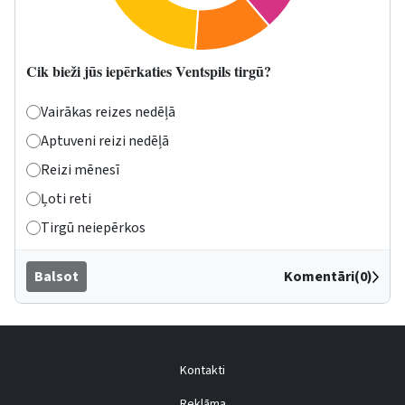
Cik bieži jūs iepērkaties Ventspils tirgū?
Vairākas reizes nedēļā
Aptuveni reizi nedēļā
Reizi mēnesī
Ļoti reti
Tirgū neiepērkos
Balsot
Komentāri(0)
Kontakti
Reklāma