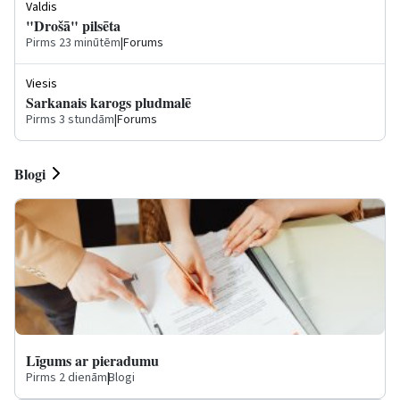
Valdis
"Drošā" pilsēta
Pirms 23 minūtēm
|
Forums
Viesis
Sarkanais karogs pludmalē
Pirms 3 stundām
|
Forums
Blogi
Līgums ar pieradumu
Pirms 2 dienām
|
Blogi