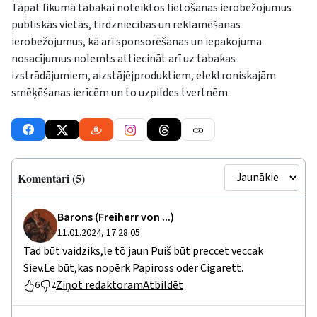
Tāpat likumā tabakai noteiktos lietošanas ierobežojumus
publiskās vietās, tirdzniecības un reklamēšanas
ierobežojumus, kā arī sponsorēšanas un iepakojuma
nosacījumus nolemts attiecināt arī uz tabakas
izstrādājumiem, aizstājējproduktiem, elektroniskajām
smēķēšanas ierīcēm un to uzpildes tvertnēm.
Komentāri (5)
Barons (Freiherr von ...)
11.01.2024, 17:28:05
Tad būt vaidziks,le tō jaun Puiš būt preccet veccak
Siev.Le būt,kas nopērk Papiross oder Cigarett.
Ziņot redaktoram
Atbildēt
6
2