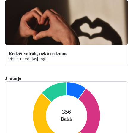
Redzēt vairāk, nekā redzams
Pirms 1 nedēļas
|
Blogi
Aptauja