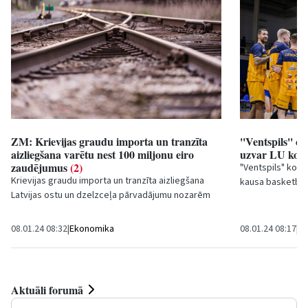
ZM: Krievijas graudu importa un tranzīta
''Ventspils'' c
aizliegšana varētu nest 100 miljonu eiro
uzvar LU ko
zaudējumus
(2)
"Ventspils" koma
Krievijas graudu importa un tranzīta aizliegšana
kausa basketbolā
Latvijas ostu un dzelzceļa pārvadājumu nozarēm
18 punktu pārsvar
varētu nest kopumā 100 miljonu eiro zaudējumus,...
08.01.24 08:32
|
Ekonomika
08.01.24 08:17
|
Sp
Aktuāli forumā