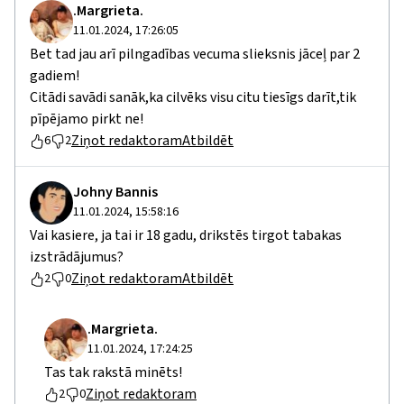
.Margrieta.
11.01.2024, 17:26:05
Bet tad jau arī pilngadības vecuma slieksnis jāceļ par 2
gadiem!
Citādi savādi sanāk,ka cilvēks visu citu tiesīgs darīt,tik
pīpējamo pirkt ne!
Ziņot redaktoram
Atbildēt
6
2
Johny Bannis
11.01.2024, 15:58:16
Vai kasiere, ja tai ir 18 gadu, drikstēs tirgot tabakas
izstrādājumus?
Ziņot redaktoram
Atbildēt
2
0
.Margrieta.
11.01.2024, 17:24:25
Tas tak rakstā minēts!
Ziņot redaktoram
2
0