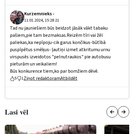
Kurzemnieks -
11.01.2024, 15:28:21
Tad nu jauniešiem būs beidzot jāsāk vākt tabaku
pašiem,pie tam bezmaksas.Reizēm tīri vai žēl
paliekas,ka nepīpoju-cik garus končikus-būtībā
puspīpētus smēķus- ļautiņi izmet atkritumu urnu
virspusēs izveidotos "pelnutraukos" pie autobusu
pieturām un veikaliem!
Būs konkurence tiem,ko par bomžiem dēvē.
Ziņot redaktoram
Atbildēt
5
1
Lasi vēl