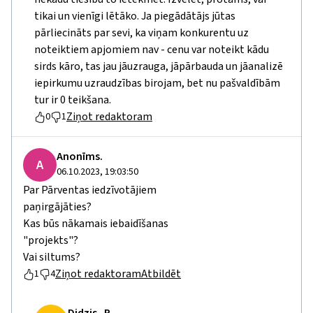
tikai un vienīgi lētāko. Ja piegādātājs jūtas
pārliecināts par sevi, ka viņam konkurentu uz
noteiktiem apjomiem nav - cenu var noteikt kādu
sirds kāro, tas jau jāuzrauga, jāpārbauda un jāanalizē
iepirkumu uzraudzības birojam, bet nu pašvaldībām
tur ir 0 teikšana.
Ziņot redaktoram
0
1
Anonīms.
A
06.10.2023, 19:03:50
Par Pārventas iedzīvotājiem
paņirgājāties?
Kas būs nākamais iebaidīšanas
"projekts"?
Vai siltums?
Ziņot redaktoram
Atbildēt
1
4