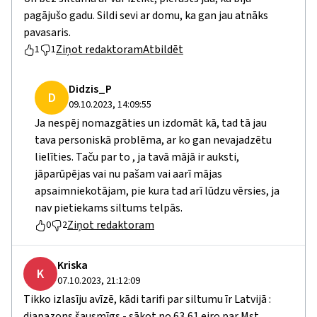
pagājušo gadu. Sildi sevi ar domu, ka gan jau atnāks
pavasaris.
Ziņot redaktoram
Atbildēt
1
1
Didzis_P
D
09.10.2023, 14:09:55
Ja nespēj nomazgāties un izdomāt kā, tad tā jau
tava personiskā problēma, ar ko gan nevajadzētu
lielīties. Taču par to , ja tavā mājā ir auksti,
jāparūpējas vai nu pašam vai aarī mājas
apsaimniekotājam, pie kura tad arī lūdzu vērsies, ja
nav pietiekams siltums telpās.
Ziņot redaktoram
0
2
Kriska
K
07.10.2023, 21:12:09
Tikko izlasīju avīzē, kādi tarifi par siltumu īr Latvijā :
diapazons šausmīgs - sākot no 63,61 eiro par Mst