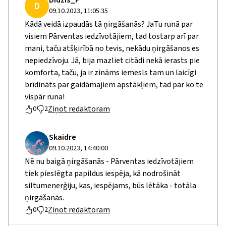
Didzis_P
D
09.10.2023, 11:05:35
Kādā veidā izpaudās tā ņirgāšanās? JaTu runā par
visiem Pārventas iedzīvotājiem, tad tostarp arī par
mani, taču atšķirībā no tevis, nekādu ņirgāšanos es
nepiedzīvoju. Jā, bija mazliet citādi nekā ierasts pie
komforta, taču, ja ir zināms iemesls tam un laicīgi
brīdināts par gaidāmajiem apstākļiem, tad par ko te
vispār runa!
Ziņot redaktoram
0
2
Skaidre
09.10.2023, 14:40:00
Nē nu baigā ņirgāšanās - Pārventas iedzīvotājiem
tiek pieslēgta papildus iespēja, kā nodrošināt
siltumenerģiju, kas, iespējams, būs lētāka - totāla
ņirgāšanās.
Ziņot redaktoram
0
2