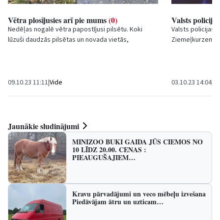
Vētra plosījusies arī pie mums
(0)
Valsts policija
Nedēļas nogalē vētra papostījusi pilsētu. Koki
Valsts policijas
lūzuši daudzās pilsētas un novada vietās,
Ziemeļkurzemes 
atbildīgajiem dienestiem darba netrūka. Valsts...
lūdz palīdzību kā
09.10.23 11:11
|
Vide
03.10.23 14:04
|
Kr
Jaunākie sludinājumi
MINIZOO BUKI GAIDA JŪS CIEMOS NO
10 LĪDZ 20.00. CENAS :
PIEAUGUŠAJIEM…
Kravu pārvadājumi un veco mēbeļu izvešana
Piedāvājam ātru un uzticam…