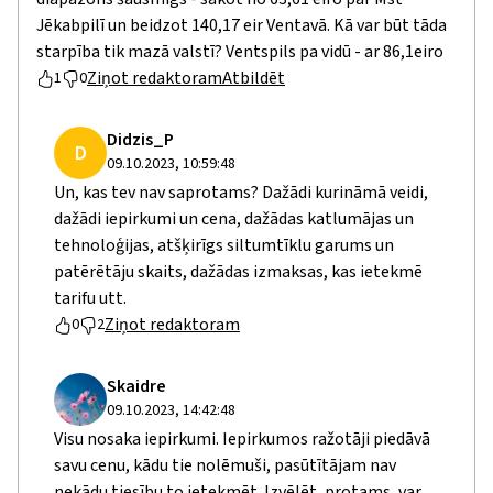
Jēkabpilī un beidzot 140,17 eir Ventavā. Kā var būt tāda
starpība tik mazā valstī? Ventspils pa vidū - ar 86,1eiro
Ziņot redaktoram
Atbildēt
1
0
Didzis_P
D
09.10.2023, 10:59:48
Un, kas tev nav saprotams? Dažādi kurināmā veidi,
dažādi iepirkumi un cena, dažādas katlumājas un
tehnoloģijas, atšķirīgs siltumtīklu garums un
patērētāju skaits, dažādas izmaksas, kas ietekmē
tarifu utt.
Ziņot redaktoram
0
2
Skaidre
09.10.2023, 14:42:48
Visu nosaka iepirkumi. Iepirkumos ražotāji piedāvā
savu cenu, kādu tie nolēmuši, pasūtītājam nav
nekādu tiesību to ietekmēt. Izvēlēt, protams, var