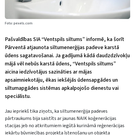
Foto: pexels.com
Pašvaldības SIA “Ventspils siltums” informē, ka šorīt
Pārventā atjaunota siltumenerģijas padeve karstā
ūdens sagatavošanai. Ja gadījumā kādā daudzdzīvokļu
mājā vēl nebūs karstā ūdens, “Ventspils siltums”
aicina iedzīvotājus sazināties ar mājas
apsaimniekotāju, ēkas iekšējās ūdensapgādes un
siltumapgādes sistēmas apkalpojošo dienestu vai
speciālistu.
Jau iepriekš tika ziņots, ka siltumenerģija padeves
pārtraukums bija saistīts ar jaunas NAIK koģenerācijas
stacijas jeb no atkritumiem iegūtā kurināmā reģenerācijas
iekārtu būvniecības projekta īstenošanu un objekta