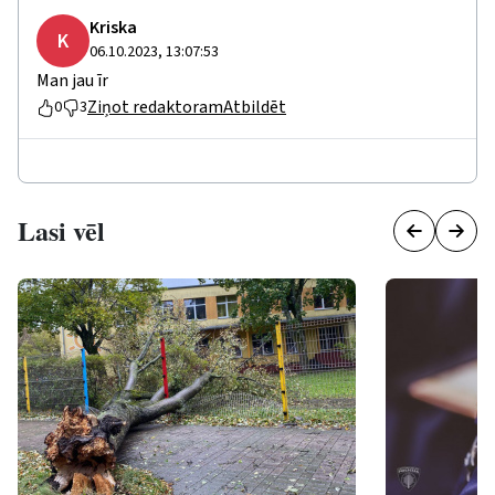
Kriska
K
06.10.2023, 13:07:53
Man jau īr
Ziņot redaktoram
Atbildēt
0
3
Lasi vēl