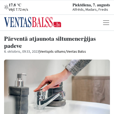
17.8 °C
Piektdiena, 7. augusts
Vējš 7.72 m/s
Alfrēds, Madars, Fredis
Pārventā atjaunota siltumenerģijas
padeve
6. oktobris, 09:33, 2023
|
Ventspils siltums/Ventas Balss