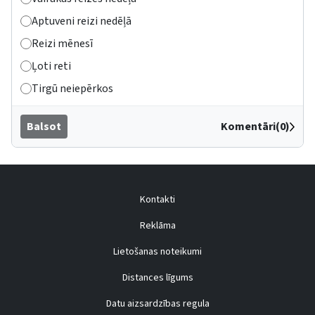
Aptuveni reizi nedēļā
Reizi mēnesī
Ļoti reti
Tirgū neiepērkos
Balsot
Komentāri(0)
Kontakti
Reklāma
Lietošanas noteikumi
Distances līgums
Datu aizsardzības regula