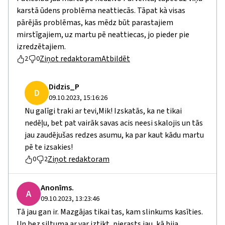
karstā ūdens problēma neattiecās. Tāpat kà visas
pārējās problēmas, kas mēdz būt parastajiem
mirstīgajiem, uz martu pē neattiecas, jo pieder pie
izredzētajiem.
Ziņot redaktoram
Atbildēt
2
0
Didzis_P
D
09.10.2023, 15:16:26
Nu galīgi traki ar tevi,Mik! Izskatās, ka ne tikai
nedēļu, bet pat vairāk savas acis neesi skalojis un tās
jau zaudējušas redzes asumu, ka par kaut kādu martu
pē te izsakies!
Ziņot redaktoram
0
2
Anonīms.
A
09.10.2023, 13:23:46
Tā jau gan ir. Mazgājas tikai tas, kam slinkums kasīties.
Un bez siltuma ar var iztikt, pierasts jau, kā bija