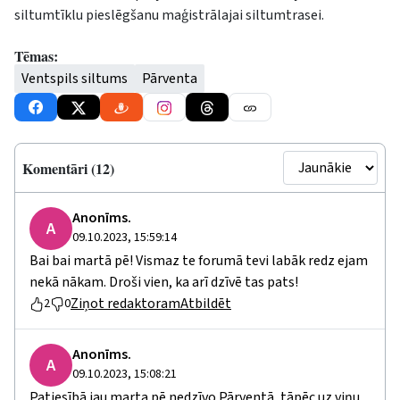
siltumtīklu pieslēgšanu maģistrālajai siltumtrasei.
Tēmas:
Ventspils siltums
Pārventa
Komentāri (12)
Anonīms.
A
09.10.2023, 15:59:14
Bai bai martā pē! Vismaz te forumā tevi labāk redz ejam
nekā nākam. Droši vien, ka arī dzīvē tas pats!
Ziņot redaktoram
Atbildēt
2
0
Anonīms.
A
09.10.2023, 15:08:21
Patiesībā jau marta pē nedzīvo Pārventā, tāpēc uz viņu