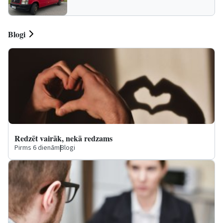
Blogi
Redzēt vairāk, nekā redzams
Pirms 6 dienām
|
Blogi