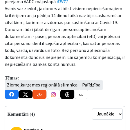
pieejama VADC mājaslapā
ŠEIT!
Asinis var ziedot, ja donors atbilst visiem nepieciešamajiem
kritērijiem un ja pēdējo 14 dienu laikā nav bijis saskarsmē ar
cilvēkiem, kuriem ir aizdomas par saslimšanu ar Covid-19.
Donoram līdzi jābūt derīgam personu apliecinošam
dokumentam - pasei, personas apliecībai (eID) vai jebkurai
citai personu identificējošai apliecība -, kas satur personas
kodu, vārdu, uzvārdu un foto. Bez personu apliecinoša
dokumenta donorus nepieņem. Lai saņemtu kompensāciju, ir
nepieciešams bankas konta numurs.
Tēmas:
Ziemeļkurzemes reģionālā slimnīca
Palīdzība
Komentāri (4)