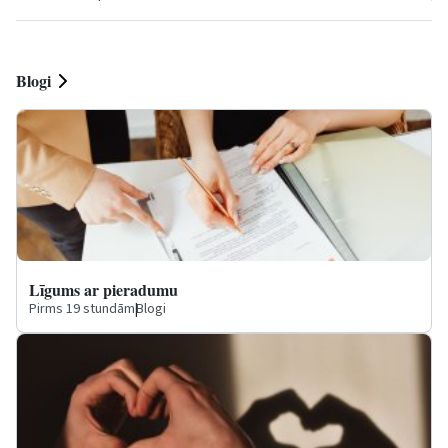
Blogi
Līgums ar pieradumu
Pirms 19 stundām
|
Blogi