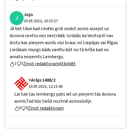
Jojo
J
20.05.2023, 20:23:27
Jā bet tikai kad cilvēks grib nodot asinis aizejot uz
donora centru viņi nestrādā. Izrādās ka Ventspilī nav
ārstu kas pieņem asinīs viņi brauc no Liepājas vai Rīgas.
Lielākais murgs kāds varētu būt no tā brīža kad no
amata noņemts Lembergs.
Ziņot redaktoram
Atbildēt
1
5
+Arājs 1488/2
20.05.2023, 22:15:46
Lai tak tas lembergs pats iet un pieņem tās donoru
asinis.Tad būs tiešā nozīmē asinssūcējs.
Ziņot redaktoram
6
0