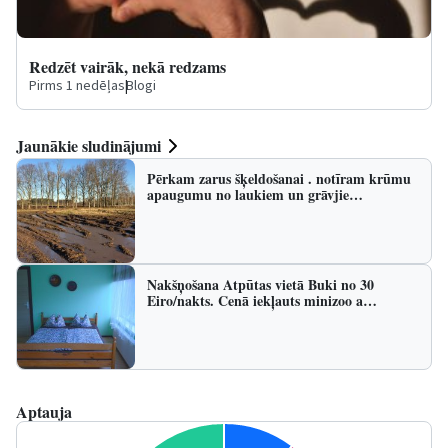
Redzēt vairāk, nekā redzams
Pirms 1 nedēļas
|
Blogi
Jaunākie sludinājumi
Pērkam zarus šķeldošanai . notīram krūmu
apaugumu no laukiem un grāvjie…
Nakšņošana Atpūtas vietā Buki no 30
Eiro/nakts. Cenā iekļauts minizoo a…
Aptauja