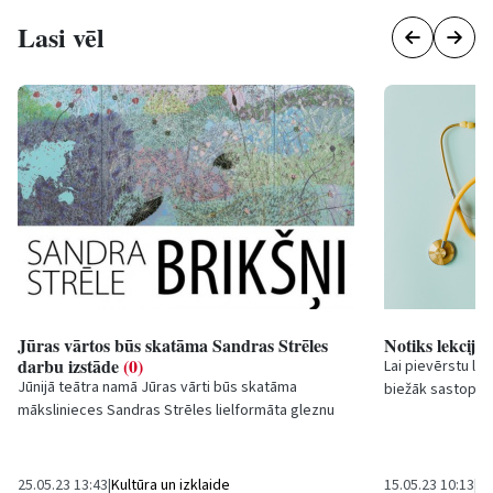
Lasi vēl
Jūras vārtos būs skatāma Sandras Strēles
Notiks lekcija 
darbu izstāde
(0)
Lai pievērstu li
Jūnijā teātra namā Jūras vārti būs skatāma
biežāk sastopama
mākslinieces Sandras Strēles lielformāta gleznu
arī uzzinātu vair
izstāde Brikšņi, kuras atklāšana notiks 2. jūnija...
25.05.23 13:43
|
Kultūra un izklaide
15.05.23 10:13
|
Sa