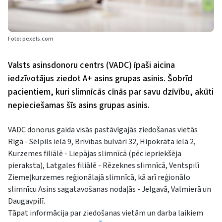
Foto: pexels.com
Valsts asinsdonoru centrs (VADC) īpaši aicina
iedzīvotājus ziedot A+ asins grupas asinis. Šobrīd
pacientiem, kuri slimnīcās cīnās par savu dzīvību, akūti
nepieciešamas šīs asins grupas asinis.
VADC donorus gaida visās pastāvīgajās ziedošanas vietās
Rīgā - Sēlpils ielā 9, Brīvības bulvārī 32, Hipokrāta ielā 2,
Kurzemes filiālē - Liepājas slimnīcā (pēc iepriekšēja
pieraksta), Latgales filiālē - Rēzeknes slimnīcā, Ventspilī
Ziemeļkurzemes reģionālajā slimnīcā, kā arī reģionālo
slimnīcu Asins sagatavošanas nodaļās - Jelgavā, Valmierā un
Daugavpilī.
Tāpat informācija par ziedošanas vietām un darba laikiem