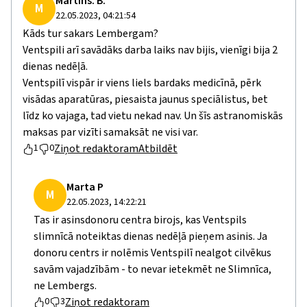
Martins. B.
M
22.05.2023, 04:21:54
Kāds tur sakars Lembergam?
Ventspili arī savādāks darba laiks nav bijis, vienīgi bija 2
dienas nedēļā.
Ventspilī vispār ir viens liels bardaks medicīnā, pērk
visādas aparatūras, piesaista jaunus speciālistus, bet
līdz ko vajaga, tad vietu nekad nav. Un šīs astranomiskās
maksas par vizīti samaksāt ne visi var.
Ziņot redaktoram
Atbildēt
1
0
Marta P
M
22.05.2023, 14:22:21
Tas ir asinsdonoru centra birojs, kas Ventspils
slimnīcā noteiktas dienas nedēļā pieņem asinis. Ja
donoru centrs ir nolēmis Ventspilī nealgot cilvēkus
savām vajadzībām - to nevar ietekmēt ne Slimnīca,
ne Lembergs.
Ziņot redaktoram
0
3