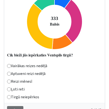
Cik bieži jūs iepērkaties Ventspils tirgū?
Vairākas reizes nedēļā
Aptuveni reizi nedēļā
Reizi mēnesī
Ļoti reti
Tirgū neiepērkos