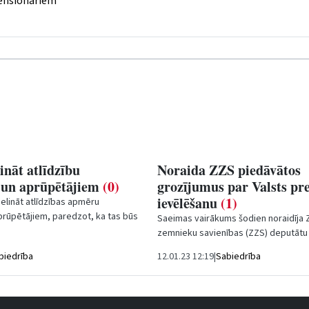
pensionāriem
ināt atlīdzību
Noraida ZZS piedāvātos
m un aprūpētājiem
(0)
grozījumus par Valsts pr
ievēlēšanu
(1)
ielināt atlīdzības apmēru
prūpētājiem, paredzot, ka tas būs
Saeimas vairākums šodien noraidīja 
 eiro par vienu pakalpojuma...
zemnieku savienības (ZZS) deputātu
grozījumus Satversmē, kuri būtu par
biedrība
12.01.23 12:19
|
Sabiedrība
noteikt, ka...