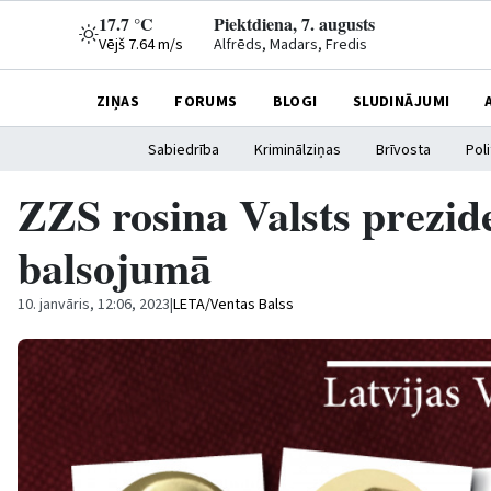
17.7 °C
Piektdiena, 7. augusts
Vējš 7.64 m/s
Alfrēds, Madars, Fredis
ZIŅAS
FORUMS
BLOGI
SLUDINĀJUMI
Sabiedrība
Kriminālziņas
Brīvosta
Poli
ZZS rosina Valsts prezide
balsojumā
10. janvāris, 12:06, 2023
|
LETA/Ventas Balss