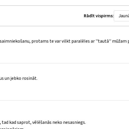
Rādīt vispirms:
a saimniekošanu, protams te var vilkt paralēles ar ''tautā'' mūžam
us un jebko rosināt.
 tad kad saprot, vēlēšanās neko nesasniegs.