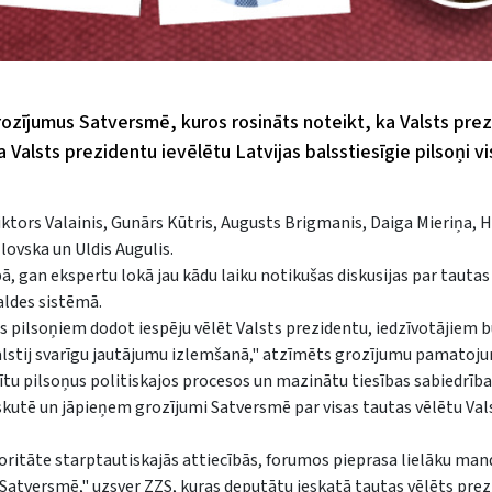
rozījumus Satversmē, kuros rosināts noteikt, ka Valsts pre
a Valsts prezidentu ievēlētu Latvijas balsstiesīgie pilsoņi v
tors Valainis, Gunārs Kūtris, Augusts Brigmanis, Daiga Mieriņa, H
lovska un Uldis Augulis.
bā, gan ekspertu lokā jau kādu laiku notikušas diskusijas par tautas
aldes sistēmā.
 pilsoņiem dodot iespēju vēlēt Valsts prezidentu, iedzīvotājiem b
 valstij svarīgu jautājumu izlemšanā," atzīmēts grozījumu pamatoj
stītu pilsoņus politiskajos procesos un mazinātu tiesības sabiedrīb
utē un jāpieņem grozījumi Satversmē par visas tautas vēlētu Val
utoritāte starptautiskajās attiecībās, forumos pieprasa lielāku man
 Satversmē," uzsver ZZS, kuras deputātu ieskatā tautas vēlēts pre