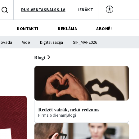
RUS.VENTASBALSS.LV
IENĀKT
KONTAKTI
REKLĀMA
ABONĒ!
Novadā
Vide
Digitalizācija
SIF_MAF2026
Blogi
Redzēt vairāk, nekā redzams
Pirms 6 dienām
|
Blogi