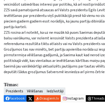
veicināšot sabiedrības interesi par politiku, kā arī nostiprināšot 
ZZS savā pamatojumā atsaucas arī Valsts prezidentu Egils Levit
ievēlēšanas par prezidentu viņš publikācijā presē kā vienu no s
pieciem gadiem gadiem esot norādījis, ka jaunu partiju dibināšan
partiju karteli.
ZZS rosina arī noteikt, ka uz ne mazāk kā puses Saeimas deputā
balsu vairākumu, var nolemt ierosināt Valsts prezidenta atlaiš
referenduma rezultāta tiktu atlaists vai nu Valsts prezidents va
Grozījumos tas nav minēts, bet partiju apvienība norāda uz ies
pirmstermiņa vēlēšanas gadījumā, ja Saeima kaut kad nerod izeju
politiskajā vidē, kas vienlaikus ar ievēlēšanas kārtības maiņu p
Saeimā jau vairākkārtīgi aktualizēts jautājums par tautas vēlētu 
deputāti šādus grozījumus Satversmē iesniedza arī pirms četri
Tēmas:
Prezidents
Vēlēšanas
Iedzīvotāji
Facebook
Draugiem.lv
Instagram
Threads