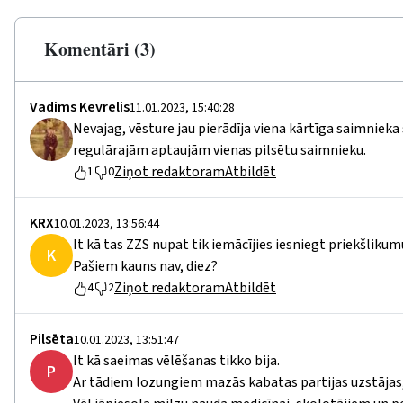
Komentāri (3)
Vadims Kevrelis
11.01.2023, 15:40:28
Nevajag, vēsture jau pierādīja viena kārtīga saimniek
regulārajām aptaujām vienas pilsētu saimnieku.
Ziņot redaktoram
Atbildēt
1
0
KRX
10.01.2023, 13:56:44
It kā tas ZZS nupat tik iemācījies iesniegt priekšlikum
K
Pašiem kauns nav, diez?
Ziņot redaktoram
Atbildēt
4
2
Pilsēta
10.01.2023, 13:51:47
It kā saeimas vēlēšanas tikko bija.
P
Ar tādiem lozungiem mazās kabatas partijas uzstājas,