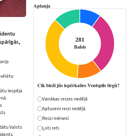
Aptauja
zidentu
ispārīgās,
arijs
 vēlētu
Cik bieži jūs iepērkaties Ventspils tirgū?
ūtu iespēja
umā.
Vairākas reizes nedēļā
as
Aptuveni reizi nedēļā
sts
Reizi mēnesī
dātu Valsts
Ļoti reti
zidents