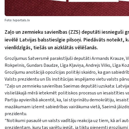
Foto: lvportals.lv
Zaļo un zemnieku savienības (ZZS) deputāti iesnieguši g
ievēlē Latvijas balsstiesīgie pilsoņi. Piedāvāts noteikt, k
vienlīdzīgās, tiešās un aizklātās vēlēšanās.
Grozījumus Satversmē parakstījuši deputāti Armands Krauze, Vik
Rokpelnis, Gundars Daudze, Līga Kļaviņa, Andrejs Vilks, Līga Koz
Grozījumu anotācijā opozīcijas politiķi skaidro, ka gan sabiedrī
Valsts prezidentu un šīs institūcijas iespējamo vietu valsts pārv
"Zaļo un zemnieku savienības Saeimas deputāti uzskata: Latvijas
vislielākajā mērā ietekmēt politiskos procesus un iesaistīties
Partiju apvienībā akcentē, ka, lai stiprinātu demokrātiju, iesai
mazākumam izlemt sabiedrības vairākuma vietā, Saeimā jāizdisk
prezidentu.
"Notikumi pasaulē un valsts vadītāju reakcija uz tiem, kā arī a
prezidentam, kuru tas varētu iegūt, ja tiktu pieņemti grozījumi