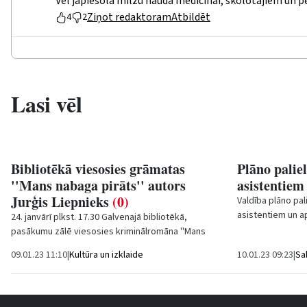
Vēl jāpiesola milzu nauda medicīnai, skolotājiem un 
Ziņot redaktoram
Atbildēt
4
2
Lasi vēl
Bibliotēkā viesosies grāmatas
Plāno paliel
''Mans nabaga pirāts'' autors
asistentie
Jurģis Liepnieks
(0)
Valdība plāno pal
asistentiem un a
24. janvārī plkst. 17.30 Galvenajā bibliotēkā,
ne mazāks kā 4,79
pasākumu zālē viesosies kriminālromāna ''Mans
nabaga pirāts'' autors un politikas vērotājs Jurģis...
09.01.23 11:10
|
Kultūra un izklaide
10.01.23 09:23
|
Sa