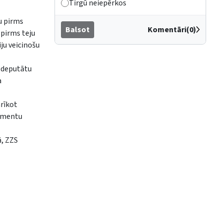
Tirgū neiepērkos
u pirms
Balsot
Komentāri(0)
 pirms teju
ju veicinošu
s deputātu
a
arīkot
lementu
ā, ZZS