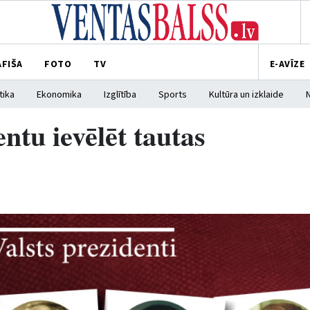
AFIŠA
FOTO
TV
E-AVĪZE
tika
Ekonomika
Izglītība
Sports
Kultūra un izklaide
ntu ievēlēt tautas