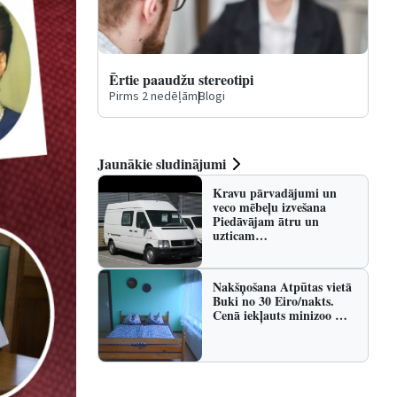
Ērtie paaudžu stereotipi
Pirms 2 nedēļām
|
Blogi
Jaunākie sludinājumi
Kravu pārvadājumi un
veco mēbeļu izvešana
Piedāvājam ātru un
uzticam…
Nakšņošana Atpūtas vietā
Buki no 30 Eiro/nakts.
Cenā iekļauts minizoo …