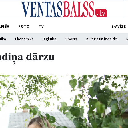
AFIŠA
FOTO
TV
E-AVĪZE
tika
Ekonomika
Izglītība
Sports
Kultūra un izklaide
mdiņa dārzu