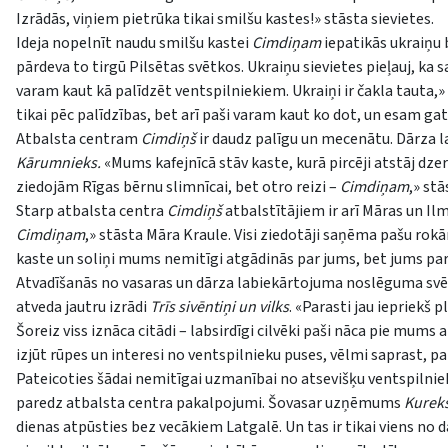
Izrādās, viņiem pietrūka tikai smilšu kastes!» stāsta sievietes.
Ideja nopelnīt naudu smilšu kastei
Cimdiņam
iepatikās ukraiņu 
pārdeva to tirgū Pilsētas svētkos. Ukraiņu sievietes pieļauj, ka 
varam kaut kā palīdzēt ventspilniekiem. Ukraiņi ir čakla tauta,
tikai pēc palīdzības, bet arī paši varam kaut ko dot, un esam gat
Atbalsta centram
Cimdiņš
ir daudz palīgu un mecenātu. Dārza l
Kārumnieks.
«Mums kafejnīcā stāv kaste, kurā pircēji atstāj dzer
ziedojām Rīgas bērnu slimnīcai, bet otro reizi –
Cimdiņam
,» st
Starp atbalsta centra
Cimdiņš
atbalstītājiem ir arī Māras un Il
Cimdiņam
,» stāsta Māra Kraule. Visi ziedotāji saņēma pašu ro
kaste un soliņi mums nemitīgi atgādinās par jums, bet jums pa
Atvadīšanās no vasaras un dārza labiekārtojuma noslēguma svēt
atveda jautru izrādi
Trīs sivēntiņi un vilks
. «Parasti jau iepriekš
Šoreiz viss iznāca citādi – labsirdīgi cilvēki paši nāca pie mums a
izjūt rūpes un interesi no ventspilnieku puses, vēlmi saprast, pa
Pateicoties šādai nemitīgai uzmanībai no atsevišķu ventspiln
paredz atbalsta centra pakalpojumi. Šovasar uzņēmums
Kurek
dienas atpūsties bez vecākiem Latgalē. Un tas ir tikai viens no