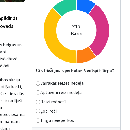
apildināt
 novada
as beigas un
labi
isā dārzā,
ējādi
Cik bieži jūs iepērkaties Ventspils tirgū?
bas akciju.
Vairākas reizes nedēļā
milšu kasti,
Aptuveni reizi nedēļā
šie – ieradās
 ir radījuši
Reizi mēnesī
ju
Ļoti reti
 nepieciešama
Tirgū neiepērkos
elam namam
dzīgs.