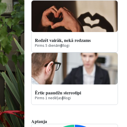
Redzēt vairāk, nekā redzams
Pirms 5 dienām
|
Blogi
Ērtie paaudžu stereotipi
Pirms 1 nedēļas
|
Blogi
Aptauja