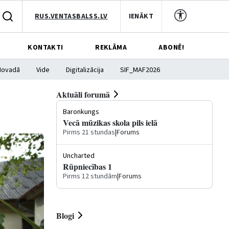
RUS.VENTASBALSS.LV
IENĀKT
KONTAKTI
REKLĀMA
ABONĒ!
Novadā
Vide
Digitalizācija
SIF_MAF2026
Aktuāli forumā
Baronkungs
Vecā mūzikas skola pils ielā
Pirms 21 stundas
|
Forums
Uncharted
Rūpniecības 1
Pirms 12 stundām
|
Forums
Blogi