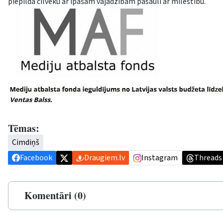
piepilda cilvēku ar īpašām vajadzībām pasauli ar mīlestību.
Tēmas:
Cimdiņš
Facebook
Draugiem.lv
Instagram
Threads
Komentāri (0)