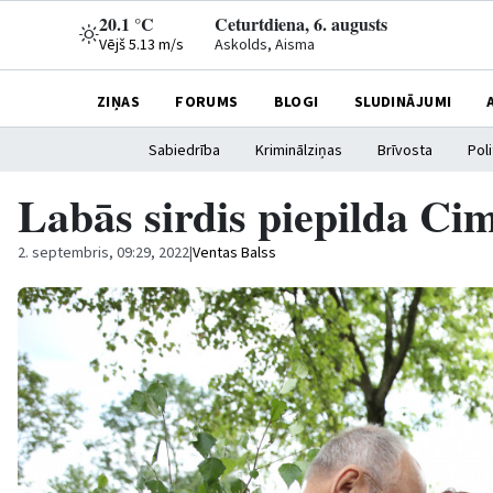
20.1 °C
Ceturtdiena, 6. augusts
Vējš 5.13 m/s
Askolds, Aisma
ZIŅAS
FORUMS
BLOGI
SLUDINĀJUMI
Sabiedrība
Kriminālziņas
Brīvosta
Poli
Labās sirdis piepilda Ci
2. septembris, 09:29, 2022
|
Ventas Balss