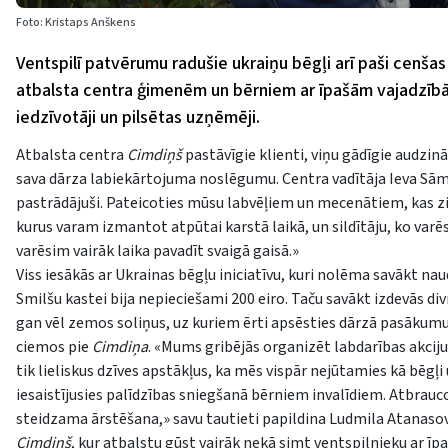
Foto: Kristaps Anškens
Ventspilī patvērumu radušie ukraiņu bēgļi arī paši cenšas 
atbalsta centra ģimenēm un bērniem ar īpašām vajadzī
iedzīvotāji un pilsētas uzņēmēji.
Atbalsta centra
Cimdiņš
pastāvīgie klienti, viņu gādīgie audzinā
sava dārza labiekārtojuma noslēgumu. Centra vadītāja Ieva Sā
pastrādājuši. Pateicoties mūsu labvēļiem un mecenātiem, kas zi
kurus varam izmantot atpūtai karstā laikā, un sildītāju, ko var
varēsim vairāk laika pavadīt svaigā gaisā.»
Viss iesākās ar Ukrainas bēgļu iniciatīvu, kuri nolēma savākt nau
Smilšu kastei bija nepieciešami 200 eiro. Taču savākt izdevās div
gan vēl zemos soliņus, uz kuriem ērti apsēsties dārzā pasākumu l
ciemos pie
Cimdiņa
. «Mums gribējās organizēt labdarības akciju,
tik lieliskus dzīves apstākļus, ka mēs vispār nejūtamies kā bēgļi
iesaistījusies palīdzības sniegšanā bērniem invalīdiem. Atbrau
steidzama ārstēšana,» savu tautieti papildina Ludmila Atanasov
Cimdiņš
, kur atbalstu gūst vairāk nekā simt ventspilnieku ar ī