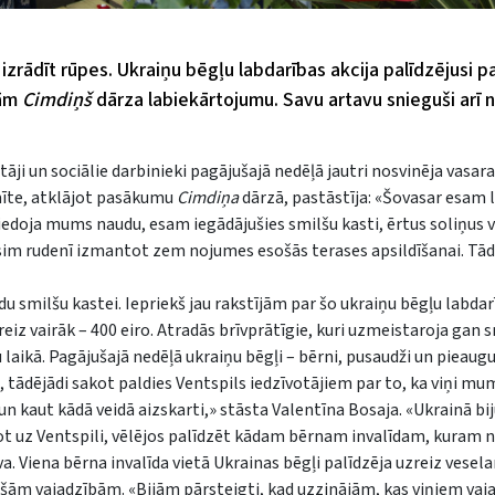
izrādīt rūpes. Ukraiņu bēgļu labdarības akcija palīdzējusi p
bām
Cimdiņš
dārza labiekārtojumu. Savu artavu snieguši arī
tāji un sociālie darbinieki pagājušajā nedēļā jautri nosvinēja vasar
mīte, atklājot pasākumu
Cimdiņa
dārzā, pastāstīja: «Šovasar esam 
edoja mums naudu, esam iegādājušies smilšu kasti, ērtus soliņus v
ēsim rudenī izmantot zem nojumes esošās terases apsildīšanai. Tād
du smilšu kastei. Iepriekš jau rakstījām par šo ukraiņu bēgļu labdarī
reiz vairāk – 400 eiro. Atradās brīvprātīgie, kuri uzmeistaroja gan s
aikā. Pagājušajā nedēļā ukraiņu bēgļi – bērni, pusaudži un pieaugu
 tādējādi sakot paldies Ventspils iedzīvotājiem par to, ka viņi mums
 un kaut kādā veidā aizskarti,» stāsta Valentīna Bosaja. «Ukrainā bi
cot uz Ventspili, vēlējos palīdzēt kādam bērnam invalīdam, kuram
a. Viena bērna invalīda vietā Ukrainas bēgļi palīdzēja uzreiz ves
pašām vajadzībām. «Bijām pārsteigti, kad uzzinājām, kas viņiem vaja