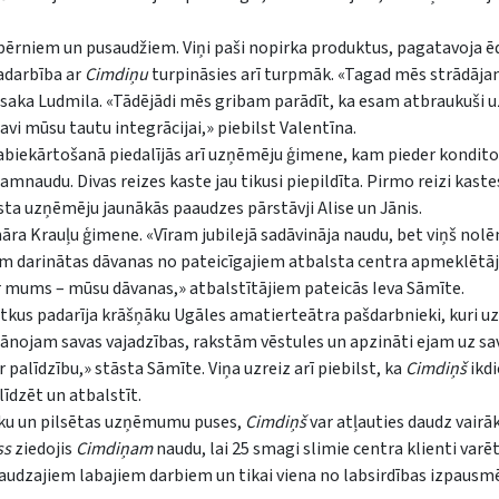
bērniem un pusaudžiem. Viņi paši nopirka produktus, pagatavoja ē
sadarbība ar
Cimdiņu
turpināsies arī turpmāk. «Tagad mēs strādājam
» saka Ludmila. «Tādējādi mēs gribam parādīt, ka esam atbraukuši uz
avi mūsu tautu integrācijai,» piebilst Valentīna.
abiekārtošanā piedalījās arī uzņēmēju ģimene, kam pieder kondito
amnaudu. Divas reizes kaste jau tikusi piepildīta. Pirmo reizi kast
āsta uzņēmēju jaunākās paaudzes pārstāvji Alise un Jānis.
māra Krauļu ģimene. «Vīram jubilejā sadāvināja naudu, bet viņš nol
kām darinātas dāvanas no pateicīgajiem atbalsta centra apmeklētā
r mums – mūsu dāvanas,» atbalstītājiem pateicās Ieva Sāmīte.
kus padarīja krāšņāku Ugāles amatierteātra pašdarbnieki, kuri u
 plānojam savas vajadzības, rakstām vēstules un apzināti ejam uz sa
r palīdzību,» stāsta Sāmīte. Viņa uzreiz arī piebilst, ka
Cimdiņš
ikdi
līdzēt un atbalstīt.
ieku un pilsētas uzņēmumu puses,
Cimdiņš
var atļauties daudz vairā
ss
ziedojis
Cimdiņam
naudu, lai 25 smagi slimie centra klienti varē
 daudzajiem labajiem darbiem un tikai viena no labsirdības izpaus