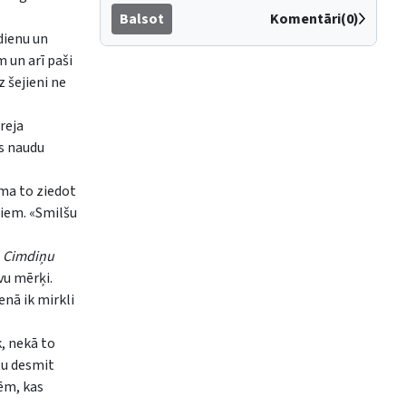
Balsot
Komentāri(0)
dienu un
 un arī paši
 šejieni ne
reja
es naudu
ēma to ziedot
jiem. «Smilšu
z
Cimdiņu
vu mērķi.
enā ik mirkli
k, nekā to
tu desmit
mēm, kas