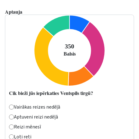
Aptauja
Cik bieži jūs iepērkaties Ventspils tirgū?
Vairākas reizes nedēļā
Aptuveni reizi nedēļā
Reizi mēnesī
Ļoti reti