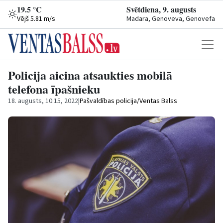
19.5 °C
Svētdiena, 9. augusts
Vējš 5.81 m/s
Madara, Genoveva, Genovefa
Policija aicina atsaukties mobilā
telefona īpašnieku
18. augusts, 10:15, 2022
|
Pašvaldības policija/Ventas Balss