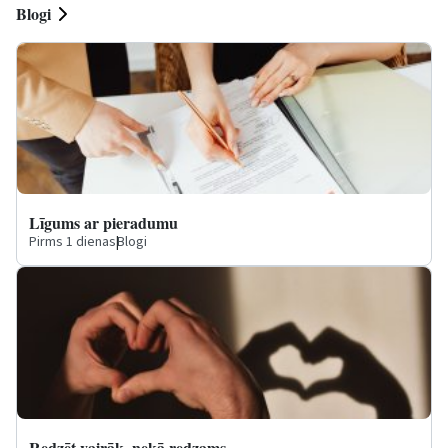
Blogi
Līgums ar pieradumu
Pirms 1 dienas
|
Blogi
Redzēt vairāk, nekā redzams