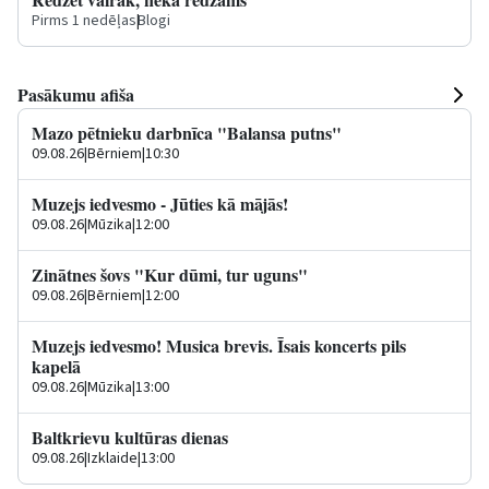
Pirms 1 nedēļas
|
Blogi
Pasākumu afiša
Mazo pētnieku darbnīca "Balansa putns"
09.08.26
|
Bērniem
|
10:30
Muzejs iedvesmo - Jūties kā mājās!
09.08.26
|
Mūzika
|
12:00
Zinātnes šovs "Kur dūmi, tur uguns"
09.08.26
|
Bērniem
|
12:00
Muzejs iedvesmo! Musica brevis. Īsais koncerts pils
kapelā
09.08.26
|
Mūzika
|
13:00
Baltkrievu kultūras dienas
09.08.26
|
Izklaide
|
13:00