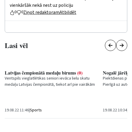
vienkāršāk nekā nest uz policiju
Ziņot redaktoram
Atbildēt
0
0
Lasi vēl
Latvijas čempionātā medaļu birums
(0)
Nogalē jārēķin
Ventspils vieglatlētikas seniori ievāca lielu skatu
Piektdienas pēc
medaļu Latvijas čempionātā, tiekot arī pie vairākām
Pierīgā uz autoc
zelta medaļām, bet komandu vērtējumā...
intensīva, arī p
(A10)...
19.08.22 11:46
|
Sports
19.08.22 10:34
|
Sa