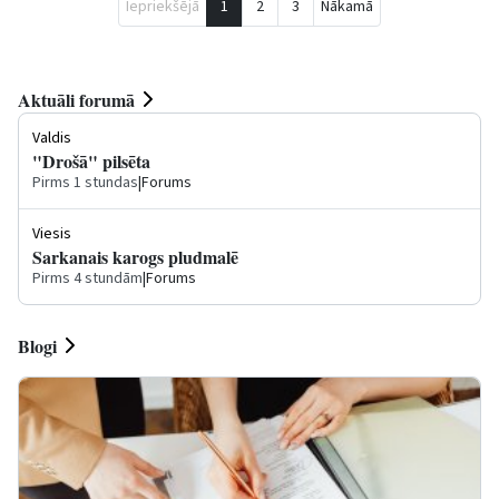
Iepriekšējā
1
2
3
Nākamā
Aktuāli forumā
Valdis
"Drošā" pilsēta
Pirms 1 stundas
|
Forums
Viesis
Sarkanais karogs pludmalē
Pirms 4 stundām
|
Forums
Blogi