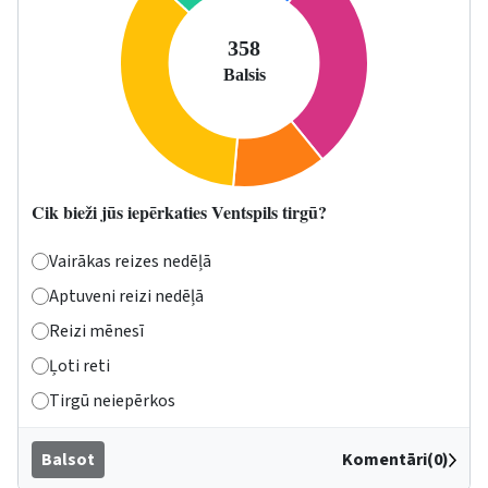
Cik bieži jūs iepērkaties Ventspils tirgū?
Vairākas reizes nedēļā
Aptuveni reizi nedēļā
Reizi mēnesī
Ļoti reti
Tirgū neiepērkos
Balsot
Komentāri(0)