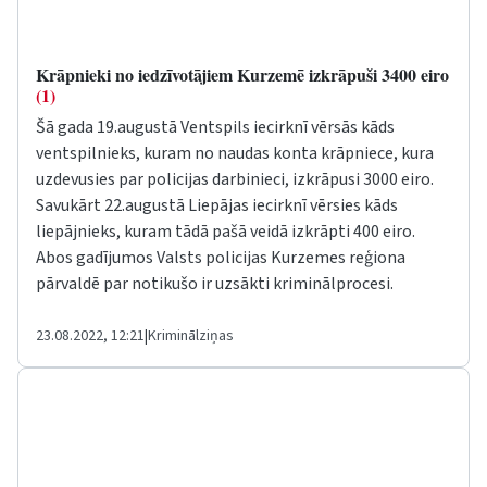
Krāpnieki no iedzīvotājiem Kurzemē izkrāpuši 3400 eiro
(1)
Šā gada 19.augustā Ventspils iecirknī vērsās kāds
ventspilnieks, kuram no naudas konta krāpniece, kura
uzdevusies par policijas darbinieci, izkrāpusi 3000 eiro.
Savukārt 22.augustā Liepājas iecirknī vērsies kāds
liepājnieks, kuram tādā pašā veidā izkrāpti 400 eiro.
Abos gadījumos Valsts policijas Kurzemes reģiona
pārvaldē par notikušo ir uzsākti kriminālprocesi.
23.08.2022, 12:21
|
Kriminālziņas