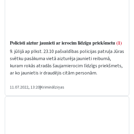
Policisti aiztur jaunieti ar ierocim līdzīgu priekšmetu
(1)
9. jūlijā ap plkst. 23.10 pašvaldības policijas patruļa Jūras
svētku pasākuma vietā aizturēja jaunieti reibumā,
kuram rokās atradās šaujamierocim līdzīgs priekšmets,
ar ko jaunietis ir draudējis citām personām.
11.07.2022, 13:20
|
Kriminālziņas