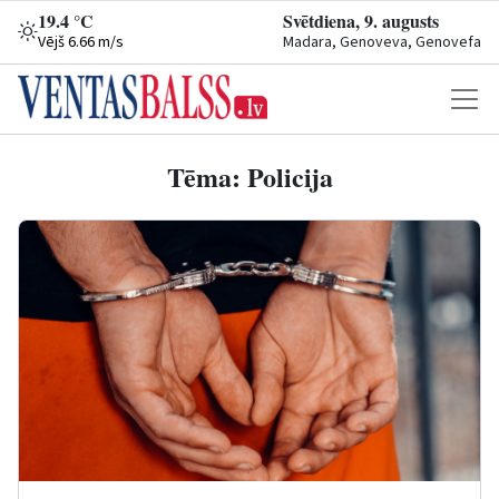
19.4 °C
Svētdiena, 9. augusts
Vējš 6.66 m/s
Madara, Genoveva, Genovefa
Tēma: Policija