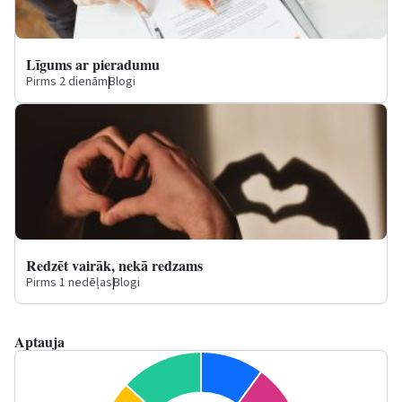
Līgums ar pieradumu
Pirms 2 dienām
|
Blogi
Redzēt vairāk, nekā redzams
Pirms 1 nedēļas
|
Blogi
Aptauja