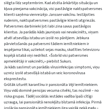
slēgta līdz septembrim. Kad atcēla ārkārtējo situāciju un
kļuva pieejama vakcinācija, visi pastāvīgie naktspatversmes
klienti saņēma vienreizējo
Janssen
vakcīnu. Iestājoties
rudenim, naktspatversmes pastāvīgie klienti atgriezās.
Patversmes darbinieki ļoti labi zina savus pastāvīgos
klientus. Ja parādās kāds jauniņais vai nevakcinēts, viņam
atvēl atsevišķu istabu un izolē no pārējiem. Jebkura
pārvietošanās pa patversmi tādiem iemītniekiem ir
iespējama tikai, uzliekot sejas masku, skatīties televizoru
kopējā istabā viņi nedrīkst. «Šobrīd visi patversmes
apmeklētāji ir vakcinēti,» piebilst Sukurs.
Ja kāds saslimst un parādās vīrusinfekcijas simptomi, viņu
uzreiz izolē atsevišķā istabā un veic koronovīrusa
eksprestestu.
Grūtāk izturēt karantīnu ir pansionāta
Vēji
iemītniekiem.
Viņu vidū dominē pensijas vecuma cilvēki, tas nozīmē – no
riska grupas. Tādēļ sociālās iestādes vadība īpaši cītīgi
uzrauga, lai pansionātā nenokļūtu bīstamā infekcija. Pirmā
izolācija pansionāta iemītniekiem ilga vairāk nekā gadu –