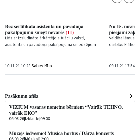
Bez sertifikāta asistenta un pavadoņa
No 15. novemb
pakalpojumu sniegt nevarēs
(11)
pieejami zaļaj
Līdz ar izsludināto ārkārtējo situāciju valstī,
Valdība lēmusi n
asistenta un pavadoņa pakalpojuma sniedzējiem
darbību klātienē,
tiek piemērotas Ministru kabineta noteikumu
apmeklēt publisk
Nr.662...
10.11.21 10:28
|
Sabiedrība
09.11.21 17:54
|
Ku
Pasākumu afiša
VIZIUM vasaras nometne bērniem “Vairāk TEHNO,
vairāk EKO”
06.08.26
|
Izklaide
|
09:00
Muzejs iedvesmo! Musica hortus / Dārza koncerts
06.08.26
|
Mūzika
|
12:00