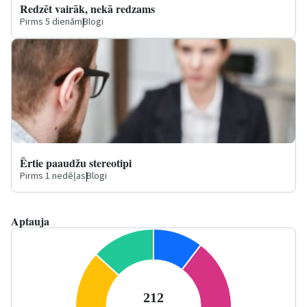
Redzēt vairāk, nekā redzams
Pirms 5 dienām
|
Blogi
Ērtie paaudžu stereotipi
Pirms 1 nedēļas
|
Blogi
Aptauja