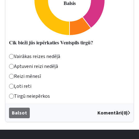
Cik bieži jūs iepērkaties Ventspils tirgū?
Vairākas reizes nedēļā
Aptuveni reizi nedēļā
Reizi mēnesī
Ļoti reti
Tirgū neiepērkos
Balsot
Komentāri(0)