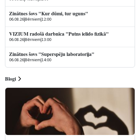
Zinātnes šovs "Kur dūmi, tur uguns"
06.08.26
|
Bērniem
|
12:00
VIZIUM radošā darbnīca "Putns ielido fizikā"
06.08.26
|
Bērniem
|
13:00
Zinātnes šovs "Superspēju laboratorija"
06.08.26
|
Bērniem
|
14:00
Blogi