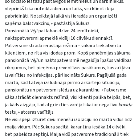
šo sociālo iestāžu pastāvīgos iemītniekus un darbiniekus.
«Iepriekš tika noteikta diena un laiks, visi klienti bija
pabrīdināti. Noteiktajā laikā visi ieradās un organizēti
saņēma balstvakcīnu,» pastāstīja Sukurs.
Pansionātā
Vēji
patlaban dzīvo 24 iemītnieki,
naktspatversmi apmeklē vidēji 10 cilvēku diennaktī.
Patversme strādā ierastajā režīmā – vakarā tiek atvērta
klientiem, no rīta visi dodas prom. Kopš pandēmijas sākuma
pansionātā
Vēji
un naktspatversmē negaidīja īpašus valdības
rīkojumus, bet pieņēma preventīvus pasākumus, kas arī ļāva
izvairīties no infekcijas, pārliecināts Sukurs. Pagājušā gada
martā, kad Latvijā izsludināja pirmo ārkārtējo situāciju,
pansionātu un patversmi slēdza uz karantīnu. «Patversme
sāka strādāt diennakts režīmā, visi klienti palika telpās, bet,
ja kāds aizgāja, tad atgriezties varēja tikai ar negatīvu
kovida
testu,» atceras vadītājs.
Ne visi spēja izturēt divu mēnešu izolāciju no marta vidus līdz
maija vidum. Pēc Sukura sacītā, karantīnu iesāka 14 cilvēki,
bet pabeidza septiņi. Maija vidū patversme tradicionāli tiek