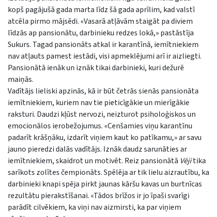
kopš pagājušā gada marta līdz šā gada aprīlim, kad valstī
atcēla pirmo mājsēdi. «Vasarā atļāvām staigāt pa diviem
līdzās ap pansionātu, darbinieku redzes lokā,» pastāstīja
Sukurs. Tagad pansionāts atkal ir karantīnā, iemītniekiem
nav atļauts pamest iestādi, visi apmeklējumi arī ir aizliegti.
Pansionātā ienāk un iznāk tikai darbinieki, kuri dežurē
maiņās.
Vadītājs lieliski apzinās, kā ir būt četrās sienās pansionāta
iemītniekiem, kuriem nav tie pieticīgākie un mierīgākie
raksturi. Daudzi kļūst nervozi, neizturot psiholoģiskos un
emocionālos ierobežojumus. «Cenšamies viņu karantīnu
padarīt krāšņāku, izdarīt viņiem kaut ko patīkamu,» ar savu
jauno pieredzi dalās vadītājs. Iznāk daudz sarunāties ar
iemītniekiem, skaidrot un motivēt. Reiz pansionātā
Vēji
tika
sarīkots zolītes čempionāts. Spēlēja ar tik lielu aizrautību, ka
darbinieki knapi spēja pirkt jaunas kāršu kavas un burtnīcas
rezultātu pierakstīšanai. «Tādos brīžos ir jo īpaši svarīgi
parādīt cilvēkiem, ka viņi nav aizmirsti, ka par viņiem