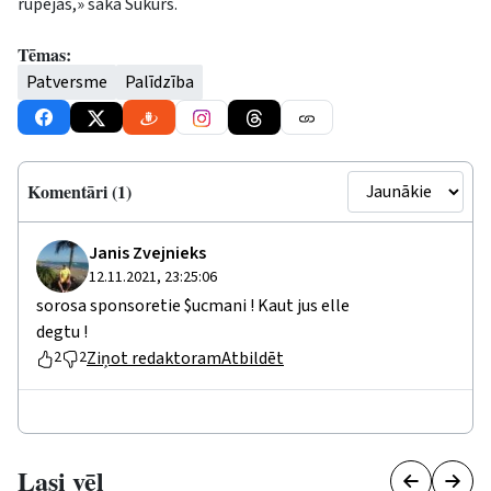
rūpējas,» saka Sukurs.
Tēmas:
Patversme
Palīdzība
Komentāri (1)
Janis Zvejnieks
12.11.2021, 23:25:06
sorosa sponsoretie $ucmani ! Kaut jus elle
degtu !
Ziņot redaktoram
Atbildēt
2
2
Lasi vēl