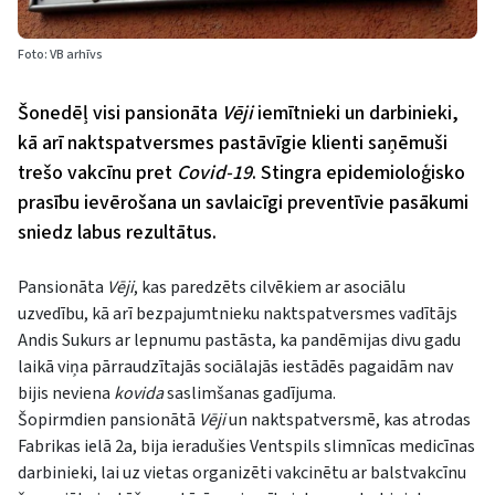
Foto: VB arhīvs
Šonedēļ visi pansionāta
Vēji
iemītnieki un darbinieki,
kā arī naktspatversmes pastāvīgie klienti saņēmuši
trešo vakcīnu pret
Covid-19
. Stingra epidemioloģisko
prasību ievērošana un savlaicīgi preventīvie pasākumi
sniedz labus rezultātus.
Pansionāta
Vēji
, kas paredzēts cilvēkiem ar asociālu
uzvedību, kā arī bezpajumtnieku naktspatversmes vadītājs
Andis Sukurs ar lepnumu pastāsta, ka pandēmijas divu gadu
laikā viņa pārraudzītajās sociālajās iestādēs pagaidām nav
bijis neviena
kovida
saslimšanas gadījuma.
Šopirmdien pansionātā
Vēji
un naktspatversmē, kas atrodas
Fabrikas ielā 2a, bija ieradušies Ventspils slimnīcas medicīnas
darbinieki, lai uz vietas organizēti vakcinētu ar balstvakcīnu