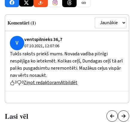
Komentāri (1)
ventspilnieks 36,7
V
07.10.2021, 12:07:06
Tukšs raksts priekš mums. Novada vadība pilnīgi
nespējīga ko ietekmēt. Kolkas ceļš, Dundagas ceļš tā arī
paliks pusgadsimtu neremontēti. Mazākus ceļus vispār
nav vērts nosaukt.
Ziņot redaktoram
Atbildēt
3
0
Lasi vēl