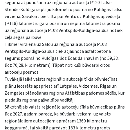
seguma atjaunošana uz reģionālā autoceļa P120 Talsi-
Stende-Kuldīga septiņu kilometru posmā no Kuldīgas Talsu
virzienā. Savukārt pie tilta pār Ventu uz Kuldīgas apvedceļa
(P118) kilometru garā posmā un nepilna kilometra posmā
uz reģionālā autoceļa P108 Ventspils-Kuldīga-Saldus notiek
ceļa segas pārbūve.
Tikmēr virzienā uz Saldu uz reģionālā autoceļa P108
Ventspils-Kuldīga-Saldus tiek atjaunota asfaltbetona
segums posmā no Kuldīgas līdz Ēdas dzirnavām (no 59,38.
līdz 70,28. kilometram). Tāpat notikuši būvdarbi citos
autoceļu posmos.
Tuvākajā laikā valsts reģionālo autoceļu tīkla būvniecības
plānu iecerēts apspriest arī Latgales, Vidzemes, Rīgas un
Zemgales plānošanas reģionu Attīstības padomes sēdēs, kur
piedalās reģiona pašvaldību vadītāji.
Sākotnējais valsts reģionālo autoceļu tīkla būvniecības plāns
līdz 2027. gadam paredz, ka būvdarbi veicami uz valsts
reģionālajiem autoceļiem apmēram 1360 kilometru
kopgarumā, tai skaitā paredzot 183 kilometru grants