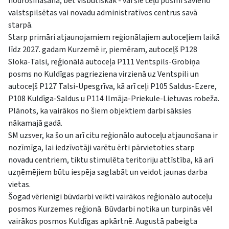
nodrošināšanā, bet visbūtiskāk - vai šie ceļu posmi savieno
valstspilsētas vai novadu administratīvos centrus savā
starpā.
Starp primāri atjaunojamiem reģionālajiem autoceļiem laikā
līdz 2027. gadam Kurzemē ir, piemēram, autoceļš P128
Sloka-Talsi, reģionālā autoceļa P111 Ventspils-Grobiņa
posms no Kuldīgas pagrieziena virzienā uz Ventspili un
autoceļš P127 Talsi-Upesgrīva, kā arī ceļi P105 Saldus-Ezere,
P108 Kuldīga-Saldus u P114 Ilmāja-Priekule-Lietuvas robeža.
Plānots, ka vairākos no šiem objektiem darbi sāksies
nākamajā gadā.
SM uzsver, ka šo un arī citu reģionālo autoceļu atjaunošana ir
nozīmīga, lai iedzīvotāji varētu ērti pārvietoties starp
novadu centriem, tiktu stimulēta teritoriju attīstība, kā arī
uzņēmējiem būtu iespēja saglabāt un veidot jaunas darba
vietas.
Šogad vērienīgi būvdarbi veikti vairākos reģionālo autoceļu
posmos Kurzemes reģionā. Būvdarbi notika un turpinās vēl
vairākos posmos Kuldīgas apkārtnē. Augustā pabeigta