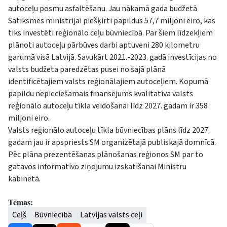
autoceļu posmu asfaltēšanu. Jau nākamā gada budžetā
Satiksmes ministrijai piešķirti papildus 57,7 miljoni eiro, kas
tiks investēti reģionālo ceļu būvniecībā. Par šiem līdzekļiem
plānoti autoceļu pārbūves darbi aptuveni 280 kilometru
garumā visā Latvijā. Savukārt 2021.-2023. gadā investīcijas no
valsts budžeta paredzētas pusei no šajā plānā
identificētajiem valsts reģionālajiem autoceļiem. Kopumā
papildu nepieciešamais finansējums kvalitatīva valsts
reģionālo autoceļu tīkla veidošanai līdz 2027. gadam ir 358
miljoni eiro.
Valsts reģionālo autoceļu tīkla būvniecības plāns līdz 2027.
gadam jau ir apspriests SM organizētajā publiskajā domnīcā.
Pēc plāna prezentēšanas plānošanas reģionos SM par to
gatavos informatīvo ziņojumu izskatīšanai Ministru
kabinetā.
Tēmas:
Ceļš
Būvniecība
Latvijas valsts ceļi