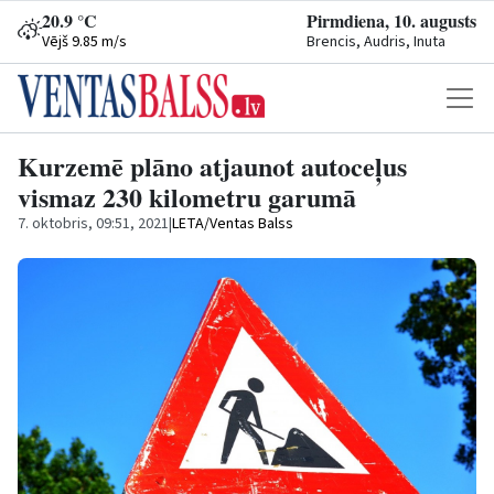
20.9 °C
Pirmdiena, 10. augusts
Vējš 9.85 m/s
Brencis, Audris, Inuta
Kurzemē plāno atjaunot autoceļus
vismaz 230 kilometru garumā
7. oktobris, 09:51, 2021
|
LETA/Ventas Balss