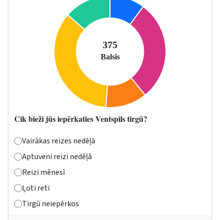
Cik bieži jūs iepērkaties Ventspils tirgū?
Vairākas reizes nedēļā
Aptuveni reizi nedēļā
Reizi mēnesī
Ļoti reti
Tirgū neiepērkos