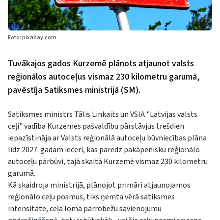
Foto: pixabay.com
Tuvākajos gados Kurzemē plānots atjaunot valsts
reģionālos autoceļus vismaz 230 kilometru garumā,
pavēstīja Satiksmes ministrijā (SM).
Satiksmes ministrs Tālis Linkaits un VSIA "Latvijas valsts
ceļi" vadība Kurzemes pašvaldību pārstāvjus trešdien
iepazīstināja ar Valsts reģionālā autoceļu būvniecības plāna
līdz 2027. gadam ieceri, kas paredz pakāpenisku reģionālo
autoceļu pārbūvi, tajā skaitā Kurzemē vismaz 230 kilometru
garumā.
Kā skaidroja ministrijā, plānojot primāri atjaunojamos
reģionālo ceļu posmus, tiks ņemta vērā satiksmes
intensitāte, ceļa loma pārrobežu savienojumu