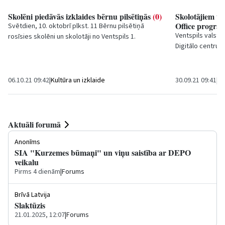
Skolēni piedāvās izklaides bērnu pilsētiņās
(0)
Skolotājiem un
Office progr
Svētdien, 10. oktobrī plkst. 11 Bērnu pilsētiņā
Ventspils valstp
rosīsies skolēni un skolotāji no Ventspils 1.
Digitālo centru i
pamatskolas, savukārt, plkst. 15 bērnu parkā...
Ventspils vispāri
06.10.21 09:42
|
Kultūra un izklaide
30.09.21 09:41
|
Iz
Aktuāli forumā
Anonīms
SIA "Kurzemes būmaņi" un viņu saistība ar DEPO
veikalu
Pirms 4 dienām
|
Forums
Brīvā Latvija
Slaktūzis
21.01.2025, 12:07
|
Forums