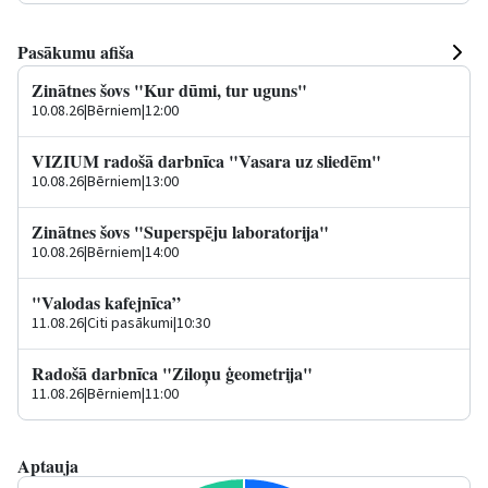
Pasākumu afiša
Zinātnes šovs "Kur dūmi, tur uguns"
10.08.26
|
Bērniem
|
12:00
VIZIUM radošā darbnīca "Vasara uz sliedēm"
10.08.26
|
Bērniem
|
13:00
Zinātnes šovs "Superspēju laboratorija"
10.08.26
|
Bērniem
|
14:00
"Valodas kafejnīca”
11.08.26
|
Citi pasākumi
|
10:30
Radošā darbnīca "Ziloņu ģeometrija"
11.08.26
|
Bērniem
|
11:00
Aptauja